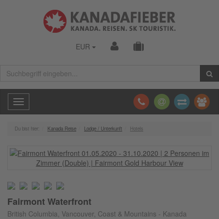
EUR
Toggle
navigation
Du bist hier:
Kanada Reise
Lodge / Unterkunft
Hotels
Fairmont Waterfront
British Columbia, Vancouver, Coast & Mountains - Kanada