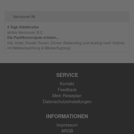
Vancouver 96
4 Tage Städtereise
ab/bis Vancouver, B.C.
Die Pazifikmetropole erleben...
inkl. Hotel, Foodie Touren, Dinner, Radausflug und Ausflug nach Victoria
mit Walbeobachtung & Wasserflugzeug
SERVICE
Kontakt
Feedback
Mein Reiseplan
Datenschutzeinstellungen
INFORMATIONEN
Impressum
ARGB