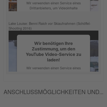
Wir verwenden einen Service eines
powered by
Usercentrics Consent
Drittanbieters, um Videoinhalte
Management Platform
einzubetten. Dieser Service kann
Daten zu Ihren Aktivitäten sammeln.
Bitte lesen Sie die Details durch und
Lake Louise: Benni Raich vor Skiaufnahmen (Schöffel-
Shooting 2016)
stimmen Sie der Nutzung des Service
zu, um dieses Video anzusehen.
Wir benötigen Ihre
Mehr Informationen
Zustimmung, um den
YouTube Video-Service zu
Akzeptieren
laden!
powered by
Usercentrics Consent
Wir verwenden einen Service eines
Management Platform
Drittanbieters, um Videoinhalte
einzubetten. Dieser Service kann
Daten zu Ihren Aktivitäten sammeln.
Bitte lesen Sie die Details durch und
ANSCHLUSSMÖGLICHKEITEN UND/ODER ALTERNATIVEN:
stimmen Sie der Nutzung des Service
zu, um dieses Video anzusehen.