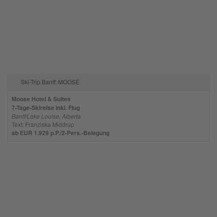
Mehr Informationen
Akzeptieren
powered by
Usercentrics Consent
Management Platform
Ski-Trip Banff: MOOSE
Moose Hotel & Suites
7-Tage-Skireise inkl. Flug
Banff/Lake Louise, Alberta
Text: Franziska Middrup
ab EUR 1.929 p.P./2-Pers.-Belegung