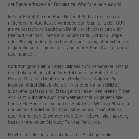
der Ferne erhebenden Rockies zu. Was für eine Aussicht!
Mit der Einfahrt in den Banff National Park ist man schon
mittendrin im Abenteuer. Vorfreude pur! Man lenkt den SUV
ins wunderschöne Städtchen Banff und checkt in eines der
beeindruckenden Hotels ein: Moose Hotel, Caribou Lodge
oder Ptarmigan Inn. Kein dramatischer Luxus, aber schön darf
es ja ruhig sein. Und mit der Lage an der Banff Avenue darf es
auch punkten.
Natürlich gehört ein 6-Tages-Skipass zum Reisepaket. Und ja,
man bekommt ihn schon im Hotel und beim Anblick des
Passes fängt das Kribbeln an. Gültig ist der Skipass für
insgesamt drei Skigebiete, die unter dem Namen SkiBig3
zusammengefasst sind. Dazu gehört neben den breiten Pisten
von Banff Sunshine auch das weltbekannte Skigebiet Lake
Louise Ski Resort mit seinen spektakulären Weltcup-Abfahrten
und seinen herrlichen Off-Piste-Abenteuern. Zusätzlich ist
auch der bei den Bewohnern von Banff liebevoll als Hausberg
bezeichnete Mount Norquay Teil des Verbunds.
Banff ist toll als Ort, aber als Basis für Ausflüge in die