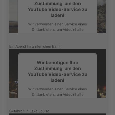
Zustimmung, um den
YouTube Video-Service zu
laden!
Wir verwenden einen Service eines
Drittanbieters, um Videoinhalte
einzubetten. Dieser Service kann
Daten zu Ihren Aktivitäten sammeln.
Bitte lesen Sie die Details durch und
Ein Abend im winterlichen Banff
stimmen Sie der Nutzung des Service
zu, um dieses Video anzusehen.
Wir benötigen Ihre
Zustimmung, um den
Mehr Informationen
YouTube Video-Service zu
laden!
Akzeptieren
Wir verwenden einen Service eines
powered by
Usercentrics Consent
Drittanbieters, um Videoinhalte
Management Platform
einzubetten. Dieser Service kann
Daten zu Ihren Aktivitäten sammeln.
Bitte lesen Sie die Details durch und
Skifahren in Lake Louise