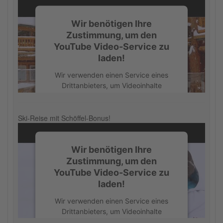
stimmen Sie der Nutzung des Service
zu, um dieses Video anzusehen.
Wir benötigen Ihre
Zustimmung, um den
Mehr Informationen
YouTube Video-Service zu
laden!
Akzeptieren
Wir verwenden einen Service eines
powered by
Usercentrics Consent
Drittanbieters, um Videoinhalte
Management Platform
einzubetten. Dieser Service kann
Daten zu Ihren Aktivitäten sammeln.
Bitte lesen Sie die Details durch und
Ski-Reise mit Schöffel-Bonus!
stimmen Sie der Nutzung des Service
zu, um dieses Video anzusehen.
Wir benötigen Ihre
Zustimmung, um den
Mehr Informationen
YouTube Video-Service zu
laden!
Akzeptieren
Wir verwenden einen Service eines
powered by
Usercentrics Consent
Drittanbieters, um Videoinhalte
Management Platform
einzubetten. Dieser Service kann