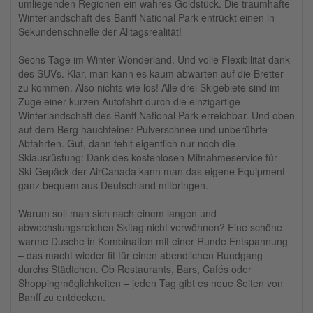
umliegenden Regionen ein wahres Goldstück. Die traumhafte
Winterlandschaft des Banff National Park entrückt einen in
Sekundenschnelle der Alltagsrealität!
Sechs Tage im Winter Wonderland. Und volle Flexibilität dank
des SUVs. Klar, man kann es kaum abwarten auf die Bretter
zu kommen. Also nichts wie los! Alle drei Skigebiete sind im
Zuge einer kurzen Autofahrt durch die einzigartige
Winterlandschaft des Banff National Park erreichbar. Und oben
auf dem Berg hauchfeiner Pulverschnee und unberührte
Abfahrten. Gut, dann fehlt eigentlich nur noch die
Skiausrüstung: Dank des kostenlosen Mitnahmeservice für
Ski-Gepäck der AirCanada kann man das eigene Equipment
ganz bequem aus Deutschland mitbringen.
Warum soll man sich nach einem langen und
abwechslungsreichen Skitag nicht verwöhnen? Eine schöne
warme Dusche in Kombination mit einer Runde Entspannung
– das macht wieder fit für einen abendlichen Rundgang
durchs Städtchen. Ob Restaurants, Bars, Cafés oder
Shoppingmöglichkeiten – jeden Tag gibt es neue Seiten von
Banff zu entdecken.