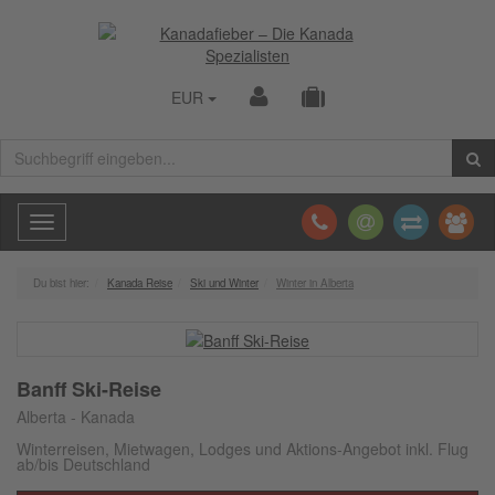
EUR
Toggle
navigation
Du bist hier:
Kanada Reise
Ski und Winter
Winter in Alberta
Banff Ski-Reise
Alberta - Kanada
Winterreisen, Mietwagen, Lodges und Aktions-Angebot inkl. Flug
ab/bis Deutschland