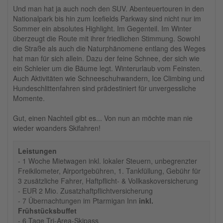
Und man hat ja auch noch den SUV. Abenteuertouren in den
Nationalpark bis hin zum Icefields Parkway sind nicht nur im
Sommer ein absolutes Highlight. Im Gegenteil. Im Winter
überzeugt die Route mit ihrer friedlichen Stimmung. Sowohl
die Straße als auch die Naturphänomene entlang des Weges
hat man für sich allein. Dazu der feine Schnee, der sich wie
ein Schleier um die Bäume legt. Winterurlaub vom Feinsten.
Auch Aktivitäten wie Schneeschuhwandern, Ice Climbing und
Hundeschlittenfahren sind prädestiniert für unvergessliche
Momente.
Gut, einen Nachteil gibt es... Von nun an möchte man nie
wieder woanders Skifahren!
Leistungen
- 1 Woche Mietwagen inkl. lokaler Steuern, unbegrenzter
Freikilometer, Airportgebühren, 1. Tankfüllung, Gebühr für
3 zusätzliche Fahrer, Haftpflicht- & Vollkaskoversicherung
- EUR 2 Mio. Zusatzhaftpflichtversicherung
- 7 Übernachtungen im Ptarmigan Inn
inkl.
Frühstücksbuffet
- 6 Tage Tri-Area-Skipass