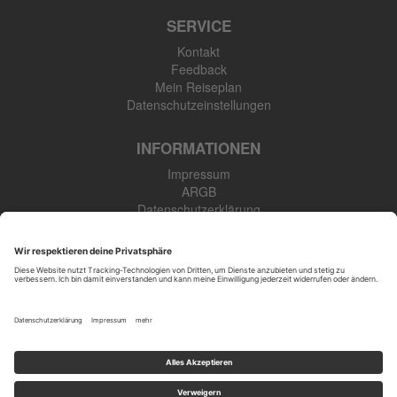
SERVICE
Kontakt
Feedback
Mein Reiseplan
Datenschutzeinstellungen
INFORMATIONEN
Impressum
ARGB
Datenschutzerklärung
Newsletter
SK Touristik GmbH
48308 Senden-Bösensell
Tel: +49 (0) 2536 345 910
Öffnungszeiten
: Mo.-Fr. 09:00-17:00