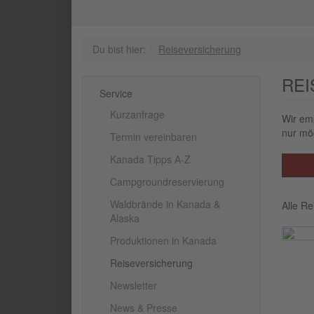
Du bist hier:
Reiseversicherung
RE
Service
Kurzanfrage
Wir emp
nur mög
Termin vereinbaren
Kanada Tipps A-Z
Campgroundreservierung
Waldbrände in Kanada &
Alle Re
Alaska
Produktionen in Kanada
Reiseversicherung
Newsletter
News & Presse