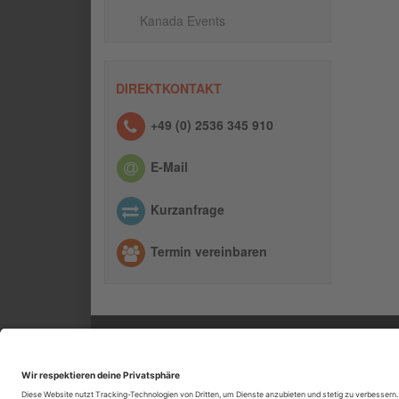
Kanada Events
DIREKTKONTAKT
+49 (0) 2536 345 910
E-Mail
Kurzanfrage
Termin vereinbaren
SERVICE
INF
Kontakt
Impr
Feedback
ARG