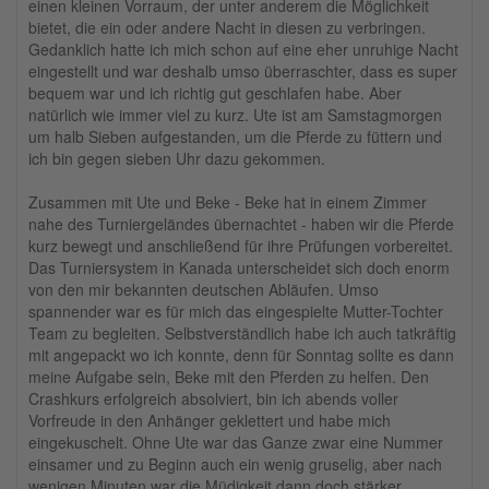
einen kleinen Vorraum, der unter anderem die Möglichkeit
bietet, die ein oder andere Nacht in diesen zu verbringen.
Gedanklich hatte ich mich schon auf eine eher unruhige Nacht
eingestellt und war deshalb umso überraschter, dass es super
bequem war und ich richtig gut geschlafen habe. Aber
natürlich wie immer viel zu kurz. Ute ist am Samstagmorgen
um halb Sieben aufgestanden, um die Pferde zu füttern und
ich bin gegen sieben Uhr dazu gekommen.
Zusammen mit Ute und Beke - Beke hat in einem Zimmer
nahe des Turniergeländes übernachtet - haben wir die Pferde
kurz bewegt und anschließend für ihre Prüfungen vorbereitet.
Das Turniersystem in Kanada unterscheidet sich doch enorm
von den mir bekannten deutschen Abläufen. Umso
spannender war es für mich das eingespielte Mutter-Tochter
Team zu begleiten. Selbstverständlich habe ich auch tatkräftig
mit angepackt wo ich konnte, denn für Sonntag sollte es dann
meine Aufgabe sein, Beke mit den Pferden zu helfen. Den
Crashkurs erfolgreich absolviert, bin ich abends voller
Vorfreude in den Anhänger geklettert und habe mich
eingekuschelt. Ohne Ute war das Ganze zwar eine Nummer
einsamer und zu Beginn auch ein wenig gruselig, aber nach
wenigen Minuten war die Müdigkeit dann doch stärker.