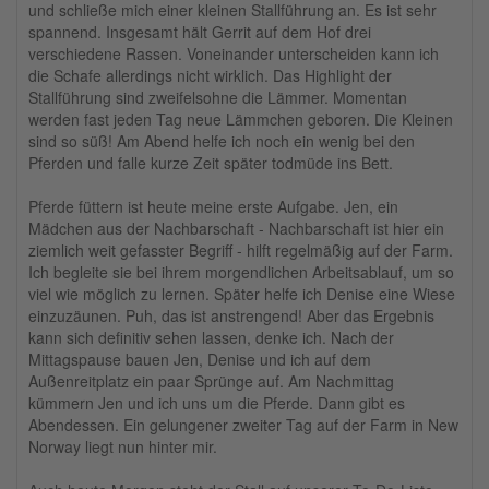
und schließe mich einer kleinen Stallführung an. Es ist sehr
spannend. Insgesamt hält Gerrit auf dem Hof drei
verschiedene Rassen. Voneinander unterscheiden kann ich
die Schafe allerdings nicht wirklich. Das Highlight der
Stallführung sind zweifelsohne die Lämmer. Momentan
werden fast jeden Tag neue Lämmchen geboren. Die Kleinen
sind so süß! Am Abend helfe ich noch ein wenig bei den
Pferden und falle kurze Zeit später todmüde ins Bett.
Pferde füttern ist heute meine erste Aufgabe. Jen, ein
Mädchen aus der Nachbarschaft - Nachbarschaft ist hier ein
ziemlich weit gefasster Begriff - hilft regelmäßig auf der Farm.
Ich begleite sie bei ihrem morgendlichen Arbeitsablauf, um so
viel wie möglich zu lernen. Später helfe ich Denise eine Wiese
einzuzäunen. Puh, das ist anstrengend! Aber das Ergebnis
kann sich definitiv sehen lassen, denke ich. Nach der
Mittagspause bauen Jen, Denise und ich auf dem
Außenreitplatz ein paar Sprünge auf. Am Nachmittag
kümmern Jen und ich uns um die Pferde. Dann gibt es
Abendessen. Ein gelungener zweiter Tag auf der Farm in New
Norway liegt nun hinter mir.