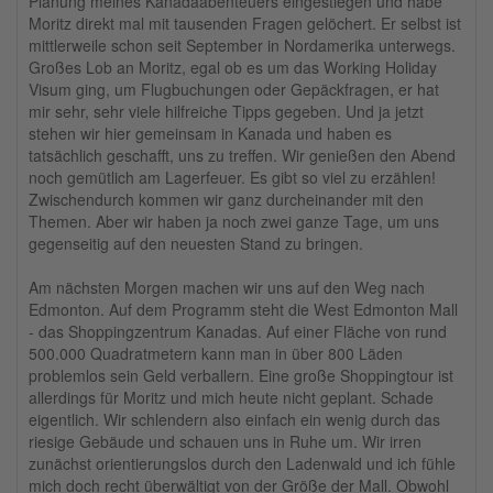
Planung meines Kanadaabenteuers eingestiegen und habe
Moritz direkt mal mit tausenden Fragen gelöchert. Er selbst ist
mittlerweile schon seit September in Nordamerika unterwegs.
Großes Lob an Moritz, egal ob es um das Working Holiday
Visum ging, um Flugbuchungen oder Gepäckfragen, er hat
mir sehr, sehr viele hilfreiche Tipps gegeben. Und ja jetzt
stehen wir hier gemeinsam in Kanada und haben es
tatsächlich geschafft, uns zu treffen. Wir genießen den Abend
noch gemütlich am Lagerfeuer. Es gibt so viel zu erzählen!
Zwischendurch kommen wir ganz durcheinander mit den
Themen. Aber wir haben ja noch zwei ganze Tage, um uns
gegenseitig auf den neuesten Stand zu bringen.
Am nächsten Morgen machen wir uns auf den Weg nach
Edmonton. Auf dem Programm steht die West Edmonton Mall
- das Shoppingzentrum Kanadas. Auf einer Fläche von rund
500.000 Quadratmetern kann man in über 800 Läden
problemlos sein Geld verballern. Eine große Shoppingtour ist
allerdings für Moritz und mich heute nicht geplant. Schade
eigentlich. Wir schlendern also einfach ein wenig durch das
riesige Gebäude und schauen uns in Ruhe um. Wir irren
zunächst orientierungslos durch den Ladenwald und ich fühle
mich doch recht überwältigt von der Größe der Mall. Obwohl