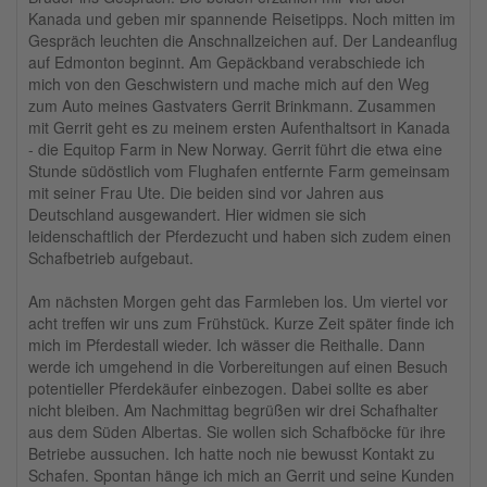
Kanada und geben mir spannende Reisetipps. Noch mitten im
Gespräch leuchten die Anschnallzeichen auf. Der Landeanflug
auf Edmonton beginnt. Am Gepäckband verabschiede ich
mich von den Geschwistern und mache mich auf den Weg
zum Auto meines Gastvaters Gerrit Brinkmann. Zusammen
mit Gerrit geht es zu meinem ersten Aufenthaltsort in Kanada
- die Equitop Farm in New Norway. Gerrit führt die etwa eine
Stunde südöstlich vom Flughafen entfernte Farm gemeinsam
mit seiner Frau Ute. Die beiden sind vor Jahren aus
Deutschland ausgewandert. Hier widmen sie sich
leidenschaftlich der Pferdezucht und haben sich zudem einen
Schafbetrieb aufgebaut.
Am nächsten Morgen geht das Farmleben los. Um viertel vor
acht treffen wir uns zum Frühstück. Kurze Zeit später finde ich
mich im Pferdestall wieder. Ich wässer die Reithalle. Dann
werde ich umgehend in die Vorbereitungen auf einen Besuch
potentieller Pferdekäufer einbezogen. Dabei sollte es aber
nicht bleiben. Am Nachmittag begrüßen wir drei Schafhalter
aus dem Süden Albertas. Sie wollen sich Schafböcke für ihre
Betriebe aussuchen. Ich hatte noch nie bewusst Kontakt zu
Schafen. Spontan hänge ich mich an Gerrit und seine Kunden