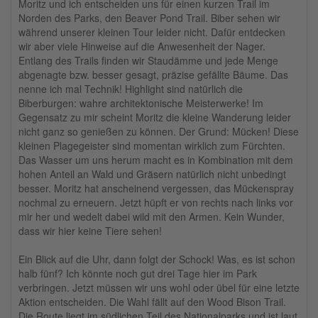
Moritz und ich entscheiden uns für einen kurzen Trail im
Norden des Parks, den Beaver Pond Trail. Biber sehen wir
während unserer kleinen Tour leider nicht. Dafür entdecken
wir aber viele Hinweise auf die Anwesenheit der Nager.
Entlang des Trails finden wir Staudämme und jede Menge
abgenagte bzw. besser gesagt, präzise gefällte Bäume. Das
nenne ich mal Technik! Highlight sind natürlich die
Biberburgen: wahre architektonische Meisterwerke! Im
Gegensatz zu mir scheint Moritz die kleine Wanderung leider
nicht ganz so genießen zu können. Der Grund: Mücken! Diese
kleinen Plagegeister sind momentan wirklich zum Fürchten.
Das Wasser um uns herum macht es in Kombination mit dem
hohen Anteil an Wald und Gräsern natürlich nicht unbedingt
besser. Moritz hat anscheinend vergessen, das Mückenspray
nochmal zu erneuern. Jetzt hüpft er von rechts nach links vor
mir her und wedelt dabei wild mit den Armen. Kein Wunder,
dass wir hier keine Tiere sehen!
Ein Blick auf die Uhr, dann folgt der Schock! Was, es ist schon
halb fünf? Ich könnte noch gut drei Tage hier im Park
verbringen. Jetzt müssen wir uns wohl oder übel für eine letzte
Aktion entscheiden. Die Wahl fällt auf den Wood Bison Trail.
Die Route liegt im südlichen Teil des Nationalparks und ist laut