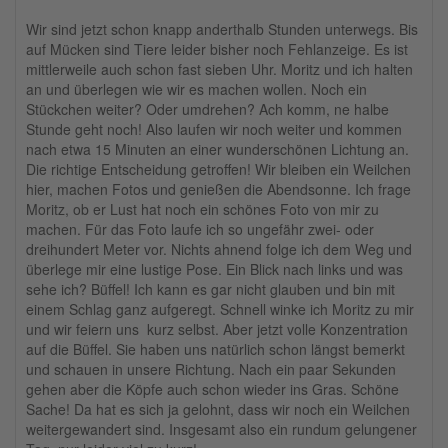
Wir sind jetzt schon knapp anderthalb Stunden unterwegs. Bis
auf Mücken sind Tiere leider bisher noch Fehlanzeige. Es ist
mittlerweile auch schon fast sieben Uhr. Moritz und ich halten
an und überlegen wie wir es machen wollen. Noch ein
Stückchen weiter? Oder umdrehen? Ach komm, ne halbe
Stunde geht noch! Also laufen wir noch weiter und kommen
nach etwa 15 Minuten an einer wunderschönen Lichtung an.
Die richtige Entscheidung getroffen! Wir bleiben ein Weilchen
hier, machen Fotos und genießen die Abendsonne. Ich frage
Moritz, ob er Lust hat noch ein schönes Foto von mir zu
machen. Für das Foto laufe ich so ungefähr zwei- oder
dreihundert Meter vor. Nichts ahnend folge ich dem Weg und
überlege mir eine lustige Pose. Ein Blick nach links und was
sehe ich? Büffel! Ich kann es gar nicht glauben und bin mit
einem Schlag ganz aufgeregt. Schnell winke ich Moritz zu mir
und wir feiern uns kurz selbst. Aber jetzt volle Konzentration
auf die Büffel. Sie haben uns natürlich schon längst bemerkt
und schauen in unsere Richtung. Nach ein paar Sekunden
gehen aber die Köpfe auch schon wieder ins Gras. Schöne
Sache! Da hat es sich ja gelohnt, dass wir noch ein Weilchen
weitergewandert sind. Insgesamt also ein rundum gelungener