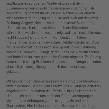
spaßig war es so oder so. Weiter ging es mit dem
Zusammenpacken sowohl meiner eigenen Klamotten, als
auch dem Equipment für die Pferde. Nachdem wir endlich
alles verstaut hatten, ging es für Ute und mich auf den Weg in
Richtung Calgary. Nach etwa einer dreiviertel Stunde fragte
Ute mich, ob ich nicht Lust hätte, auch ein Stückchen zu
fahren. Erst wurde mir etwas mulmig, weil die Trucks hier doch
recht imposant sind und wir in Kombination mit dem
Pferdehänger schon ein gewaltiges Gefährt darstellten. Aber
nichts desto trotz hat es mich sehr gereizt diese Erfahrung
machen zu können. Gesagt, getan. Zack, saß ich am Steuer
und habe Ute für eine gute halbe Stunde abgelöst. Zu Anfang
hatte ich ein wenig Probleme die passenden Gänge zu finden,
aber mit ein wenig Übung hat auch das immer besser
geklappt.
Mit Einbruch der Dämmerung sind wir auf Spruce Meadows -
etwa eine halbe Stunde vom Stadtzentrum Calgarys entfernt -
angekommen und haben die Pferde in ihre Ställe gebracht.
Ute und ich haben es uns nach der Pferdeversorgung im
Vorraum des Anhängers gemütlich gemacht und dort
übernachtet. Hier in Kanada haben viele der Pferdehänger