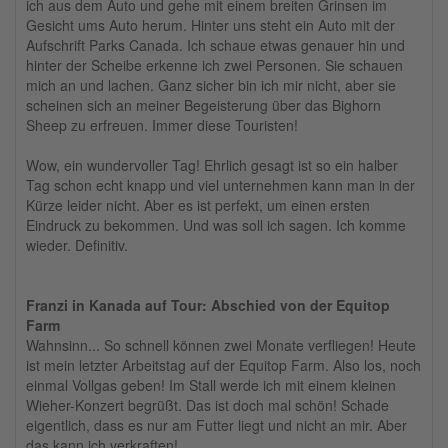
ich aus dem Auto und gehe mit einem breiten Grinsen im
Gesicht ums Auto herum. Hinter uns steht ein Auto mit der
Aufschrift Parks Canada. Ich schaue etwas genauer hin und
hinter der Scheibe erkenne ich zwei Personen. Sie schauen
mich an und lachen. Ganz sicher bin ich mir nicht, aber sie
scheinen sich an meiner Begeisterung über das Bighorn
Sheep zu erfreuen. Immer diese Touristen!
Wow, ein wundervoller Tag! Ehrlich gesagt ist so ein halber
Tag schon echt knapp und viel unternehmen kann man in der
Kürze leider nicht. Aber es ist perfekt, um einen ersten
Eindruck zu bekommen. Und was soll ich sagen. Ich komme
wieder. Definitiv.
Franzi in Kanada auf Tour: Abschied von der Equitop
Farm
Wahnsinn... So schnell können zwei Monate verfliegen! Heute
ist mein letzter Arbeitstag auf der Equitop Farm. Also los, noch
einmal Vollgas geben! Im Stall werde ich mit einem kleinen
Wieher-Konzert begrüßt. Das ist doch mal schön! Schade
eigentlich, dass es nur am Futter liegt und nicht an mir. Aber
das kann ich verkraften!