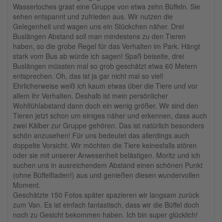
Wasserloches grast eine Gruppe von etwa zehn Büffeln. Sie
sehen entspannt und zufrieden aus. Wir nutzen die
Gelegenheit und wagen uns ein Stückchen näher. Drei
Buslängen Abstand soll man mindestens zu den Tieren
haben, so die grobe Regel für das Verhalten im Park. Hängt
stark vom Bus ab würde ich sagen! Spaß beiseite, drei
Buslängen müssten mal so grob geschätzt etwa 60 Metern
entsprechen. Oh, das ist ja gar nicht mal so viel!
Ehrlicherweise weiß ich kaum etwas über die Tiere und vor
allem ihr Verhalten. Deshalb ist mein persönlicher
Wohlfühlabstand dann doch ein wenig größer. Wir sind den
Tieren jetzt schon um einiges näher und erkennen, dass auch
zwei Kälber zur Gruppe gehören. Das ist natürlich besonders
schön anzusehen! Für uns bedeutet das allerdings auch
doppelte Vorsicht. Wir möchten die Tiere keinesfalls stören
oder sie mit unserer Anwesenheit belästigen. Moritz und ich
suchen uns in ausreichendem Abstand einen schönen Punkt
(ohne Büffelfladen!) aus und genießen diesen wundervollen
Moment.
Geschätzte 150 Fotos später spazieren wir langsam zurück
zum Van. Es ist einfach fantastisch, dass wir die Büffel doch
noch zu Gesicht bekommen haben. Ich bin super glücklich!