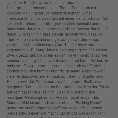
scheinen. Ehrlicherweise fehlen mir aber die
Hintergrundinformationen zum Thema Rodeo, um mir eine
konkrete Meinung darüber bilden zu können. Umso
interessanter ist das Gespräch mit einem der Zuschauer. Mit
seinem Karohemd, der übergroßen Gürtelschnalle und dem
passenden Hut dazu augenscheinlich ein Cowboy durch und
durch. Er erzählt mir, dass oftmals gedacht wird, dass die
Tiere komplett wild sind und gezwungen werden, etwas
vollkommen Unnatürliches zu tun. Tatsächlich werden die
sogenannten "Bucking Horses" aber sogar gezielt für diesen
Zweck gezüchtet. Sie sollen es dem Reiter möglichst schwer
machen, die magischen acht Sekunden auf ihrem Rücken zu
meistern. Es wird darauf abgezielt, dass sich das Pferd beim
Bocken möglichst kraftvoll über die gesamte Arena bewegt,
viele Richtungswechsel einbaut, sich dreht und unter dem
Reiter verwindet. Wenn man als Züchter oder Besitzer dann
ein gutes "Bucking Horse" im Stall stehen hat, liegt der Fokus
auf dem passenden Training. Das Pferd soll fit in den
jeweiligen Wettkampf gehen. Aus den Erzählungen des
Mannes wirkt es auf mich so, als ob das "Bucking Horse"
genau wie ein Sportpferd zum Dressur- oder Springreiten
beim Rodeo seinen Job macht. Sprich das was es gut kann.