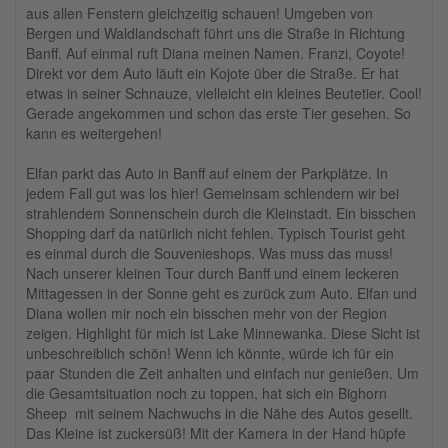
aus allen Fenstern gleichzeitig schauen! Umgeben von
Bergen und Waldlandschaft führt uns die Straße in Richtung
Banff. Auf einmal ruft Diana meinen Namen. Franzi, Coyote!
Direkt vor dem Auto läuft ein Kojote über die Straße. Er hat
etwas in seiner Schnauze, vielleicht ein kleines Beutetier. Cool!
Gerade angekommen und schon das erste Tier gesehen. So
kann es weitergehen!
Elfan parkt das Auto in Banff auf einem der Parkplätze. In
jedem Fall gut was los hier! Gemeinsam schlendern wir bei
strahlendem Sonnenschein durch die Kleinstadt. Ein bisschen
Shopping darf da natürlich nicht fehlen. Typisch Tourist geht
es einmal durch die Souvenieshops. Was muss das muss!
Nach unserer kleinen Tour durch Banff und einem leckeren
Mittagessen in der Sonne geht es zurück zum Auto. Elfan und
Diana wollen mir noch ein bisschen mehr von der Region
zeigen. Highlight für mich ist Lake Minnewanka. Diese Sicht ist
unbeschreiblich schön! Wenn ich könnte, würde ich für ein
paar Stunden die Zeit anhalten und einfach nur genießen. Um
die Gesamtsituation noch zu toppen, hat sich ein Bighorn
Sheep mit seinem Nachwuchs in die Nähe des Autos gesellt.
Das Kleine ist zuckersüß! Mit der Kamera in der Hand hüpfe