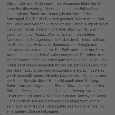
Körper oder den Boden berühren. Ansonsten bleibt der Ritt
ohne Punktbewertung. Die Hand fest an den Bullen fixiert,
lehnt sich der Reiter zurück und gibt kurz darauf das
Startsignal. Die Tür der Box wird geöffnet. Was wohl im Kopf
der Teilnehmer vorgeht, kurz bevor der "Chute" aufgeht? Beim
Gedanken daran, dass ich dort oben sitzen würde, wird mir
ganz mulmig vor Angst... Aber zurück zum Geschehen.
Nahezu ohne Verzögerung drückt sich der Bulle kraftvoll aus
der Box heraus. Er ist voller Spannung und Energie und
scheint quasi zu explodieren. Der Bulle bockt quer durch die
Arena und verlangt dem Cowboy einiges ab. Da ziehen sich
die geforderten acht Sekunden ganz schön in die Länge... Der
Reiter setzt seinen gesamten Körper ein, um die Bewegungen
des Bullen abzufangen und auszubalancieren. Er müsste es
gleich geschafft haben. Oh nein, kurz vor dem Signal passiert
der Sturz. Schade, dieser Ritt bleibt somit ohne Wertung.
Sofort eilen zwei sogenannte Rodeo Clowns herbei, um den
Bullen in Schach zu halten und ihn vom Cowboy abzulenken.
Unversehrt und unter Applaus verlässt der Cowboy die Arena.
Ganz glücklich scheint er mit seiner Leistung zwar nicht zu
sein, aber er wird sicherlich im Laufe des Wochenendes noch
eine weitere Chance bekommen.