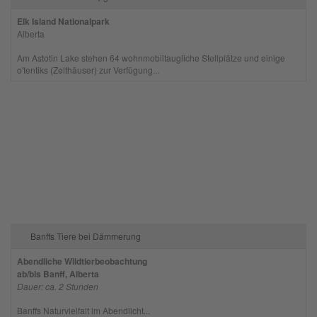
Elk Island Nationalpark
Alberta
Am Astotin Lake stehen 64 wohnmobiltaugliche Stellplätze und einige
o'tentiks (Zelthäuser) zur Verfügung...
Banffs Tiere bei Dämmerung
Abendliche Wildtierbeobachtung
ab/bis Banff, Alberta
Dauer: ca. 2 Stunden
Banffs Naturvielfalt im Abendlicht...