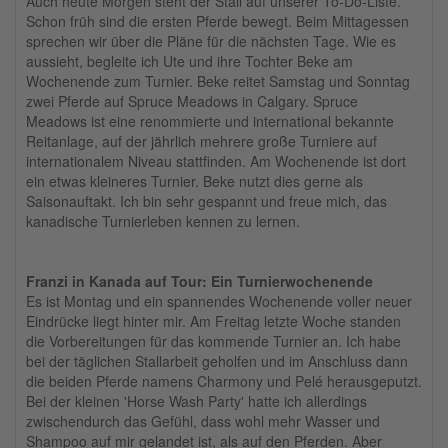
Auch heute Morgen steht der Stall auf unserer To-Do-Liste.
Schon früh sind die ersten Pferde bewegt. Beim Mittagessen
sprechen wir über die Pläne für die nächsten Tage. Wie es
aussieht, begleite ich Ute und ihre Tochter Beke am
Wochenende zum Turnier. Beke reitet Samstag und Sonntag
zwei Pferde auf Spruce Meadows in Calgary. Spruce
Meadows ist eine renommierte und international bekannte
Reitanlage, auf der jährlich mehrere große Turniere auf
internationalem Niveau stattfinden. Am Wochenende ist dort
ein etwas kleineres Turnier. Beke nutzt dies gerne als
Saisonauftakt. Ich bin sehr gespannt und freue mich, das
kanadische Turnierleben kennen zu lernen.
Franzi in Kanada auf Tour: Ein Turnierwochenende
Es ist Montag und ein spannendes Wochenende voller neuer
Eindrücke liegt hinter mir. Am Freitag letzte Woche standen
die Vorbereitungen für das kommende Turnier an. Ich habe
bei der täglichen Stallarbeit geholfen und im Anschluss dann
die beiden Pferde namens Charmony und Pelé herausgeputzt.
Bei der kleinen 'Horse Wash Party' hatte ich allerdings
zwischendurch das Gefühl, dass wohl mehr Wasser und
Shampoo auf mir gelandet ist, als auf den Pferden. Aber