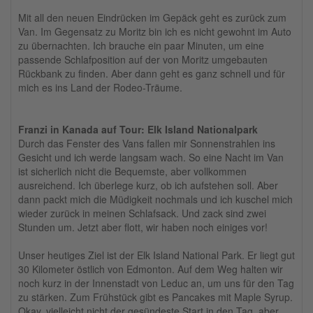
Mit all den neuen Eindrücken im Gepäck geht es zurück zum
Van. Im Gegensatz zu Moritz bin ich es nicht gewohnt im Auto
zu übernachten. Ich brauche ein paar Minuten, um eine
passende Schlafposition auf der von Moritz umgebauten
Rückbank zu finden. Aber dann geht es ganz schnell und für
mich es ins Land der Rodeo-Träume.
Franzi in Kanada auf Tour: Elk Island Nationalpark
Durch das Fenster des Vans fallen mir Sonnenstrahlen ins
Gesicht und ich werde langsam wach. So eine Nacht im Van
ist sicherlich nicht die Bequemste, aber vollkommen
ausreichend. Ich überlege kurz, ob ich aufstehen soll. Aber
dann packt mich die Müdigkeit nochmals und ich kuschel mich
wieder zurück in meinen Schlafsack. Und zack sind zwei
Stunden um. Jetzt aber flott, wir haben noch einiges vor!
Unser heutiges Ziel ist der Elk Island National Park. Er liegt gut
30 Kilometer östlich von Edmonton. Auf dem Weg halten wir
noch kurz in der Innenstadt von Leduc an, um uns für den Tag
zu stärken. Zum Frühstück gibt es Pancakes mit Maple Syrup.
Okay, vielleicht nicht der gesündeste Start in den Tag, aber