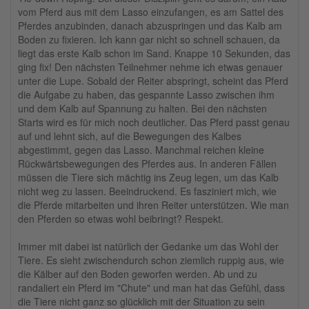
vom Pferd aus mit dem Lasso einzufangen, es am Sattel des
Pferdes anzubinden, danach abzuspringen und das Kalb am
Boden zu fixieren. Ich kann gar nicht so schnell schauen, da
liegt das erste Kalb schon im Sand. Knappe 10 Sekunden, das
ging fix! Den nächsten Teilnehmer nehme ich etwas genauer
unter die Lupe. Sobald der Reiter abspringt, scheint das Pferd
die Aufgabe zu haben, das gespannte Lasso zwischen ihm
und dem Kalb auf Spannung zu halten. Bei den nächsten
Starts wird es für mich noch deutlicher. Das Pferd passt genau
auf und lehnt sich, auf die Bewegungen des Kalbes
abgestimmt, gegen das Lasso. Manchmal reichen kleine
Rückwärtsbewegungen des Pferdes aus. In anderen Fällen
müssen die Tiere sich mächtig ins Zeug legen, um das Kalb
nicht weg zu lassen. Beeindruckend. Es fasziniert mich, wie
die Pferde mitarbeiten und ihren Reiter unterstützen. Wie man
den Pferden so etwas wohl beibringt? Respekt.
Immer mit dabei ist natürlich der Gedanke um das Wohl der
Tiere. Es sieht zwischendurch schon ziemlich ruppig aus, wie
die Kälber auf den Boden geworfen werden. Ab und zu
randaliert ein Pferd im "Chute" und man hat das Gefühl, dass
die Tiere nicht ganz so glücklich mit der Situation zu sein