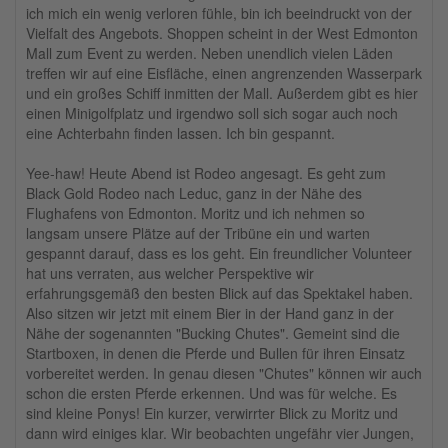
ich mich ein wenig verloren fühle, bin ich beeindruckt von der
Vielfalt des Angebots. Shoppen scheint in der West Edmonton
Mall zum Event zu werden. Neben unendlich vielen Läden
treffen wir auf eine Eisfläche, einen angrenzenden Wasserpark
und ein großes Schiff inmitten der Mall. Außerdem gibt es hier
einen Minigolfplatz und irgendwo soll sich sogar auch noch
eine Achterbahn finden lassen. Ich bin gespannt.
Yee-haw! Heute Abend ist Rodeo angesagt. Es geht zum
Black Gold Rodeo nach Leduc, ganz in der Nähe des
Flughafens von Edmonton. Moritz und ich nehmen so
langsam unsere Plätze auf der Tribüne ein und warten
gespannt darauf, dass es los geht. Ein freundlicher Volunteer
hat uns verraten, aus welcher Perspektive wir
erfahrungsgemäß den besten Blick auf das Spektakel haben.
Also sitzen wir jetzt mit einem Bier in der Hand ganz in der
Nähe der sogenannten "Bucking Chutes". Gemeint sind die
Startboxen, in denen die Pferde und Bullen für ihren Einsatz
vorbereitet werden. In genau diesen "Chutes" können wir auch
schon die ersten Pferde erkennen. Und was für welche. Es
sind kleine Ponys! Ein kurzer, verwirrter Blick zu Moritz und
dann wird einiges klar. Wir beobachten ungefähr vier Jungen,