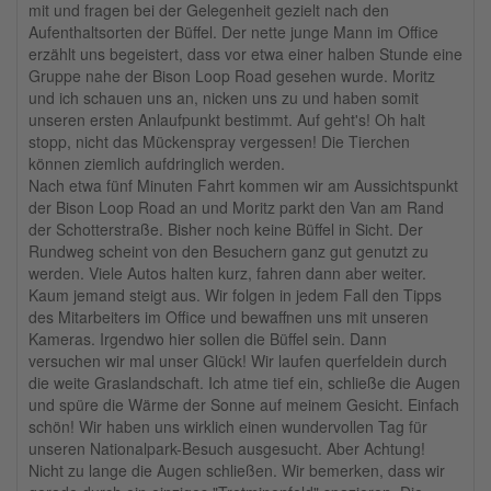
mit und fragen bei der Gelegenheit gezielt nach den
Aufenthaltsorten der Büffel. Der nette junge Mann im Office
erzählt uns begeistert, dass vor etwa einer halben Stunde eine
Gruppe nahe der Bison Loop Road gesehen wurde. Moritz
und ich schauen uns an, nicken uns zu und haben somit
unseren ersten Anlaufpunkt bestimmt. Auf geht's! Oh halt
stopp, nicht das Mückenspray vergessen! Die Tierchen
können ziemlich aufdringlich werden.
Nach etwa fünf Minuten Fahrt kommen wir am Aussichtspunkt
der Bison Loop Road an und Moritz parkt den Van am Rand
der Schotterstraße. Bisher noch keine Büffel in Sicht. Der
Rundweg scheint von den Besuchern ganz gut genutzt zu
werden. Viele Autos halten kurz, fahren dann aber weiter.
Kaum jemand steigt aus. Wir folgen in jedem Fall den Tipps
des Mitarbeiters im Office und bewaffnen uns mit unseren
Kameras. Irgendwo hier sollen die Büffel sein. Dann
versuchen wir mal unser Glück! Wir laufen querfeldein durch
die weite Graslandschaft. Ich atme tief ein, schließe die Augen
und spüre die Wärme der Sonne auf meinem Gesicht. Einfach
schön! Wir haben uns wirklich einen wundervollen Tag für
unseren Nationalpark-Besuch ausgesucht. Aber Achtung!
Nicht zu lange die Augen schließen. Wir bemerken, dass wir