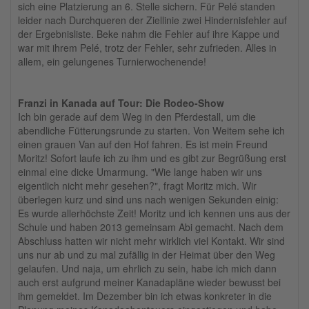
sich eine Platzierung an 6. Stelle sichern. Für Pelé standen
leider nach Durchqueren der Ziellinie zwei Hindernisfehler auf
der Ergebnisliste. Beke nahm die Fehler auf ihre Kappe und
war mit ihrem Pelé, trotz der Fehler, sehr zufrieden. Alles in
allem, ein gelungenes Turnierwochenende!
Franzi in Kanada auf Tour: Die Rodeo-Show
Ich bin gerade auf dem Weg in den Pferdestall, um die
abendliche Fütterungsrunde zu starten. Von Weitem sehe ich
einen grauen Van auf den Hof fahren. Es ist mein Freund
Moritz! Sofort laufe ich zu ihm und es gibt zur Begrüßung erst
einmal eine dicke Umarmung. "Wie lange haben wir uns
eigentlich nicht mehr gesehen?", fragt Moritz mich. Wir
überlegen kurz und sind uns nach wenigen Sekunden einig:
Es wurde allerhöchste Zeit! Moritz und ich kennen uns aus der
Schule und haben 2013 gemeinsam Abi gemacht. Nach dem
Abschluss hatten wir nicht mehr wirklich viel Kontakt. Wir sind
uns nur ab und zu mal zufällig in der Heimat über den Weg
gelaufen. Und naja, um ehrlich zu sein, habe ich mich dann
auch erst aufgrund meiner Kanadapläne wieder bewusst bei
ihm gemeldet. Im Dezember bin ich etwas konkreter in die