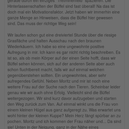
gerade durch ein einziges "Tretminenfeld" spazieren. Die
Hinterlassenschaften der Büffel sind fast überall! Na das ist
doch mal ein Motivationsfaktor. Jetzt haben wir immerhin eine
ganze Menge an Hinweisen, dass die Büffel hier gewesen
sind. Das muss der richtige Weg sein!
Wir laufen schon gut eine dreiviertel Stunde über die riesige
Grasfläche und halten Ausschau nach den braunen
Wiederkäuern. Ich habe so eine ungewohnte positive
Aufregung in mir. Ich kann es gar nicht richtig beschreiben. Es
ist so, als ob mein Körper auf der einen Seite hofft, dass wir
Büffel sehen können, sich auf der anderen Seite aber auch
schon fluchtbereit macht, falls wir auf einmal welchen
gegenüberstehen sollten. Ein ungewohntes, aber sehr
aufregendes Gefühl. Neben Moritz und mir ist noch eine
weitere Frau auf der Suche nach den Tieren. Scheinbar leider
genau wie wir auch ohne Erfolg. Vielleicht sind die Büffel
weitergezogen. Wir sind kurz davor aufzugeben und starten
den Weg zurück zum Van. Auf einmal winkt uns die Frau von
einem kleinen Hügel aus ganz aufgeregt zu. Was erwartet uns
wohl hinter der kleinen Kuppe? Mein Herz fängt spürbar an zu
pochen. Moritz und ich kommen der Frau näher und... Da sind
sie! Unten in der Neigung, ganz in der Nähe eines