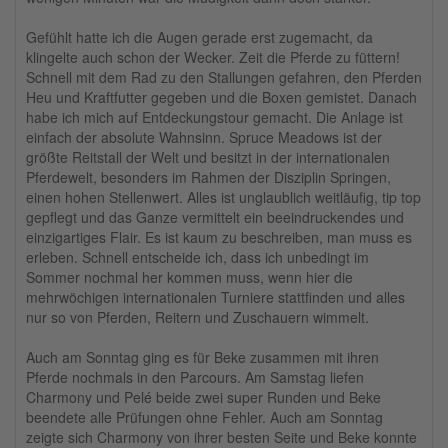
Gefühlt hatte ich die Augen gerade erst zugemacht, da
klingelte auch schon der Wecker. Zeit die Pferde zu füttern!
Schnell mit dem Rad zu den Stallungen gefahren, den Pferden
Heu und Kraftfutter gegeben und die Boxen gemistet. Danach
habe ich mich auf Entdeckungstour gemacht. Die Anlage ist
einfach der absolute Wahnsinn. Spruce Meadows ist der
größte Reitstall der Welt und besitzt in der internationalen
Pferdewelt, besonders im Rahmen der Disziplin Springen,
einen hohen Stellenwert. Alles ist unglaublich weitläufig, tip top
gepflegt und das Ganze vermittelt ein beeindruckendes und
einzigartiges Flair. Es ist kaum zu beschreiben, man muss es
erleben. Schnell entscheide ich, dass ich unbedingt im
Sommer nochmal her kommen muss, wenn hier die
mehrwöchigen internationalen Turniere stattfinden und alles
nur so von Pferden, Reitern und Zuschauern wimmelt.
Auch am Sonntag ging es für Beke zusammen mit ihren
Pferde nochmals in den Parcours. Am Samstag liefen
Charmony und Pelé beide zwei super Runden und Beke
beendete alle Prüfungen ohne Fehler. Auch am Sonntag
zeigte sich Charmony von ihrer besten Seite und Beke konnte