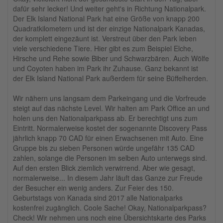
dafür sehr lecker! Und weiter geht's in Richtung Nationalpark.
Der Elk Island National Park hat eine Größe von knapp 200
Quadratkilometern und ist der einzige Nationalpark Kanadas,
der komplett eingezäunt ist. Verstreut über den Park leben
viele verschiedene Tiere. Hier gibt es zum Beispiel Elche,
Hirsche und Rehe sowie Biber und Schwarzbären. Auch Wölfe
und Coyoten haben im Park ihr Zuhause. Ganz bekannt ist
der Elk Island National Park außerdem für seine Büffelherden.
Wir nähern uns langsam dem Parkeingang und die Vorfreude
steigt auf das nächste Level. Wir halten am Park Office an und
holen uns den Nationalparkpass ab. Er berechtigt uns zum
Eintritt. Normalerweise kostet der sogenannte Discovery Pass
jährlich knapp 70 CAD für einen Erwachsenen mit Auto. Eine
Gruppe bis zu sieben Personen würde ungefähr 135 CAD
zahlen, solange die Personen im selben Auto unterwegs sind.
Auf den ersten Blick ziemlich verwirrend. Aber wie gesagt,
normalerweise... In diesem Jahr läuft das Ganze zur Freude
der Besucher ein wenig anders. Zur Feier des 150.
Geburtstags von Kanada sind 2017 alle Nationalparks
kostenfrei zugänglich. Coole Sache! Okay, Nationalparkpass?
Check! Wir nehmen uns noch eine Übersichtskarte des Parks