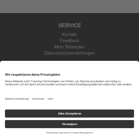
SERVICE
Kontakt
Feedback
Mein Reiseplan
Datenschutzeinstellungen
INFORMATIONEN
Impressum
ARGB
Datenschutzerklärung
Newsletter
SK Touristik GmbH
48308 Senden-Bösensell
Tel: +49 (0) 2536 345 910