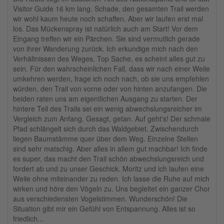
Visitor Guide 16 km lang. Schade, den gesamten Trail werden
wir wohl kaum heute noch schaffen. Aber wir laufen erst mal
los. Das Mückenspray ist natürlich auch am Start! Vor dem
Eingang treffen wir ein Pärchen. Sie sind vermutlich gerade
von ihrer Wanderung zurück. Ich erkundige mich nach den
Verhältnissen des Weges. Top Sache, es scheint alles gut zu
sein. Für den wahrscheinlichen Fall, dass wir nach einer Weile
umkehren werden, frage ich noch nach, ob sie uns empfehlen
würden, den Trail von vorne oder von hinten anzufangen. Die
beiden raten uns am eigentlichen Ausgang zu starten. Der
hintere Teil des Trails sei ein wenig abwechslungsreicher im
Vergleich zum Anfang. Gesagt, getan. Auf geht's! Der schmale
Pfad schlängelt sich durch das Waldgebiet. Zwischendurch
liegen Baumstämme quer über dem Weg. Einzelne Stellen
sind sehr matschig. Aber alles in allem gut machbar! Ich finde
es super, das macht den Trail schön abwechslungsreich und
fordert ab und zu unser Geschick. Moritz und ich laufen eine
Weile ohne miteinander zu reden. Ich lasse die Ruhe auf mich
wirken und höre den Vögeln zu. Uns begleitet ein ganzer Chor
aus verschiedensten Vogelstimmen. Wunderschön! Die
Situation gibt mir ein Gefühl von Entspannung. Alles ist so
friedlich...