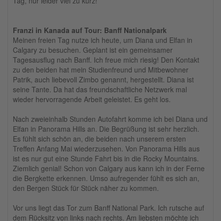
Tag, nur leider viel zu kurz!
Franzi in Kanada auf Tour: Banff Nationalpark
Meinen freien Tag nutze ich heute, um Diana und Elfan in
Calgary zu besuchen. Geplant ist ein gemeinsamer
Tagesausflug nach Banff. Ich freue mich riesig! Den Kontakt
zu den beiden hat mein Studienfreund und Mitbewohner
Patrik, auch liebevoll Zimbo genannt, hergestellt. Diana ist
seine Tante. Da hat das freundschaftliche Netzwerk mal
wieder hervorragende Arbeit geleistet. Es geht los.
Nach zweieinhalb Stunden Autofahrt komme ich bei Diana und
Elfan in Panorama Hills an. Die Begrüßung ist sehr herzlich.
Es fühlt sich schön an, die beiden nach unserem ersten
Treffen Anfang Mai wiederzusehen. Von Panorama Hills aus
ist es nur gut eine Stunde Fahrt bis in die Rocky Mountains.
Ziemlich genial! Schon von Calgary aus kann ich in der Ferne
die Bergkette erkennen. Umso aufregender fühlt es sich an,
den Bergen Stück für Stück näher zu kommen.
Vor uns liegt das Tor zum Banff National Park. Ich rutsche auf
dem Rücksitz von links nach rechts. Am liebsten möchte ich