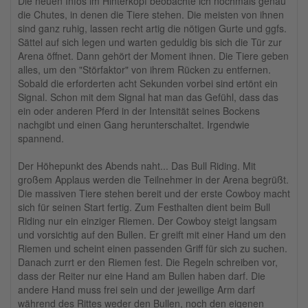
Die neuen Infos im Hinterkopf beobachte ich nochmals genau
die Chutes, in denen die Tiere stehen. Die meisten von ihnen
sind ganz ruhig, lassen recht artig die nötigen Gurte und ggfs.
Sättel auf sich legen und warten geduldig bis sich die Tür zur
Arena öffnet. Dann gehört der Moment ihnen. Die Tiere geben
alles, um den "Störfaktor" von ihrem Rücken zu entfernen.
Sobald die erforderten acht Sekunden vorbei sind ertönt ein
Signal. Schon mit dem Signal hat man das Gefühl, dass das
ein oder anderen Pferd in der Intensität seines Bockens
nachgibt und einen Gang herunterschaltet. Irgendwie
spannend.
Der Höhepunkt des Abends naht... Das Bull Riding. Mit
großem Applaus werden die Teilnehmer in der Arena begrüßt.
Die massiven Tiere stehen bereit und der erste Cowboy macht
sich für seinen Start fertig. Zum Festhalten dient beim Bull
Riding nur ein einziger Riemen. Der Cowboy steigt langsam
und vorsichtig auf den Bullen. Er greift mit einer Hand um den
Riemen und scheint einen passenden Griff für sich zu suchen.
Danach zurrt er den Riemen fest. Die Regeln schreiben vor,
dass der Reiter nur eine Hand am Bullen haben darf. Die
andere Hand muss frei sein und der jeweilige Arm darf
während des Rittes weder den Bullen, noch den eigenen