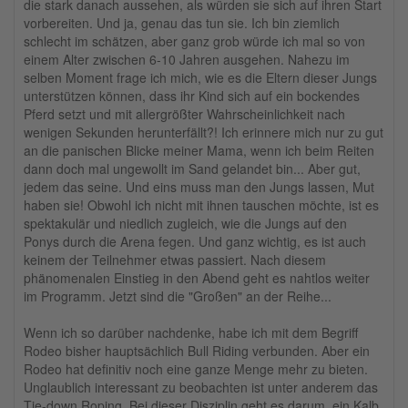
die stark danach aussehen, als würden sie sich auf ihren Start
vorbereiten. Und ja, genau das tun sie. Ich bin ziemlich
schlecht im schätzen, aber ganz grob würde ich mal so von
einem Alter zwischen 6-10 Jahren ausgehen. Nahezu im
selben Moment frage ich mich, wie es die Eltern dieser Jungs
unterstützen können, dass ihr Kind sich auf ein bockendes
Pferd setzt und mit allergrößter Wahrscheinlichkeit nach
wenigen Sekunden herunterfällt?! Ich erinnere mich nur zu gut
an die panischen Blicke meiner Mama, wenn ich beim Reiten
dann doch mal ungewollt im Sand gelandet bin... Aber gut,
jedem das seine. Und eins muss man den Jungs lassen, Mut
haben sie! Obwohl ich nicht mit ihnen tauschen möchte, ist es
spektakulär und niedlich zugleich, wie die Jungs auf den
Ponys durch die Arena fegen. Und ganz wichtig, es ist auch
keinem der Teilnehmer etwas passiert. Nach diesem
phänomenalen Einstieg in den Abend geht es nahtlos weiter
im Programm. Jetzt sind die "Großen" an der Reihe...
Wenn ich so darüber nachdenke, habe ich mit dem Begriff
Rodeo bisher hauptsächlich Bull Riding verbunden. Aber ein
Rodeo hat definitiv noch eine ganze Menge mehr zu bieten.
Unglaublich interessant zu beobachten ist unter anderem das
Tie-down Roping. Bei dieser Disziplin geht es darum, ein Kalb