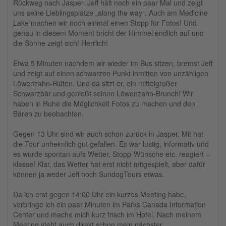
Rückweg nach Jasper. Jeff hält noch ein paar Mal und zeigt
uns seine Lieblingsplätze „along the way“. Auch am Medicine
Lake machen wir noch einmal einen Stopp für Fotos! Und
genau in diesem Moment bricht der Himmel endlich auf und
die Sonne zeigt sich! Herrlich!
Etwa 5 Minuten nachdem wir wieder im Bus sitzen, bremst Jeff
und zeigt auf einen schwarzen Punkt inmitten von unzähligen
Löwenzahn-Blüten. Und da sitzt er, ein mittelgroßer
Schwarzbär und genießt seinen Löwenzahn-Brunch! Wir
haben in Ruhe die Möglichkeit Fotos zu machen und den
Bären zu beobachten.
Gegen 13 Uhr sind wir auch schon zurück in Jasper. Mit hat
die Tour unheimlich gut gefallen. Es war lustig, informativ und
es wurde spontan aufs Wetter, Stopp-Wünsche etc. reagiert –
klasse! Klar, das Wetter hat erst nicht mitgespielt, aber dafür
können ja weder Jeff noch SundogTours etwas.
Da ich erst gegen 14:00 Uhr ein kurzes Meeting habe,
verbringe ich ein paar Minuten im Parks Canada Information
Center und mache mich kurz frisch im Hotel. Nach meinem
Meeting steht auch direkt schon mein nächster