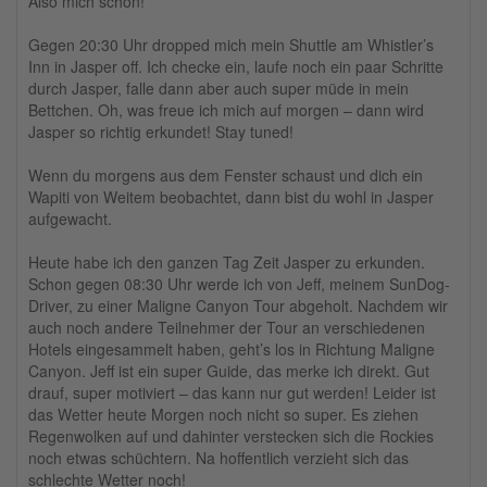
Also mich schon!
Gegen 20:30 Uhr dropped mich mein Shuttle am Whistler’s
Inn in Jasper off. Ich checke ein, laufe noch ein paar Schritte
durch Jasper, falle dann aber auch super müde in mein
Bettchen. Oh, was freue ich mich auf morgen – dann wird
Jasper so richtig erkundet! Stay tuned!
Wenn du morgens aus dem Fenster schaust und dich ein
Wapiti von Weitem beobachtet, dann bist du wohl in Jasper
aufgewacht.
Heute habe ich den ganzen Tag Zeit Jasper zu erkunden.
Schon gegen 08:30 Uhr werde ich von Jeff, meinem SunDog-
Driver, zu einer Maligne Canyon Tour abgeholt. Nachdem wir
auch noch andere Teilnehmer der Tour an verschiedenen
Hotels eingesammelt haben, geht’s los in Richtung Maligne
Canyon. Jeff ist ein super Guide, das merke ich direkt. Gut
drauf, super motiviert – das kann nur gut werden! Leider ist
das Wetter heute Morgen noch nicht so super. Es ziehen
Regenwolken auf und dahinter verstecken sich die Rockies
noch etwas schüchtern. Na hoffentlich verzieht sich das
schlechte Wetter noch!