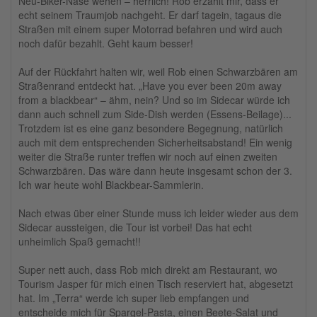
Neu-Biker-Nase wehen – herrlich! Rob erzählt mir, dass er
echt seinem Traumjob nachgeht. Er darf tagein, tagaus die
Straßen mit einem super Motorrad befahren und wird auch
noch dafür bezahlt. Geht kaum besser!
Auf der Rückfahrt halten wir, weil Rob einen Schwarzbären am
Straßenrand entdeckt hat. „Have you ever been 20m away
from a blackbear“ – ähm, nein? Und so im Sidecar würde ich
dann auch schnell zum Side-Dish werden (Essens-Beilage)...
Trotzdem ist es eine ganz besondere Begegnung, natürlich
auch mit dem entsprechenden Sicherheitsabstand! Ein wenig
weiter die Straße runter treffen wir noch auf einen zweiten
Schwarzbären. Das wäre dann heute insgesamt schon der 3.
Ich war heute wohl Blackbear-Sammlerin.
Nach etwas über einer Stunde muss ich leider wieder aus dem
Sidecar aussteigen, die Tour ist vorbei! Das hat echt
unheimlich Spaß gemacht!!
Super nett auch, dass Rob mich direkt am Restaurant, wo
Tourism Jasper für mich einen Tisch reserviert hat, abgesetzt
hat. Im „Terra“ werde ich super lieb empfangen und
entscheide mich für Spargel-Pasta, einen Beete-Salat und