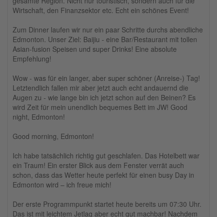
gesamte Region. Nicht nur touristisch, sondern auch für die
Wirtschaft, den Finanzsektor etc. Echt ein schönes Event!
Zum Dinner laufen wir nur ein paar Schritte durchs abendliche
Edmonton. Unser Ziel: Baijiu - eine Bar/Restaurant mit tollen
Asian-fusion Speisen und super Drinks! Eine absolute
Empfehlung!
Wow - was für ein langer, aber super schöner (Anreise-) Tag!
Letztendlich fallen mir aber jetzt auch echt andauernd die
Augen zu - wie lange bin ich jetzt schon auf den Beinen? Es
wird Zeit für mein unendlich bequemes Bett im JW! Good
night, Edmonton!
Good morning, Edmonton!
Ich habe tatsächlich richtig gut geschlafen. Das Hotelbett war
ein Traum! Ein erster Blick aus dem Fenster verrät auch
schon, dass das Wetter heute perfekt für einen busy Day in
Edmonton wird – ich freue mich!
Der erste Programmpunkt startet heute bereits um 07:30 Uhr.
Das ist mit leichtem Jetlag aber echt gut machbar! Nachdem