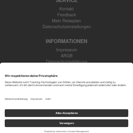
SERVICE
Kontakt
Feedback
Mein Reiseplan
Datenschutzeinstellungen
INFORMATIONEN
Impressum
ARGB
Datenschutzerklärung
Newsletter
SK Touristik GmbH
48308 Senden-Bösensell
Tel: +49 (0) 2536 345 910
Öffnungszeiten
: Mo.-Fr. 09:00-17:00