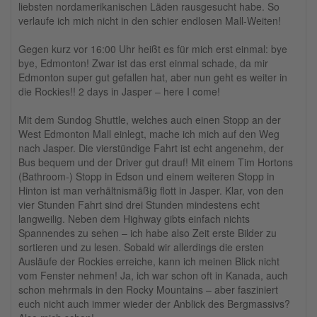
liebsten nordamerikanischen Läden rausgesucht habe. So
verlaufe ich mich nicht in den schier endlosen Mall-Weiten!
Gegen kurz vor 16:00 Uhr heißt es für mich erst einmal: bye
bye, Edmonton! Zwar ist das erst einmal schade, da mir
Edmonton super gut gefallen hat, aber nun geht es weiter in
die Rockies!! 2 days in Jasper – here I come!
Mit dem Sundog Shuttle, welches auch einen Stopp an der
West Edmonton Mall einlegt, mache ich mich auf den Weg
nach Jasper. Die vierstündige Fahrt ist echt angenehm, der
Bus bequem und der Driver gut drauf! Mit einem Tim Hortons
(Bathroom-) Stopp in Edson und einem weiteren Stopp in
Hinton ist man verhältnismäßig flott in Jasper. Klar, von den
vier Stunden Fahrt sind drei Stunden mindestens echt
langweilig. Neben dem Highway gibts einfach nichts
Spannendes zu sehen – ich habe also Zeit erste Bilder zu
sortieren und zu lesen. Sobald wir allerdings die ersten
Ausläufe der Rockies erreiche, kann ich meinen Blick nicht
vom Fenster nehmen! Ja, ich war schon oft in Kanada, auch
schon mehrmals in den Rocky Mountains – aber fasziniert
euch nicht auch immer wieder der Anblick des Bergmassivs?