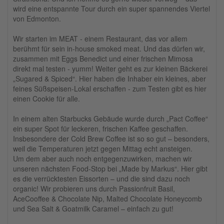
wird eine entspannte Tour durch ein super spannendes Viertel
von Edmonton.
Wir starten im MEAT - einem Restaurant, das vor allem
berühmt für sein in-house smoked meat. Und das dürfen wir,
zusammen mit Eggs Benedict und einer frischen Mimosa
direkt mal testen - yumm! Weiter geht es zur kleinen Bäckerei
„Sugared & Spiced“. Hier haben die Inhaber ein kleines, aber
feines Süßspeisen-Lokal erschaffen - zum Testen gibt es hier
einen Cookie für alle.
In einem alten Starbucks Gebäude wurde durch „Pact Coffee“
ein super Spot für leckeren, frischen Kaffee geschaffen.
Insbesondere der Cold Brew Coffee ist so so gut – besonders,
weil die Temperaturen jetzt gegen Mittag echt ansteigen.
Um dem aber auch noch entgegenzuwirken, machen wir
unseren nächsten Food-Stop bei „Made by Markus“. Hier gibt
es die verrücktesten Eissorten – und die sind dazu noch
organic! Wir probieren uns durch Passionfruit Basil,
AceCooffee & Chocolate Nip, Malted Chocolate Honeycomb
und Sea Salt & Goatmilk Caramel – einfach zu gut!