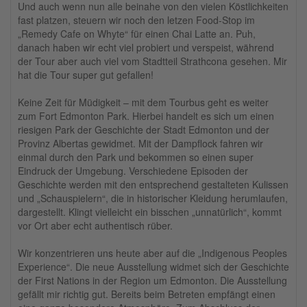
Und auch wenn nun alle beinahe von den vielen Köstlichkeiten
fast platzen, steuern wir noch den letzen Food-Stop im
„Remedy Cafe on Whyte“ für einen Chai Latte an. Puh,
danach haben wir echt viel probiert und verspeist, während
der Tour aber auch viel vom Stadtteil Strathcona gesehen. Mir
hat die Tour super gut gefallen!
Keine Zeit für Müdigkeit – mit dem Tourbus geht es weiter
zum Fort Edmonton Park. Hierbei handelt es sich um einen
riesigen Park der Geschichte der Stadt Edmonton und der
Provinz Albertas gewidmet. Mit der Dampflock fahren wir
einmal durch den Park und bekommen so einen super
Eindruck der Umgebung. Verschiedene Episoden der
Geschichte werden mit den entsprechend gestalteten Kulissen
und „Schauspielern“, die in historischer Kleidung herumlaufen,
dargestellt. Klingt vielleicht ein bisschen „unnatürlich“, kommt
vor Ort aber echt authentisch rüber.
Wir konzentrieren uns heute aber auf die „Indigenous Peoples
Experience“. Die neue Ausstellung widmet sich der Geschichte
der First Nations in der Region um Edmonton. Die Ausstellung
gefällt mir richtig gut. Bereits beim Betreten empfängt einen