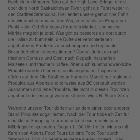
Nach einem längeren Stop auf der High Level Bridge, direkt
über dem North Saskatchewan River, geht die Fahrt weiter in
den Stadtteil Strathcona. Hier endet unsere gemütliche Fahrt
und wir machen uns auf den Weg zum nächsten Programm-
Punkt – der Old Strathcona Farmer’s Market. Und solche
Märkte mag ich ja total. Was gibt es besseres als dort durch
die Hallen zu bummeln, die Düfte der verschiedenen
angebotenen Produkte zu erschnuppern und regionale
Besonderheiten kennenzulernen? Überall duftet es nach
frischem Gemüse und Obst, nach Gepäck, herzhaften
Malzeiten und frischem Kaffee. Aber auch kunsthandwerkliche
Produkte werden hier von Locals angeboten. Insgesamt
dürfen auf dem Old Strathcona Farmer’s Market nur regionale
Produkte aus Alberta und teilweise aus BC verkauft werden.
Ausnahmen sind jene Produkte, die nicht in diesen Provinzen
angebaut oder erzeugt werden können, wie z.B. Ahorn-Sirup.
Während unserer Tour dürfen wir an dem einen oder anderen
Stand Produkte sogar testen. Nach der Tour habe ich Zeit für
eine kleine Shopping-Tour und nutze diese, um ein paar
Mitbringsel einzukaufen. Gegen 11:00 Uhr treffen wir uns mit
Karen von Alberta Food Tours für eine Food Tour durch
Strathcona. Und ich nehme es gerne wieder vorweg – das