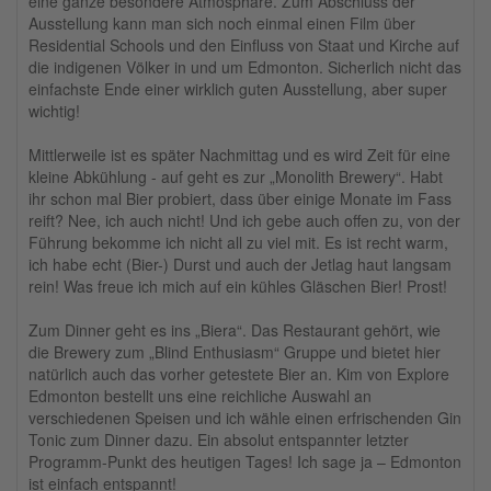
eine ganze besondere Atmosphäre. Zum Abschluss der
Ausstellung kann man sich noch einmal einen Film über
Residential Schools und den Einfluss von Staat und Kirche auf
die indigenen Völker in und um Edmonton. Sicherlich nicht das
einfachste Ende einer wirklich guten Ausstellung, aber super
wichtig!
Mittlerweile ist es später Nachmittag und es wird Zeit für eine
kleine Abkühlung - auf geht es zur „Monolith Brewery“. Habt
ihr schon mal Bier probiert, dass über einige Monate im Fass
reift? Nee, ich auch nicht! Und ich gebe auch offen zu, von der
Führung bekomme ich nicht all zu viel mit. Es ist recht warm,
ich habe echt (Bier-) Durst und auch der Jetlag haut langsam
rein! Was freue ich mich auf ein kühles Gläschen Bier! Prost!
Zum Dinner geht es ins „Biera“. Das Restaurant gehört, wie
die Brewery zum „Blind Enthusiasm“ Gruppe und bietet hier
natürlich auch das vorher getestete Bier an. Kim von Explore
Edmonton bestellt uns eine reichliche Auswahl an
verschiedenen Speisen und ich wähle einen erfrischenden Gin
Tonic zum Dinner dazu. Ein absolut entspannter letzter
Programm-Punkt des heutigen Tages! Ich sage ja – Edmonton
ist einfach entspannt!