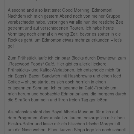
A second and also last time: Good Morning, Edmonton!
Nachdem ich mich gestern Abend noch von meiner Gruppe
verabschiedet habe, verbringen wir alle nun die restliche Zeit
getrennt und auf verschiedenen Routen. Ich habe heute
Vormittag noch einmal ein wenig Zeit, bevor es später in die
Rockies geht, um Edmonton etwas mehr zu erkunden – let’s
go!
Zum Frühstück laufe ich ein paar Blocks durch Downtown zum
„Rosewood Foods“ Café. Hier gibt es allerlei leckere
Frühstücks- und Kaffee-Variationen. Ich entscheide mich für
ein Eggs’n Bacon Sandwich mit Hashbrowns und einen Iced
Coffee – oh, so startet es sich doch herrlich in einen
entspannten Sonntag! Ich entspanne im Café-Trouble um
mich herum und beobachte Edmontonians, die morgens durch
die Straßen bummeln und ihren freien Tag genießen.
Als nächstes steht das Royal Alberta Museum für mich auf
dem Programm. Aber anstatt zu laufen, besorge ich mir einen
Elektro-Roller und lasse mir ein bisschen frische Morgenluft
um die Nase wehen. Einen kurzen Stopp lege ich noch schnell