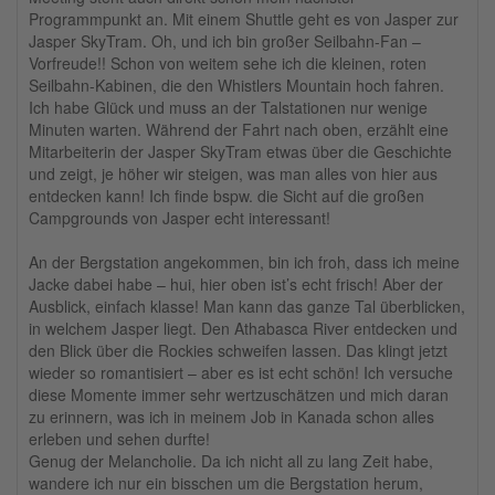
Programmpunkt an. Mit einem Shuttle geht es von Jasper zur
Jasper SkyTram. Oh, und ich bin großer Seilbahn-Fan –
Vorfreude!! Schon von weitem sehe ich die kleinen, roten
Seilbahn-Kabinen, die den Whistlers Mountain hoch fahren.
Ich habe Glück und muss an der Talstationen nur wenige
Minuten warten. Während der Fahrt nach oben, erzählt eine
Mitarbeiterin der Jasper SkyTram etwas über die Geschichte
und zeigt, je höher wir steigen, was man alles von hier aus
entdecken kann! Ich finde bspw. die Sicht auf die großen
Campgrounds von Jasper echt interessant!
An der Bergstation angekommen, bin ich froh, dass ich meine
Jacke dabei habe – hui, hier oben ist’s echt frisch! Aber der
Ausblick, einfach klasse! Man kann das ganze Tal überblicken,
in welchem Jasper liegt. Den Athabasca River entdecken und
den Blick über die Rockies schweifen lassen. Das klingt jetzt
wieder so romantisiert – aber es ist echt schön! Ich versuche
diese Momente immer sehr wertzuschätzen und mich daran
zu erinnern, was ich in meinem Job in Kanada schon alles
erleben und sehen durfte!
Genug der Melancholie. Da ich nicht all zu lang Zeit habe,
wandere ich nur ein bisschen um die Bergstation herum,