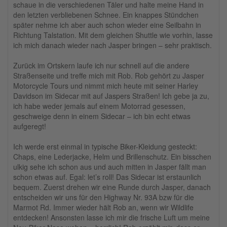
schaue in die verschiedenen Täler und halte meine Hand in
den letzten verbliebenen Schnee. Ein knappes Stündchen
später nehme ich aber auch schon wieder eine Seilbahn in
Richtung Talstation. Mit dem gleichen Shuttle wie vorhin, lasse
ich mich danach wieder nach Jasper bringen – sehr praktisch.
Zurück im Ortskern laufe ich nur schnell auf die andere
Straßenseite und treffe mich mit Rob. Rob gehört zu Jasper
Motorcycle Tours und nimmt mich heute mit seiner Harley
Davidson im Sidecar mit auf Jaspers Straßen! Ich gebe ja zu,
ich habe weder jemals auf einem Motorrad gesessen,
geschweige denn in einem Sidecar – ich bin echt etwas
aufgeregt!
Ich werde erst einmal in typische Biker-Kleidung gesteckt:
Chaps, eine Lederjacke, Helm und Brillenschutz. Ein bisschen
ulkig sehe ich schon aus und auch mitten in Jasper fällt man
schon etwas auf. Egal: let’s roll! Das Sidecar ist erstaunlich
bequem. Zuerst drehen wir eine Runde durch Jasper, danach
entscheiden wir uns für den Highway Nr. 93A bzw für die
Marmot Rd. Immer wieder hält Rob an, wenn wir Wildlife
entdecken! Ansonsten lasse ich mir die frische Luft um meine