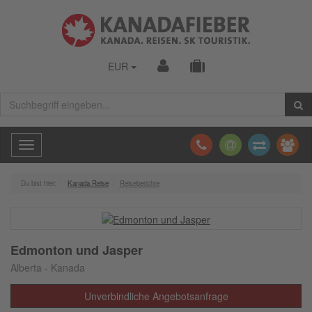
EUR
Toggle
navigation
Du bist hier:
Kanada Reise
Reiseberichte
Edmonton und Jasper
Alberta - Kanada
Unverbindliche Angebotsanfrage