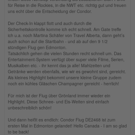
für Reise in die Rockies, in die NWT etc. richtig gut und freuen
uns echt über die Entscheidung der Condor.
Der Check-In klappt flott und auch durch die
Sicherheitskontrolle komme ich echt schnell. Am Gate treffe
ich u.a. noch Martina Schäfer von Travel Alberta, dann geht’s
auch schon auf die Startbahn - und ab auf den 9 1/2
stündigen Flug gen Edmonton.
Tatsächlich gehen die vielen Stunden recht schnell um. Das
Entertainment-System verfügt über super viele Filme, Serien,
Musikalben etc. - ihr kennt das ja alle! Mahlzeiten und
Getränke werden ebenfalls, wie wir es gewohnt sind, gereicht.
Als kleines Highlight bekommt unsere kleine Gruppe zudem
noch ein kühles Gläschen Champagner gereicht - herrlich!
Für mich ist der Flug über Grönland immer wieder ein
Highlight. Diese Schnee- und Eis-Weiten sind einfach
unbeschreiblich schön!
Und dann heißt es endlich: Condor Flug DE2468 ist zum
ersten Mal in Edmonton gelandet! Hello Canada - I am so glad
to be back!