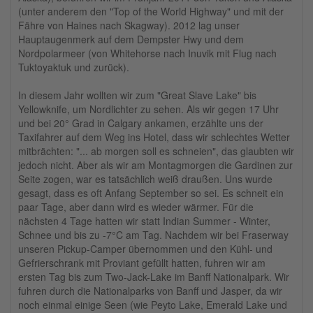
(unter anderem den "Top of the World Highway" und mit der
Fähre von Haines nach Skagway). 2012 lag unser
Hauptaugenmerk auf dem Dempster Hwy und dem
Nordpolarmeer (von Whitehorse nach Inuvik mit Flug nach
Tuktoyaktuk und zurück).
In diesem Jahr wollten wir zum "Great Slave Lake" bis
Yellowknife, um Nordlichter zu sehen. Als wir gegen 17 Uhr
und bei 20° Grad in Calgary ankamen, erzählte uns der
Taxifahrer auf dem Weg ins Hotel, dass wir schlechtes Wetter
mitbrächten: "... ab morgen soll es schneien", das glaubten wir
jedoch nicht. Aber als wir am Montagmorgen die Gardinen zur
Seite zogen, war es tatsächlich weiß draußen. Uns wurde
gesagt, dass es oft Anfang September so sei. Es schneit ein
paar Tage, aber dann wird es wieder wärmer. Für die
nächsten 4 Tage hatten wir statt Indian Summer - Winter,
Schnee und bis zu -7°C am Tag. Nachdem wir bei Fraserway
unseren Pickup-Camper übernommen und den Kühl- und
Gefrierschrank mit Proviant gefüllt hatten, fuhren wir am
ersten Tag bis zum Two-Jack-Lake im Banff Nationalpark. Wir
fuhren durch die Nationalparks von Banff und Jasper, da wir
noch einmal einige Seen (wie Peyto Lake, Emerald Lake und