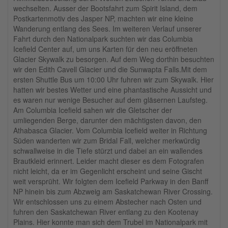
wechselten. Ausser der Bootsfahrt zum Spirit Island, dem
Postkartenmotiv des Jasper NP, machten wir eine kleine
Wanderung entlang des Sees. Im weiteren Verlauf unserer
Fahrt durch den Nationalpark suchten wir das Columbia
Icefield Center auf, um uns Karten für den neu eröffneten
Glacier Skywalk zu besorgen. Auf dem Weg dorthin besuchten
wir den Edith Cavell Glacier und die Sunwapta Falls.Mit dem
ersten Shuttle Bus um 10:00 Uhr fuhren wir zum Skywalk. Hier
hatten wir bestes Wetter und eine phantastische Aussicht und
es waren nur wenige Besucher auf dem gläsernen Laufsteg.
Am Columbia Icefield sahen wir die Gletscher der
umliegenden Berge, darunter den mächtigsten davon, den
Athabasca Glacier. Vom Columbia Icefield weiter in Richtung
Süden wanderten wir zum Bridal Fall, welcher merkwürdig
schwallweise in die Tiefe stürzt und dabei an ein wallendes
Brautkleid erinnert. Leider macht dieser es dem Fotografen
nicht leicht, da er im Gegenlicht erscheint und seine Gischt
weit versprüht. Wir folgten dem Icefield Parkway in den Banff
NP hinein bis zum Abzweig am Saskatchewan River Crossing.
Wir entschlossen uns zu einem Abstecher nach Osten und
fuhren den Saskatchewan River entlang zu den Kootenay
Plains. Hier konnte man sich dem Trubel im Nationalpark mit