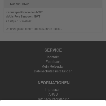
Nahanni River
Kanuexpedition in den NWT
ab/bis Fort Simpson, NWT
14 Tage / 13 Nächte
Unterwegs auf einem spektakulären Fluss...
SERVICE
Kontakt
Feedback
Mein Reiseplan
Datenschutzeinstellungen
INFORMATIONEN
Impressum
ARGB
Datenschutzerklärung
Newsletter