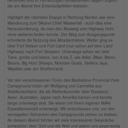
fahrenden und in Tarnanzügen rumlaufenden Jägern zugeht,
die am Abend ihre Entenlockpfeifen testeten.
Highlight der nächsten Etappe in Richtung Norden war eine
Wanderung zum Sikanni Chief Wasserfall - auch dies eine
Herausforderung, da man den Abzweig vom Highway nicht
ohne weiteres finden konnte. Der Weg zum Ausgangspunkt
erforderte die Nutzung des Allradantriebes. Weiter ging es
über Fort Nelson und Fort Liard (nun schon auf dem Liard
Highway) nach Fort Simpson. Unterwegs sahen wir viele
Tiere, große und kleine, von A bis Z, wie Adler, Biber, Bären,
Bisons, Big Horn Sheeps, Mointain Goats, Stellers Jays,
Wapities usw. am Straßenrand.
Vor den verschlossenen Toren des Blackstone Provincial Park
Campground trafen wir Wolfgang und Carmelita aus
Süddeutschland, die als Weltenbummler über Russland,
Asien, Australien, Japan nach Amerika kamen und bereits
lange unterwegs sind. Sie waren mit ihrem eigenen MAN-
Expeditionsmobil unterwegs. Wir entschlossen uns, vor den
verriegelten Schranken des Campgrounds stehen zu bleiben.
An diesem Abend führten wir viele interessante Gespräche,
schwatzten über Gott und die Welt und gaben uns gegenseitig