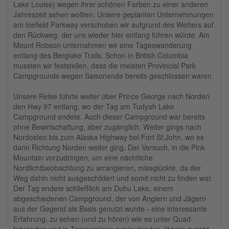
Lake Louise) wegen ihrer schönen Farben zu einer anderen
Jahreszeit sehen wollten. Unsere geplanten Unternehmungen
am Icefield Parkway verschoben wir aufgrund des Wetters auf
den Rückweg, der uns wieder hier entlang führen würde. Am
Mount Robson unternahmen wir eine Tageswanderung
entlang des Berglake Trails. Schon in British Columbia
mussten wir feststellen, dass die meisten Provincial Park
Campgrounds wegen Saisonende bereits geschlossen waren.
Unsere Reise führte weiter über Prince George nach Norden
den Hwy 97 entlang, wo der Tag am Tudyah Lake
Campground endete. Auch dieser Campground war bereits
ohne Bewirtschaftung, aber zugänglich. Weiter gings nach
Nordosten bis zum Alaska Highway bei Fort St.John, wo es
dann Richtung Norden weiter ging. Der Versuch, in die Pink
Mountain vorzudringen, um eine nächtliche
Nordlichtbeobachtung zu arrangieren, missglückte, da der
Weg dahin nicht ausgeschildert und somit nicht zu finden war.
Der Tag endete schließlich am Duhu Lake, einem
abgeschiedenen Campground, der von Anglern und Jägern
aus der Gegend als Basis genutzt wurde - eine interessante
Erfahrung, zu sehen (und zu hören) wie es unter Quad-