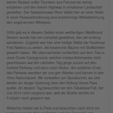
seinen Bussen voller Touristen aus Fernost ein wenig
entziehen und den leeren Highway in erhabener Landschaft
genießen. Der Saskatchewan River bildet hier an einer Stelle
in einer Flussverbreiterung eine kreisförmige Wirbelströmung,
den sogenannten Whirlpool.
2009 gab es in diesem Gebiet einen weitläufigen Waldbrand.
Diesem wurde hier ein Lehrpfad gewidmet, den wir entlang
wanderten. Zugleich war hier eine heilige Stätte der Kootenay
First Nations zu sehen, die bestimmte Bäume mit Stoffstreifen
geweiht haben. Wir übernachteten schließlich auf dem Two-o-
clock Creek Campground, welcher erstaunlicherweise nicht
geschlossen war.Am nächsten Tag gings zurück auf den
Icefield Parkway und dann nach Süden. Am südlchen Ende
des Parkway wandten wir uns gen Westen und kamen in den
Yoho Nationalpark. Wir verweilten am Spiraltunnel, wo sich
wieder ein langer Güterzug über den Kicking Horse Pass
quälte. An diesem Tag besuchten wir den Takakkaw Fall, der
uns 2010 nicht vergönnt war, weil die Straße dorthin im
Frühjahr noch gesperrt war.
Weiterhin hielten wir in Field und besuchten nach 2010 ein