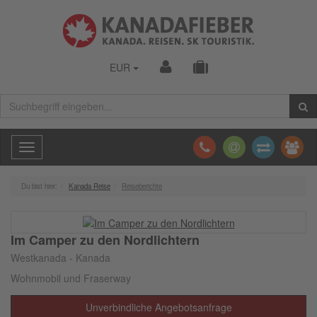
EUR
Toggle
navigation
Du bist hier:
Kanada Reise
Reiseberichte
Im Camper zu den Nordlichtern
Westkanada - Kanada
Wohnmobil und Fraserway
Unverbindliche Angebotsanfrage