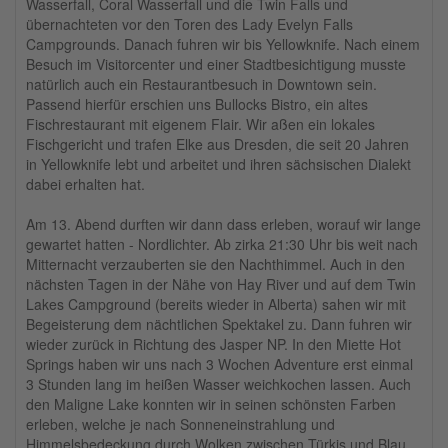
Wasserfall, Coral Wasserfall und die Twin Falls und
übernachteten vor den Toren des Lady Evelyn Falls
Campgrounds. Danach fuhren wir bis Yellowknife. Nach einem
Besuch im Visitorcenter und einer Stadtbesichtigung musste
natürlich auch ein Restaurantbesuch in Downtown sein.
Passend hierfür erschien uns Bullocks Bistro, ein altes
Fischrestaurant mit eigenem Flair. Wir aßen ein lokales
Fischgericht und trafen Elke aus Dresden, die seit 20 Jahren
in Yellowknife lebt und arbeitet und ihren sächsischen Dialekt
dabei erhalten hat.
Am 13. Abend durften wir dann dass erleben, worauf wir lange
gewartet hatten - Nordlichter. Ab zirka 21:30 Uhr bis weit nach
Mitternacht verzauberten sie den Nachthimmel. Auch in den
nächsten Tagen in der Nähe von Hay River und auf dem Twin
Lakes Campground (bereits wieder in Alberta) sahen wir mit
Begeisterung dem nächtlichen Spektakel zu. Dann fuhren wir
wieder zurück in Richtung des Jasper NP. In den Miette Hot
Springs haben wir uns nach 3 Wochen Adventure erst einmal
3 Stunden lang im heißen Wasser weichkochen lassen. Auch
den Maligne Lake konnten wir in seinen schönsten Farben
erleben, welche je nach Sonneneinstrahlung und
Himmelsbedeckung durch Wolken zwischen Türkis und Blau