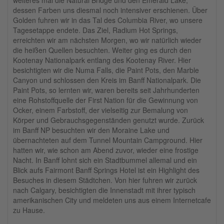
weiteres mal die Natural Bridge und den Emerald Lake,
dessen Farben uns diesmal noch intensiver erschienen. Über
Golden fuhren wir in das Tal des Columbia River, wo unsere
Tagesetappe endete. Das Ziel, Radium Hot Springs,
erreichten wir am nächsten Morgen, wo wir natürlich wieder
die heißen Quellen besuchten. Weiter ging es durch den
Kootenay Nationalpark entlang des Kootenay River. Hier
besichtigten wir die Numa Falls, die Paint Pots, den Marble
Canyon und schlossen den Kreis im Banff Nationalpark. Die
Paint Pots, so lernten wir, waren bereits seit Jahrhunderten
eine Rohstoffquelle der First Nation für die Gewinnung von
Ocker, einem Farbstoff, der vielseitig zur Bemalung von
Körper und Gebrauchsgegenständen genutzt wurde. Zurück
im Banff NP besuchten wir den Moraine Lake und
übernachteten auf dem Tunnel Mountain Campground. Hier
hatten wir, wie schon am Abend zuvor, wieder eine frostige
Nacht. In Banff lohnt sich ein Stadtbummel allemal und ein
Blick aufs Fairmont Banff Springs Hotel ist ein Highlight des
Besuches in diesem Städtchen. Von hier fuhren wir zurück
nach Calgary, besichtigten die Innenstadt mit ihrer typisch
amerikanischen City und meldeten uns aus einem Internetcafe
zu Hause.