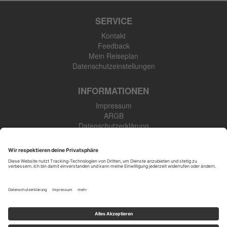
SERVICE
Kontakt
Feedback
Mein Reiseplan
Datenschutzeinstellungen
INFORMATIONEN
Impressum
ARGB
Datenschutzerklärung
Newsletter
SK Touristik GmbH
48308 Senden-Bösensell
Tel: +49 (0) 2536 345 910
Öffnungszeiten
: Mo.-Fr. 09:00-17:00