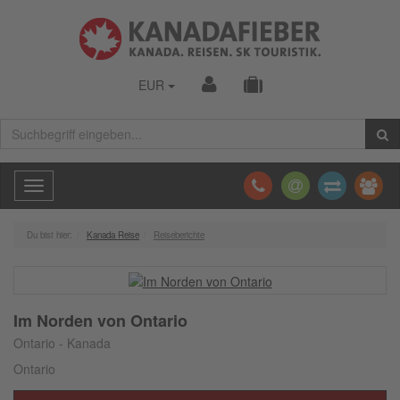
EUR
Toggle
navigation
Du bist hier:
Kanada Reise
Reiseberichte
Im Norden von Ontario
Ontario - Kanada
Ontario