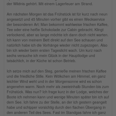
der Wildnis gehört. Mit einem Lagerfeuer am Strand.
Am nächsten Morgen ist das Frühstück ist für kurz nach neun
angesetzt und 45 Minuten vorher gibt es einen Weckservice
der besonderen Art: Man bekommt wahlweise frischen Kaffee,
Tee oder eine heiße Schokolade zur Cabin gebracht. Klingt
verlockend, aber so lange möchte ich dann doch nicht warten.
Ich kann von meinem Bett direkt auf den See schauen und
natürlich habe ich die Vorhänge wieder nicht zugezogen. Also
bin ich wieder beim ersten Tageslicht wach. Um kurz nach
sechs versuche ich mein Glück in der Hauptlodge und
tatsächlich, in der Küche ist schon Betrieb.
Ich setze mich auf den Steg, genieße meinen frischen Kaffee
und die friedliche Stille. Kein Wölkchen am Himmel, ein ganz
leichter Wind weht und in der Morgensonne wird es schon
angenehm warm. Noch mehr als zweieinhalb Stunden bis zum
Frühstück. Was nun? Ich frage kurz in der Lodge, welches der
Boote ich nehmen kann und wenige Minuten später bin ich auf
dem See. Ich fahre zu der Stelle, an der ich gestern geangelt
habe und schipper vorsichtig durch den flachen Übergang in
den anderen Teil des Sees. Fast im Standgas fahre ich ganz