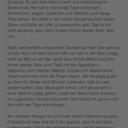
fjordartig. Es gibt viele kleine Inseln und verschlungene
Seitenarme. Hier kann man einige Tage verbringen.
Schwimmen, angeln, faulenzen und vielleicht auch einige
Tiere sehen. Vor allem in den frühen Morgenstunden sollen
Bären und Elche am Ufer zu beobachten sein. Das ist mir
nicht vergönnt, aber dafür kreisen immer wieder Adler über
uns.
Nach zwei herrlich entspannten Stunden auf dem See geht es
zurück. Kurz vor dem Dinner trifft man sich in der Main Lodge,
trinkt ein Bier an der Bar, spielt eine Runde Billard und geht
immer wieder rüber zum Tisch mit den Appetizern –
Häppchen vom frischen Walleye (Zander) im Speckmantel.
Davon kann man nicht die Finger lassen. Als Hauptgang gibt
es dann ein Steak nach Wunsch zubereitet. Gab es zwar
gestern schon, aber Steak geht immer. Und wie es sich in
einer Wildnis-Lodge gehört, endet der Abend dann draußen
am Lagerfeuer. Einfach traumhaft. Hier würde ich gerne noch
drei oder vier Tage dranhängen.
Am nächsten Morgen bin ich in der ersten Dämmerung wach.
Frühstück ist zwar erst für 6 Uhr geplant, aber in der Main
Lodge starten schon die Vorbereitungen und ich bekomme