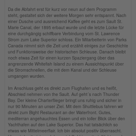
Da die Abfahrt erst für kurz vor neun auf dem Programm
steht, gestaltet sich der weitere Morgen sehr entspannt. Nach
einer Dusche und ausreichend Kaffee geht es zum Sault St.
Marie Canal, der 1895 erbaut wurde und die letzte Lücke für
eine durchgängig schiffbare Verbindung vom St. Lawrence
Strom zum Lake Superior schloss. Ein Mitarbeiterin von Parks
Canada nimmt sich die Zeit und erzählt einiges zur Geschichte
und Funktionsweise der historischen Schleuse. Danach bleibt
noch etwas Zeit für einen kurzen Spaziergang über das
angrenzende Whitefish Island zu einem Aussichtspunkt über
die Stromschnellen, die mit dem Kanal und der Schleuse
umgangen wurden.
Im Anschluss geht es direkt zum Flughafen und es heißt,
Abschied nehmen von the Sault. Auf geht´s nach Thunder
Bay. Der kleine Charterflieger bringt uns ruhig und sicher in
nur 90 Minuten an unser Ziel. Mit dem Shuttlebus fahren wir
direkt zum Bight Restaurant an der Waterfront. Gutes,
mediterran angehauchtes Essen und ein toller Blick über den
Yachthafen auf den Lake Superior. Das hat tatsächlich so
etwas wie Mittelmeerflair. Ich bin absolut positiv überrascht.