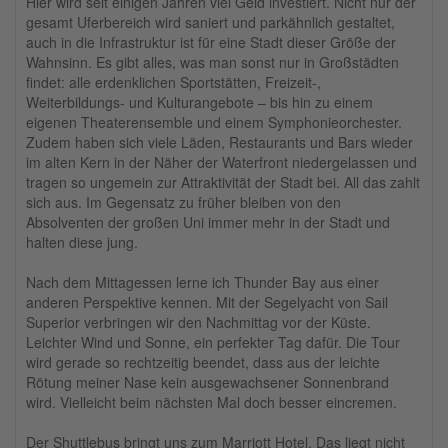
Hier wird seit einigen Jahren viel Geld investiert. Nicht nur der
gesamt Uferbereich wird saniert und parkähnlich gestaltet,
auch in die Infrastruktur ist für eine Stadt dieser Größe der
Wahnsinn. Es gibt alles, was man sonst nur in Großstädten
findet: alle erdenklichen Sportstätten, Freizeit-,
Weiterbildungs- und Kulturangebote – bis hin zu einem
eigenen Theaterensemble und einem Symphonieorchester.
Zudem haben sich viele Läden, Restaurants und Bars wieder
im alten Kern in der Näher der Waterfront niedergelassen und
tragen so ungemein zur Attraktivität der Stadt bei. All das zahlt
sich aus. Im Gegensatz zu früher bleiben von den
Absolventen der großen Uni immer mehr in der Stadt und
halten diese jung.
Nach dem Mittagessen lerne ich Thunder Bay aus einer
anderen Perspektive kennen. Mit der Segelyacht von Sail
Superior verbringen wir den Nachmittag vor der Küste.
Leichter Wind und Sonne, ein perfekter Tag dafür. Die Tour
wird gerade so rechtzeitig beendet, dass aus der leichte
Rötung meiner Nase kein ausgewachsener Sonnenbrand
wird. Vielleicht beim nächsten Mal doch besser eincremen.
Der Shuttlebus bringt uns zum Marriott Hotel. Das liegt nicht