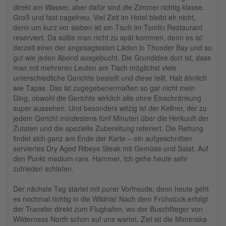
direkt am Wasser, aber dafür sind die Zimmer richtig klasse.
Groß und fast nagelneu. Viel Zeit im Hotel bleibt eh nicht,
denn um kurz vor sieben ist ein Tisch im Tomlin Restaurant
reserviert. Da sollte man nicht zu spät kommen, denn es ist
derzeit einer der angesagtesten Läden in Thunder Bay und so
gut wie jeden Abend ausgebucht. Die Grundidee dort ist, dass
man mit mehreren Leuten am Tisch möglichst viele
unterschiedliche Gerichte bestellt und diese teilt. Halt ähnlich
wie Tapas. Das ist zugegebenermaßen so gar nicht mein
Ding, obwohl die Gerichte wirklich alle ohne Einschränkung
super aussehen. Und besonders witzig ist der Kellner, der zu
jedem Gericht mindestens fünf Minuten über die Herkunft der
Zutaten und die spezielle Zubereitung referiert. Die Rettung
findet sich ganz am Ende der Karte – ein aufgeschnitten
serviertes Dry Aged Ribeye Steak mit Gemüse und Salat. Auf
den Punkt medium rare. Hammer. Ich gehe heute sehr
zufrieden schlafen.
Der nächste Tag startet mit purer Vorfreude, denn heute geht
es nochmal richtig in die Wildnis! Nach dem Frühstück erfolgt
der Transfer direkt zum Flughafen, wo der Buschflieger von
Wilderness North schon auf uns wartet. Ziel ist die Miminiska