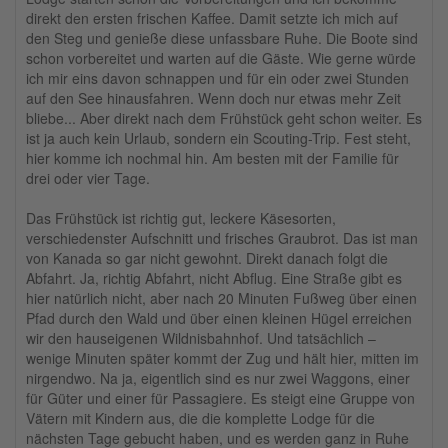
direkt den ersten frischen Kaffee. Damit setzte ich mich auf
den Steg und genieße diese unfassbare Ruhe. Die Boote sind
schon vorbereitet und warten auf die Gäste. Wie gerne würde
ich mir eins davon schnappen und für ein oder zwei Stunden
auf den See hinausfahren. Wenn doch nur etwas mehr Zeit
bliebe... Aber direkt nach dem Frühstück geht schon weiter. Es
ist ja auch kein Urlaub, sondern ein Scouting-Trip. Fest steht,
hier komme ich nochmal hin. Am besten mit der Familie für
drei oder vier Tage.
Das Frühstück ist richtig gut, leckere Käsesorten,
verschiedenster Aufschnitt und frisches Graubrot. Das ist man
von Kanada so gar nicht gewohnt. Direkt danach folgt die
Abfahrt. Ja, richtig Abfahrt, nicht Abflug. Eine Straße gibt es
hier natürlich nicht, aber nach 20 Minuten Fußweg über einen
Pfad durch den Wald und über einen kleinen Hügel erreichen
wir den hauseigenen Wildnisbahnhof. Und tatsächlich –
wenige Minuten später kommt der Zug und hält hier, mitten im
nirgendwo. Na ja, eigentlich sind es nur zwei Waggons, einer
für Güter und einer für Passagiere. Es steigt eine Gruppe von
Vätern mit Kindern aus, die die komplette Lodge für die
nächsten Tage gebucht haben, und es werden ganz in Ruhe