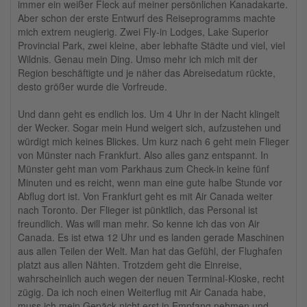
immer ein weißer Fleck auf meiner persönlichen Kanadakarte.
Aber schon der erste Entwurf des Reiseprogramms machte
mich extrem neugierig. Zwei Fly-in Lodges, Lake Superior
Provincial Park, zwei kleine, aber lebhafte Städte und viel, viel
Wildnis. Genau mein Ding. Umso mehr ich mich mit der
Region beschäftigte und je näher das Abreisedatum rückte,
desto größer wurde die Vorfreude.
Und dann geht es endlich los. Um 4 Uhr in der Nacht klingelt
der Wecker. Sogar mein Hund weigert sich, aufzustehen und
würdigt mich keines Blickes. Um kurz nach 6 geht mein Flieger
von Münster nach Frankfurt. Also alles ganz entspannt. In
Münster geht man vom Parkhaus zum Check-in keine fünf
Minuten und es reicht, wenn man eine gute halbe Stunde vor
Abflug dort ist. Von Frankfurt geht es mit Air Canada weiter
nach Toronto. Der Flieger ist pünktlich, das Personal ist
freundlich. Was will man mehr. So kenne ich das von Air
Canada. Es ist etwa 12 Uhr und es landen gerade Maschinen
aus allen Teilen der Welt. Man hat das Gefühl, der Flughafen
platzt aus allen Nähten. Trotzdem geht die Einreise,
wahrscheinlich auch wegen der neuen Terminal-Kioske, recht
zügig. Da ich noch einen Weiterflug mit Air Canada habe,
muss ich mein Gepäck nicht erst in Empfang nehmen und