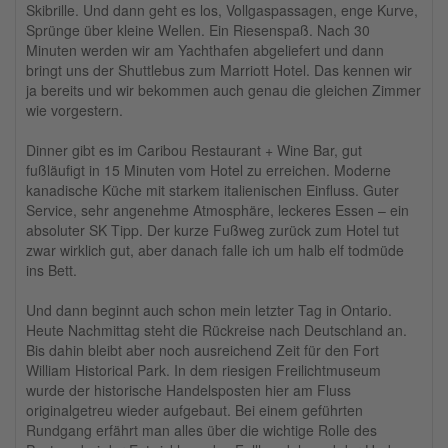
Skibrille. Und dann geht es los, Vollgaspassagen, enge Kurve,
Sprünge über kleine Wellen. Ein Riesenspaß. Nach 30
Minuten werden wir am Yachthafen abgeliefert und dann
bringt uns der Shuttlebus zum Marriott Hotel. Das kennen wir
ja bereits und wir bekommen auch genau die gleichen Zimmer
wie vorgestern.
Dinner gibt es im Caribou Restaurant + Wine Bar, gut
fußläufigt in 15 Minuten vom Hotel zu erreichen. Moderne
kanadische Küche mit starkem italienischen Einfluss. Guter
Service, sehr angenehme Atmosphäre, leckeres Essen – ein
absoluter SK Tipp. Der kurze Fußweg zurück zum Hotel tut
zwar wirklich gut, aber danach falle ich um halb elf todmüde
ins Bett.
Und dann beginnt auch schon mein letzter Tag in Ontario.
Heute Nachmittag steht die Rückreise nach Deutschland an.
Bis dahin bleibt aber noch ausreichend Zeit für den Fort
William Historical Park. In dem riesigen Freilichtmuseum
wurde der historische Handelsposten hier am Fluss
originalgetreu wieder aufgebaut. Bei einem geführten
Rundgang erfährt man alles über die wichtige Rolle des