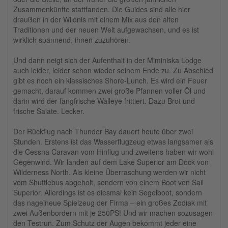
Zusammenkünfte stattfanden. Die Guides sind alle hier
draußen in der Wildnis mit einem Mix aus den alten
Traditionen und der neuen Welt aufgewachsen, und es ist
wirklich spannend, ihnen zuzuhören.
Und dann neigt sich der Aufenthalt in der Miminiska Lodge
auch leider, leider schon wieder seinem Ende zu. Zu Abschied
gibt es noch ein klassisches Shore-Lunch. Es wird ein Feuer
gemacht, darauf kommen zwei große Pfannen voller Öl und
darin wird der fangfrische Walleye frittiert. Dazu Brot und
frische Salate. Lecker.
Der Rückflug nach Thunder Bay dauert heute über zwei
Stunden. Erstens ist das Wasserflugzeug etwas langsamer als
die Cessna Caravan vom Hinflug und zweitens haben wir wohl
Gegenwind. Wir landen auf dem Lake Superior am Dock von
Wilderness North. Als kleine Überraschung werden wir nicht
vom Shuttlebus abgeholt, sondern von einem Boot von Sail
Superior. Allerdings ist es diesmal kein Segelboot, sondern
das nagelneue Spielzeug der Firma – ein großes Zodiak mit
zwei Außenbordern mit je 250PS! Und wir machen sozusagen
den Testrun. Zum Schutz der Augen bekommt jeder eine