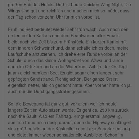
großen Pub des Hotels. Dort ist heute Chicken Wing Night. Die
Wings sind gut und reichlich und machen mich so müde, dass
der Tag schon vor zehn Uhr für mich vorbei ist.
Früh ins Bett bedeutet wieder sehr früh wach. Auch nach den
ersten beiden Kaffees und dem Beantworten aller Emails
bleibt noch viel Zeit bis zum Frühstück. Ein kurzer Kampf mit
dem inneren Schweinehund, dann schaffe ich es doch, meine
Laufschuhe anzuziehen. Ich drehe eine Runde vorbei an der
Schule, durch das kleine Wohngebiet von Wawa und lande
dann im Ortskern und an der Waterfront. Ach ja, der Ort liegt
ja am gleichnamigen See. Es gibt sogar einen langen, sehr
gepflegten Sandstrand. Richtig schön. Der ganze Ort ist
eigentlich netter, als ich gedacht hatte. Aber vorher hatte ich ja
auch nur die Durchgangsstraße gesehen.
So, die Bewegung tat ganz gut, vor allem weil ich heute
längere Zeit im Auto sitzen werde. Es geht ca. 250 km zurück
nach the Sault. Also ein Fahrtag. Klingt erstmal langweilig,
aber ich freue mich riesig darauf, denn der Highway schlängelt
sich größtenteils an der Küstenlinie des Lake Superior entlang
und bietet immer wieder sensationelle Ausblicke. Schon im