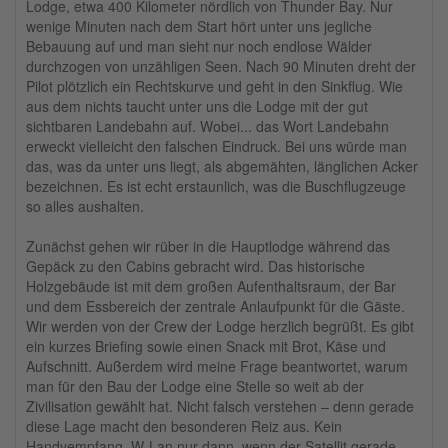
Lodge, etwa 400 Kilometer nördlich von Thunder Bay. Nur
wenige Minuten nach dem Start hört unter uns jegliche
Bebauung auf und man sieht nur noch endlose Wälder
durchzogen von unzähligen Seen. Nach 90 Minuten dreht der
Pilot plötzlich ein Rechtskurve und geht in den Sinkflug. Wie
aus dem nichts taucht unter uns die Lodge mit der gut
sichtbaren Landebahn auf. Wobei... das Wort Landebahn
erweckt vielleicht den falschen Eindruck. Bei uns würde man
das, was da unter uns liegt, als abgemähten, länglichen Acker
bezeichnen. Es ist echt erstaunlich, was die Buschflugzeuge
so alles aushalten.
Zunächst gehen wir rüber in die Hauptlodge während das
Gepäck zu den Cabins gebracht wird. Das historische
Holzgebäude ist mit dem großen Aufenthaltsraum, der Bar
und dem Essbereich der zentrale Anlaufpunkt für die Gäste.
Wir werden von der Crew der Lodge herzlich begrüßt. Es gibt
ein kurzes Briefing sowie einen Snack mit Brot, Käse und
Aufschnitt. Außerdem wird meine Frage beantwortet, warum
man für den Bau der Lodge eine Stelle so weit ab der
Zivilisation gewählt hat. Nicht falsch verstehen – denn gerade
diese Lage macht den besonderen Reiz aus. Kein
Handyempfang, W-Lan nur dann, wenn der Satellit gerade