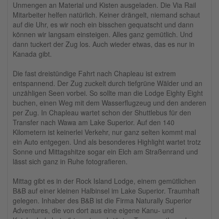
Unmengen an Material und Kisten ausgeladen. Die Via Rail
Mitarbeiter helfen natürlich. Keiner drängelt, niemand schaut
auf die Uhr, es wir noch ein bisschen gequatscht und dann
können wir langsam einsteigen. Alles ganz gemütlich. Und
dann tuckert der Zug los. Auch wieder etwas, das es nur in
Kanada gibt.
Die fast dreistündige Fahrt nach Chapleau ist extrem
entspannend. Der Zug zuckelt durch tiefgrüne Wälder und an
unzähligen Seen vorbei. So sollte man die Lodge Eighty Eight
buchen, einen Weg mit dem Wasserflugzeug und den anderen
per Zug. In Chapleau wartet schon der Shuttlebus für den
Transfer nach Wawa am Lake Superior. Auf den 140
Kilometern ist keinerlei Verkehr, nur ganz selten kommt mal
ein Auto entgegen. Und als besonderes Highlight wartet trotz
Sonne und Mittagshitze sogar ein Elch am Straßenrand und
lässt sich ganz in Ruhe fotografieren.
Mittag gibt es in der Rock Island Lodge, einem gemütlichen
B&B auf einer kleinen Halbinsel im Lake Superior. Traumhaft
gelegen. Inhaber des B&B ist die Firma Naturally Superior
Adventures, die von dort aus eine eigene Kanu- und