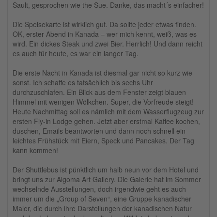
Sault, gesprochen wie the Sue. Danke, das macht´s einfacher!
Die Speisekarte ist wirklich gut. Da sollte jeder etwas finden.
OK, erster Abend in Kanada – wer mich kennt, weiß, was es
wird. Ein dickes Steak und zwei Bier. Herrlich! Und dann reicht
es auch für heute, es war ein langer Tag.
Die erste Nacht in Kanada ist diesmal gar nicht so kurz wie
sonst. Ich schaffe es tatsächlich bis sechs Uhr
durchzuschlafen. Ein Blick aus dem Fenster zeigt blauen
Himmel mit wenigen Wölkchen. Super, die Vorfreude steigt!
Heute Nachmittag soll es nämlich mit dem Wasserflugzeug zur
ersten Fly-in Lodge gehen. Jetzt aber erstmal Kaffee kochen,
duschen, Emails beantworten und dann noch schnell ein
leichtes Frühstück mit Eiern, Speck und Pancakes. Der Tag
kann kommen!
Der Shuttlebus ist pünktlich um halb neun vor dem Hotel und
bringt uns zur Algoma Art Gallery. Die Galerie hat im Sommer
wechselnde Ausstellungen, doch irgendwie geht es auch
immer um die „Group of Seven“, eine Gruppe kanadischer
Maler, die durch ihre Darstellungen der kanadischen Natur