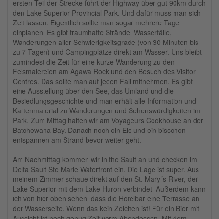
ersten Teil der Strecke führt der Highway über gut 90km durch
den Lake Superior Provincial Park. Und dafür muss man sich
Zeit lassen. Eigentlich sollte man sogar mehrere Tage
einplanen. Es gibt traumhafte Strände, Wasserfälle,
Wanderungen aller Schwierigkeitsgrade (von 30 Minuten bis
zu 7 Tagen) und Campingplätze direkt am Wasser. Uns bleibt
zumindest die Zeit für eine kurze Wanderung zu den
Felsmalereien am Agawa Rock und den Besuch des Visitor
Centres. Das sollte man auf jeden Fall mitnehmen. Es gibt
eine Ausstellung über den See, das Umland und die
Besiedlungsgeschichte und man erhält alle Information und
Kartenmaterial zu Wanderungen und Sehenswürdigkeiten im
Park. Zum Mittag halten wir am Voyageurs Cookhouse an der
Batchewana Bay. Danach noch ein Eis und ein bisschen
entspannen am Strand bevor weiter geht.
Am Nachmittag kommen wir in the Sault an und checken im
Delta Sault Ste Marie Waterfront ein. Die Lage ist super. Aus
meinem Zimmer schaue direkt auf den St. Mary´s River, der
Lake Superior mit dem Lake Huron verbindet. Außerdem kann
ich von hier oben sehen, dass die Hotelbar eine Terrasse an
der Wasserseite. Wenn das kein Zeichen ist! Für ein Bier mit
Aussicht ist noch genug Zeit vorm Abendessen. Mit dem