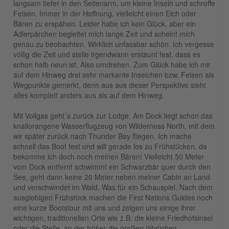
langsam tiefer in den Seitenarm, um kleine Inseln und schroffe
Felsen. Immer in der Hoffnung, vielleicht einen Elch oder
Bären zu erspähen. Leider habe ich kein Glück, aber ein
Adlerpärchen begleitet mich lange Zeit und scheint mich
genau zu beobachten. Wirklich unfassbar schön. Ich vergesse
völlig die Zeit und stelle irgendwann erstaunt fest, dass es
schon halb neun ist. Also umdrehen. Zum Glück habe ich mir
auf dem Hinweg drei sehr markante Inselchen bzw. Felsen als
Wegpunkte gemerkt, denn aus aus dieser Perspektive sieht
alles komplett anders aus als auf dem Hinweg.
Mit Vollgas geht´s zurück zur Lodge. Am Dock liegt schon das
knallorangene Wasserflugzeug von Wilderness North, mit dem
wir später zurück nach Thunder Bay fliegen. Ich mache
schnell das Boot fest und will gerade los zu Frühstücken, da
bekomme ich doch noch meinen Bären! Vielleicht 50 Meter
vom Dock entfernt schwimmt ein Schwarzbär quer durch den
See, geht dann keine 20 Meter neben meiner Cabin an Land
und verschwindet im Wald. Was für ein Schauspiel. Nach dem
ausgiebigen Frühstück machen die First Nations Guides noch
eine kurze Bootstour mit uns und zeigen uns einige ihrer
wichtigen, traditionellen Orte wie z.B. die kleine Friedhofsinsel
oder die Stelle, an der früher die großen jährlichen