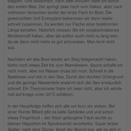
klappen. Und tatsächlich, nach zwei Minuten habe ich schon
den ersten Biss. Der springt zwar noch vom Haken, aber nach
mehreren Versuchen landet der erste Fisch im Boot. Die
gewünschten fünf Exemplare bekommen wir dann relativ
schnell zusammen. Es werden nur Fische einer bestimmten
Länge behalten. Natürlich müssen Sie ein vorgeschriebenes
Mindestmaß haben, aber sie sollten auch nicht zu lang sein,
da sie dann nicht mehr so gut schmecken. Man lernt nicht
aus.
Nachdem wir das Boot wieder am Steg festgemacht haben,
bleibt noch etwas Zeit bis zum Abendessen. Sauna schaffe ich
nicht mehr, aber ins Wasser muss ich noch. Schnell in die
Badehose und rein in den See. Durch den dunklen Untergrund
und die geringe Wassertiefe erwärmt sich der See erstaunlich
schnell. Ein Thermometer habe ich zwar nicht, aber ich würde
mal auf knapp unter 20°C schätzen.
In der Hauptlodge treffen sich alle um kurz vor sieben. Bei
einer Runde Billard gibt es kalte Getränke und und schon
etwas Fingerfood – der frisch gefangene Fisch wurde zu
kleinen Häppchen im Speckmantel verarbeitet. Super lecker.
Später, nach dem Dinner, klingt der Abend aus, wie es sich in