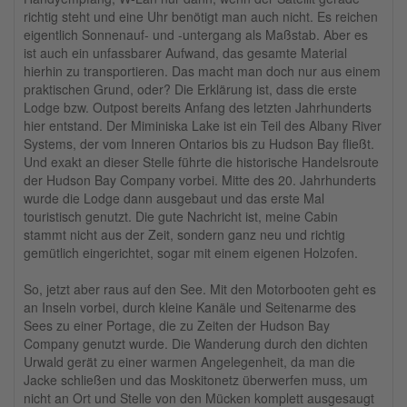
richtig steht und eine Uhr benötigt man auch nicht. Es reichen
eigentlich Sonnenauf- und -untergang als Maßstab. Aber es
ist auch ein unfassbarer Aufwand, das gesamte Material
hierhin zu transportieren. Das macht man doch nur aus einem
praktischen Grund, oder? Die Erklärung ist, dass die erste
Lodge bzw. Outpost bereits Anfang des letzten Jahrhunderts
hier entstand. Der Miminiska Lake ist ein Teil des Albany River
Systems, der vom Inneren Ontarios bis zu Hudson Bay fließt.
Und exakt an dieser Stelle führte die historische Handelsroute
der Hudson Bay Company vorbei. Mitte des 20. Jahrhunderts
wurde die Lodge dann ausgebaut und das erste Mal
touristisch genutzt. Die gute Nachricht ist, meine Cabin
stammt nicht aus der Zeit, sondern ganz neu und richtig
gemütlich eingerichtet, sogar mit einem eigenen Holzofen.
So, jetzt aber raus auf den See. Mit den Motorbooten geht es
an Inseln vorbei, durch kleine Kanäle und Seitenarme des
Sees zu einer Portage, die zu Zeiten der Hudson Bay
Company genutzt wurde. Die Wanderung durch den dichten
Urwald gerät zu einer warmen Angelegenheit, da man die
Jacke schließen und das Moskitonetz überwerfen muss, um
nicht an Ort und Stelle von den Mücken komplett ausgesaugt