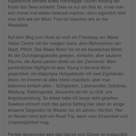
Kajakschule betreibt sowie mehrtägige Touren entlang der
Küste des Sees anbietet. Dass es nur ein See ist, muss man
sich immer mal wieder bewusst machen, denn eigentlich fühlt
man sich wie am Meer. Fast ein bisschen wie an der
Westküste.
Auf dem Weg zum Hotel ist noch ein Fotostopp am Wawa
Visitor Centre mit der riesigen Gans, dem Wahrzeichen der
Stadt, Pflicht. Das Wawa Motor Inn ist ein klassisches Motel.
An der Durchgangsstraße gelegen, einfache, aber saubere
Räume, die Autos parken direkt vor der Zimmertür. Mein
persönliches Highlight ist aber Young´s General Store
gegenüber, ein klappriges Holzgebäude mit zwei Zapfsäulen
davor. Im Inneren ist alles relativ chaotisch, aber man
bekommt einfach alles – Süßigkeiten, Lebensmittel, Getränke,
Kleidung, Elektrogeräte, Souvenirs bis hin zu Grill- uns
Angelausrüstung. So etwas habe ich lange nicht gesehen.
Sowieso erinnert mich das ganze Setting hier oben an einige
einsame Gegenden im Westen vor 20 Jahren. Herrlich. Hier
im Norden lohnt sich ein Road Trip, wenn man Einsamkeit und
Ursprünglichkeit mag.
Perfekt abgerundet wird das Ganze vom Dinner im erstaunlich