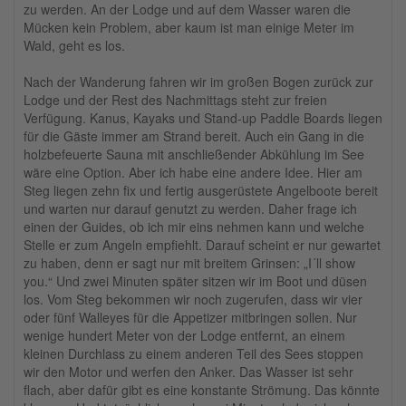
zu werden. An der Lodge und auf dem Wasser waren die
Mücken kein Problem, aber kaum ist man einige Meter im
Wald, geht es los.
Nach der Wanderung fahren wir im großen Bogen zurück zur
Lodge und der Rest des Nachmittags steht zur freien
Verfügung. Kanus, Kayaks und Stand-up Paddle Boards liegen
für die Gäste immer am Strand bereit. Auch ein Gang in die
holzbefeuerte Sauna mit anschließender Abkühlung im See
wäre eine Option. Aber ich habe eine andere Idee. Hier am
Steg liegen zehn fix und fertig ausgerüstete Angelboote bereit
und warten nur darauf genutzt zu werden. Daher frage ich
einen der Guides, ob ich mir eins nehmen kann und welche
Stelle er zum Angeln empfiehlt. Darauf scheint er nur gewartet
zu haben, denn er sagt nur mit breitem Grinsen: „I´ll show
you.“ Und zwei Minuten später sitzen wir im Boot und düsen
los. Vom Steg bekommen wir noch zugerufen, dass wir vier
oder fünf Walleyes für die Appetizer mitbringen sollen. Nur
wenige hundert Meter von der Lodge entfernt, an einem
kleinen Durchlass zu einem anderen Teil des Sees stoppen
wir den Motor und werfen den Anker. Das Wasser ist sehr
flach, aber dafür gibt es eine konstante Strömung. Das könnte