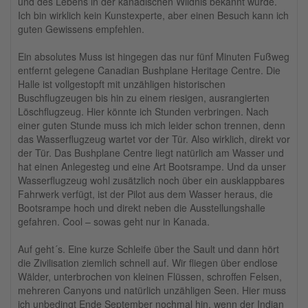
und des Lebens in der kanadischen Wildnis bekannt wurde.
Ich bin wirklich kein Kunstexperte, aber einen Besuch kann ich
guten Gewissens empfehlen.
Ein absolutes Muss ist hingegen das nur fünf Minuten Fußweg
entfernt gelegene Canadian Bushplane Heritage Centre. Die
Halle ist vollgestopft mit unzähligen historischen
Buschflugzeugen bis hin zu einem riesigen, ausrangierten
Löschflugzeug. Hier könnte ich Stunden verbringen. Nach
einer guten Stunde muss ich mich leider schon trennen, denn
das Wasserflugzeug wartet vor der Tür. Also wirklich, direkt vor
der Tür. Das Bushplane Centre liegt natürlich am Wasser und
hat einen Anlegesteg und eine Art Bootsrampe. Und da unser
Wasserflugzeug wohl zusätzlich noch über ein ausklappbares
Fahrwerk verfügt, ist der Pilot aus dem Wasser heraus, die
Bootsrampe hoch und direkt neben die Ausstellungshalle
gefahren. Cool – sowas geht nur in Kanada.
Auf geht´s. Eine kurze Schleife über the Sault und dann hört
die Zivilisation ziemlich schnell auf. Wir fliegen über endlose
Wälder, unterbrochen von kleinen Flüssen, schroffen Felsen,
mehreren Canyons und natürlich unzähligen Seen. Hier muss
ich unbedingt Ende September nochmal hin, wenn der Indian