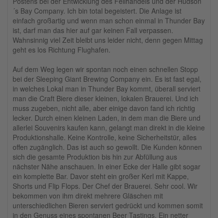
Postens bei der Entwicklung des Fellhandels und der Hudson
´s Bay Company. Ich bin total begeistert. Die Anlage ist
einfach großartig und wenn man schon einmal in Thunder Bay
ist, darf man das hier auf gar keinen Fall verpassen.
Wahnsinnig viel Zeit bleibt uns leider nicht, denn gegen Mittag
geht es los Richtung Flughafen.
Auf dem Weg legen wir spontan noch einen schnellen Stopp
bei der Sleeping Giant Brewing Company ein. Es ist fast egal,
in welches Lokal man in Thunder Bay kommt, überall serviert
man die Craft Biere dieser kleinen, lokalen Brauerei. Und ich
muss zugeben, nicht alle, aber einige davon fand ich richtig
lecker. Durch einen kleinen Laden, in dem man die Biere und
allerlei Souvenirs kaufen kann, gelangt man direkt in die kleine
Produktionshalle. Keine Kontrolle, keine Sicherheitstür, alles
offen zugänglich. Das ist auch so gewollt. Die Kunden können
sich die gesamte Produktion bis hin zur Abfüllung aus
nächster Nähe anschauen. In einer Ecke der Halle gibt sogar
ein komplette Bar. Davor steht ein großer Kerl mit Kappe,
Shorts und Flip Flops. Der Chef der Brauerei. Sehr cool. Wir
bekommen von ihm direkt mehrere Gläschen mit
unterschiedlichen Bieren serviert gedrückt und kommen somit
in den Genuss eines spontanen Beer Tastings. Ein netter