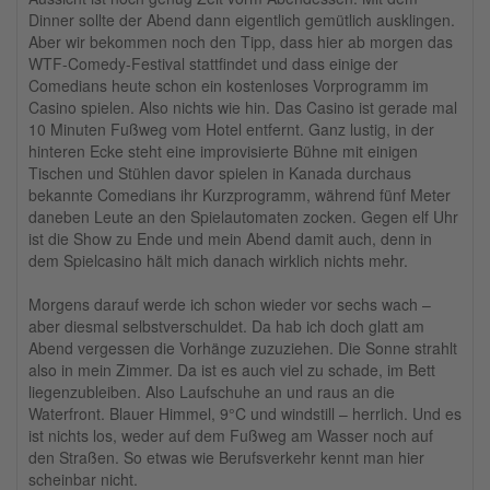
Dinner sollte der Abend dann eigentlich gemütlich ausklingen.
Aber wir bekommen noch den Tipp, dass hier ab morgen das
WTF-Comedy-Festival stattfindet und dass einige der
Comedians heute schon ein kostenloses Vorprogramm im
Casino spielen. Also nichts wie hin. Das Casino ist gerade mal
10 Minuten Fußweg vom Hotel entfernt. Ganz lustig, in der
hinteren Ecke steht eine improvisierte Bühne mit einigen
Tischen und Stühlen davor spielen in Kanada durchaus
bekannte Comedians ihr Kurzprogramm, während fünf Meter
daneben Leute an den Spielautomaten zocken. Gegen elf Uhr
ist die Show zu Ende und mein Abend damit auch, denn in
dem Spielcasino hält mich danach wirklich nichts mehr.
Morgens darauf werde ich schon wieder vor sechs wach –
aber diesmal selbstverschuldet. Da hab ich doch glatt am
Abend vergessen die Vorhänge zuzuziehen. Die Sonne strahlt
also in mein Zimmer. Da ist es auch viel zu schade, im Bett
liegenzubleiben. Also Laufschuhe an und raus an die
Waterfront. Blauer Himmel, 9°C und windstill – herrlich. Und es
ist nichts los, weder auf dem Fußweg am Wasser noch auf
den Straßen. So etwas wie Berufsverkehr kennt man hier
scheinbar nicht.