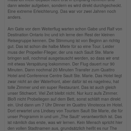
dann wieder aufgeben, sondern es wird direkt durchgecheckt.
Eine extreme Erleichterung. Das war vor zwei Jahren noch
anders.
Am Gate vor dem Weiterflug warten schon Gabe und Ralf von
Destination Ontario Inc und ich lerne den Rest der kleinen
Reisegruppe kennen. Die Stimmung ist von Beginn an richtig
gut. Das ist schon die halbe Miete für so eine Tour. Leider
muss der Propeller-Flieger, der uns nach Sault Ste. Marie
bringen soll, nochmal ausgetauscht werden, so dass wir erst
mit etwas Verspätung loskommen. Der Flug dauert nur 90
Minuten. Dann nochmal 20 Minuten Transfer zum Quattro
Hotel and Conference Centre Sault Ste. Marie. Das Hotel liegt
zwar nicht an der Waterfront, aber dafür ist es nagelneu, hat
tolle Zimmer und ein super Restaurant. Das ist auch gleich
unser Stichwort. Viel Zeit bleibt nicht. Nur kurz aufs Zimmer.
Bloß nicht Probeliegen auf dem Bett, sonst schläft man direkt
ein. Und dann um 7 Uhr Dinner im Quattro Vinotecca im Hotel.
Dort erwartet uns Lindsey von Tourism Sault Ste Marie, die für
unser Programm in und um „The Sault“ verantwortlich ist. Das
ist nämlich das erste, was wir lernen. Kein Mensch spricht hier
den vollen Stadtnamen aus, grundsätzlich heißt es nur The