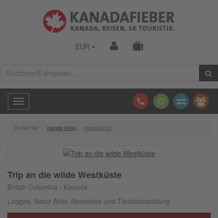
EUR
Toggle
navigation
Du bist hier:
Kanada Reise
Reiseberichte
Trip an die wilde Westküste
British Columbia - Kanada
Lodges, Natur Aktiv, Reiseidee und Tierbeobachtung