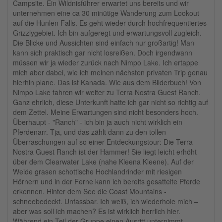
Campsite. Ein Wildnisführer erwartet uns bereits und wir
unternehmen eine ca 30 minütige Wanderung zum Lookout
auf die Hunlen Falls. Es geht wieder durch hochfrequentiertes
Grizzlygebiet. Ich bin aufgeregt und erwartungsvoll zugleich.
Die Blicke und Aussichten sind einfach nur großartig! Man
kann sich praktisch gar nicht losreißen. Doch irgendwann
müssen wir ja wieder zurück nach Nimpo Lake. Ich ertappe
mich aber dabei, wie ich meinen nächsten privaten Trip genau
hierhin plane. Das ist Kanada. Wie aus dem Bilderbuch! Von
Nimpo Lake fahren wir weiter zu Terra Nostra Guest Ranch.
Ganz ehrlich, diese Unterkunft hatte ich gar nicht so richtig auf
dem Zettel. Meine Erwartungen sind nicht besonders hoch.
Überhaupt - "Ranch" - ich bin ja auch nicht wirklich ein
Pferdenarr. Tja, und das zählt dann zu den tollen
Überraschungen auf so einer Entdeckungstour: Die Terra
Nostra Guest Ranch ist der Hammer! Sie liegt leicht erhöht
über dem Clearwater Lake (nahe Kleena Kleene). Auf der
Weide grasen schottische Hochlandrinder mit riesigen
Hörnern und in der Ferne kann ich bereits gesattelte Pferde
erkennen. Hinter dem See die Coast Mountains -
schneebedeckt. Unfassbar. Ich weiß, ich wiederhole mich –
aber was soll ich machen? Es ist wirklich herrlich hier.
Während ein Teil der Gruppe einen Ausritt unternimmt