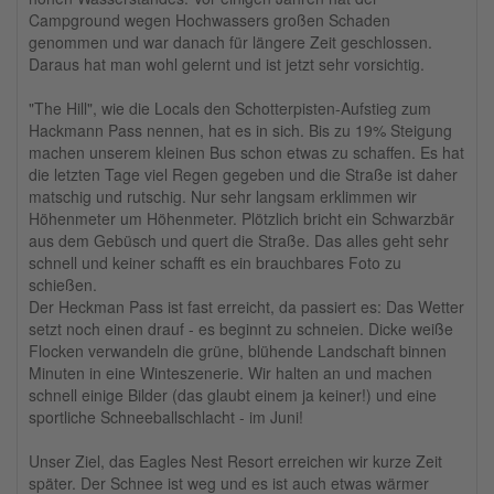
Campground wegen Hochwassers großen Schaden
genommen und war danach für längere Zeit geschlossen.
Daraus hat man wohl gelernt und ist jetzt sehr vorsichtig.
"The Hill", wie die Locals den Schotterpisten-Aufstieg zum
Hackmann Pass nennen, hat es in sich. Bis zu 19% Steigung
machen unserem kleinen Bus schon etwas zu schaffen. Es hat
die letzten Tage viel Regen gegeben und die Straße ist daher
matschig und rutschig. Nur sehr langsam erklimmen wir
Höhenmeter um Höhenmeter. Plötzlich bricht ein Schwarzbär
aus dem Gebüsch und quert die Straße. Das alles geht sehr
schnell und keiner schafft es ein brauchbares Foto zu
schießen.
Der Heckman Pass ist fast erreicht, da passiert es: Das Wetter
setzt noch einen drauf - es beginnt zu schneien. Dicke weiße
Flocken verwandeln die grüne, blühende Landschaft binnen
Minuten in eine Winteszenerie. Wir halten an und machen
schnell einige Bilder (das glaubt einem ja keiner!) und eine
sportliche Schneeballschlacht - im Juni!
Unser Ziel, das Eagles Nest Resort erreichen wir kurze Zeit
später. Der Schnee ist weg und es ist auch etwas wärmer