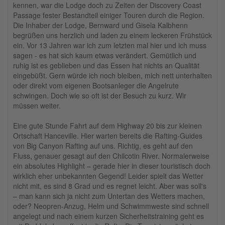
kennen, war die Lodge doch zu Zeiten der Discovery Coast
Passage fester Bestandteil einiger Touren durch die Region.
Die Inhaber der Lodge, Bernward und Gisela Kalbhenn
begrüßen uns herzlich und laden zu einem leckeren Frühstück
ein. Vor 13 Jahren war ich zum letzten mal hier und ich muss
sagen - es hat sich kaum etwas verändert. Gemütlich und
ruhig ist es geblieben und das Essen hat nichts an Qualität
eingebüßt. Gern würde ich noch bleiben, mich nett unterhalten
oder direkt vom eigenen Bootsanleger die Angelrute
schwingen. Doch wie so oft ist der Besuch zu kurz. Wir
müssen weiter.
Eine gute Stunde Fahrt auf dem Highway 20 bis zur kleinen
Ortschaft Hanceville. Hier warten bereits die Rafting-Guides
von Big Canyon Rafting auf uns. Richtig, es geht auf den
Fluss, genauer gesagt auf den Chilcotin River. Normalerweise
ein absolutes Highlight – gerade hier in dieser touristisch doch
wirklich eher unbekannten Gegend! Leider spielt das Wetter
nicht mit, es sind 8 Grad und es regnet leicht. Aber was soll's
– man kann sich ja nicht zum Untertan des Wetters machen,
oder? Neopren-Anzug, Helm und Schwimmweste sind schnell
angelegt und nach einem kurzen Sicherheitstraining geht es