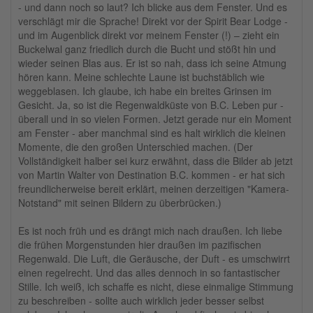
- und dann noch so laut? Ich blicke aus dem Fenster. Und es
verschlägt mir die Sprache! Direkt vor der Spirit Bear Lodge -
und im Augenblick direkt vor meinem Fenster (!) – zieht ein
Buckelwal ganz friedlich durch die Bucht und stößt hin und
wieder seinen Blas aus. Er ist so nah, dass ich seine Atmung
hören kann. Meine schlechte Laune ist buchstäblich wie
weggeblasen. Ich glaube, ich habe ein breites Grinsen im
Gesicht. Ja, so ist die Regenwaldküste von B.C. Leben pur -
überall und in so vielen Formen. Jetzt gerade nur ein Moment
am Fenster - aber manchmal sind es halt wirklich die kleinen
Momente, die den großen Unterschied machen. (Der
Vollständigkeit halber sei kurz erwähnt, dass die Bilder ab jetzt
von Martin Walter von Destination B.C. kommen - er hat sich
freundlicherweise bereit erklärt, meinen derzeitigen "Kamera-
Notstand" mit seinen Bildern zu überbrücken.)
Es ist noch früh und es drängt mich nach draußen. Ich liebe
die frühen Morgenstunden hier draußen im pazifischen
Regenwald. Die Luft, die Geräusche, der Duft - es umschwirrt
einen regelrecht. Und das alles dennoch in so fantastischer
Stille. Ich weiß, ich schaffe es nicht, diese einmalige Stimmung
zu beschreiben - sollte auch wirklich jeder besser selbst