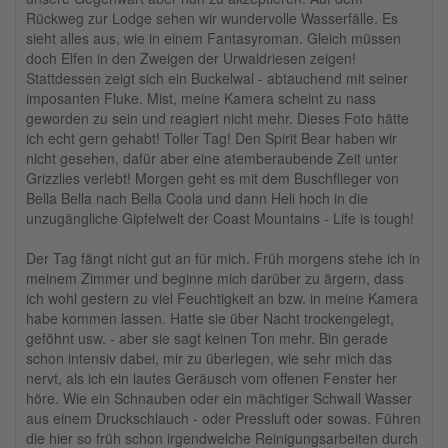
Rückweg zur Lodge sehen wir wundervolle Wasserfälle. Es
sieht alles aus, wie in einem Fantasyroman. Gleich müssen
doch Elfen in den Zweigen der Urwaldriesen zeigen!
Stattdessen zeigt sich ein Buckelwal - abtauchend mit seiner
imposanten Fluke. Mist, meine Kamera scheint zu nass
geworden zu sein und reagiert nicht mehr. Dieses Foto hätte
ich echt gern gehabt! Toller Tag! Den Spirit Bear haben wir
nicht gesehen, dafür aber eine atemberaubende Zeit unter
Grizzlies verlebt! Morgen geht es mit dem Buschflieger von
Bella Bella nach Bella Coola und dann Heli hoch in die
unzugängliche Gipfelwelt der Coast Mountains - Life is tough!
Der Tag fängt nicht gut an für mich. Früh morgens stehe ich in
meinem Zimmer und beginne mich darüber zu ärgern, dass
ich wohl gestern zu viel Feuchtigkeit an bzw. in meine Kamera
habe kommen lassen. Hatte sie über Nacht trockengelegt,
geföhnt usw. - aber sie sagt keinen Ton mehr. Bin gerade
schon intensiv dabei, mir zu überlegen, wie sehr mich das
nervt, als ich ein lautes Geräusch vom offenen Fenster her
höre. Wie ein Schnauben oder ein mächtiger Schwall Wasser
aus einem Druckschlauch - oder Pressluft oder sowas. Führen
die hier so früh schon irgendwelche Reinigungsarbeiten durch