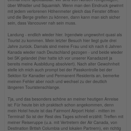
über Whistler und Squamish. Wenn man den Eindruck gewinnt
mit jedem verlorenen Höhenmeter gleich das Fenster öffnen
und die Berge greifen zu können, dann kann man sich sicher
sein, dass Vancouver nah sein muss.
Landung - endlich wieder hier. Irgendwie ungewohnt quasi als
Tourist zu kommen. Mein letzter Besuch hier liegt gute drei
Jahre zurück. Damals sind meine Frau und ich nach 6 Jahren
Kanada wieder nach Deutschland gezogen - und beide wieder
bei SK gelandet (hier hatte ich vor unserer Kanadazeit ja
bereits meine Ausbildung absolviert). Nach alter Gewohnheit
stelle ich mich auch prompt bei der Passkontrolle bei der
Sektion für Kanadier und Permanent Residents an, bemerke
meinen Fehler aber noch und wechsel zu der deutlich
längeren Touristenschlange.
Tja, und das besonders schöne an meiner heutigen Anreise
ist: Für heute bin ich praktisch schon angekommen, denn
mein Hotel heute ist das Fairmont Airport Hotel - mitten im
Terminal! So ist der Rest des Tages schnell erzählt: Treffen mit
meiner Reiseruppe (u.a. mit Vertretern der Air Canada, von
Destination British Columbia und lokalen Partnern), ein richtig