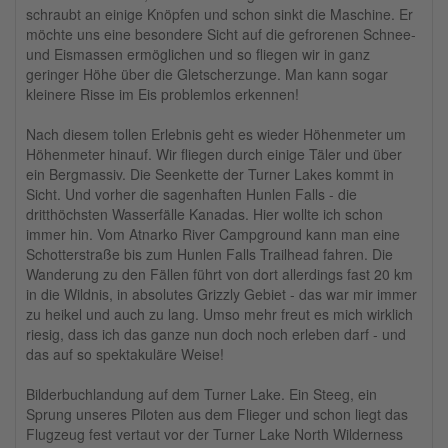
schraubt an einige Knöpfen und schon sinkt die Maschine. Er
möchte uns eine besondere Sicht auf die gefrorenen Schnee-
und Eismassen ermöglichen und so fliegen wir in ganz
geringer Höhe über die Gletscherzunge. Man kann sogar
kleinere Risse im Eis problemlos erkennen!
Nach diesem tollen Erlebnis geht es wieder Höhenmeter um
Höhenmeter hinauf. Wir fliegen durch einige Täler und über
ein Bergmassiv. Die Seenkette der Turner Lakes kommt in
Sicht. Und vorher die sagenhaften Hunlen Falls - die
dritthöchsten Wasserfälle Kanadas. Hier wollte ich schon
immer hin. Vom Atnarko River Campground kann man eine
Schotterstraße bis zum Hunlen Falls Trailhead fahren. Die
Wanderung zu den Fällen führt von dort allerdings fast 20 km
in die Wildnis, in absolutes Grizzly Gebiet - das war mir immer
zu heikel und auch zu lang. Umso mehr freut es mich wirklich
riesig, dass ich das ganze nun doch noch erleben darf - und
das auf so spektakuläre Weise!
Bilderbuchlandung auf dem Turner Lake. Ein Steeg, ein
Sprung unseres Piloten aus dem Flieger und schon liegt das
Flugzeug fest vertaut vor der Turner Lake North Wilderness