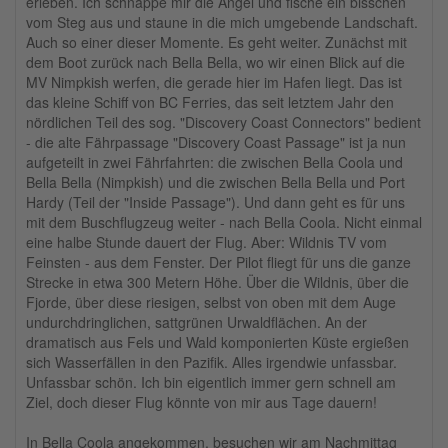
erleben. Ich schnappe mir die Angel und fische ein bisschen
vom Steg aus und staune in die mich umgebende Landschaft.
Auch so einer dieser Momente. Es geht weiter. Zunächst mit
dem Boot zurück nach Bella Bella, wo wir einen Blick auf die
MV Nimpkish werfen, die gerade hier im Hafen liegt. Das ist
das kleine Schiff von BC Ferries, das seit letztem Jahr den
nördlichen Teil des sog. "Discovery Coast Connectors" bedient
- die alte Fährpassage "Discovery Coast Passage" ist ja nun
aufgeteilt in zwei Fährfahrten: die zwischen Bella Coola und
Bella Bella (Nimpkish) und die zwischen Bella Bella und Port
Hardy (Teil der "Inside Passage"). Und dann geht es für uns
mit dem Buschflugzeug weiter - nach Bella Coola. Nicht einmal
eine halbe Stunde dauert der Flug. Aber: Wildnis TV vom
Feinsten - aus dem Fenster. Der Pilot fliegt für uns die ganze
Strecke in etwa 300 Metern Höhe. Über die Wildnis, über die
Fjorde, über diese riesigen, selbst von oben mit dem Auge
undurchdringlichen, sattgrünen Urwaldflächen. An der
dramatisch aus Fels und Wald komponierten Küste ergießen
sich Wasserfällen in den Pazifik. Alles irgendwie unfassbar.
Unfassbar schön. Ich bin eigentlich immer gern schnell am
Ziel, doch dieser Flug könnte von mir aus Tage dauern!
In Bella Coola angekommen, besuchen wir am Nachmittag