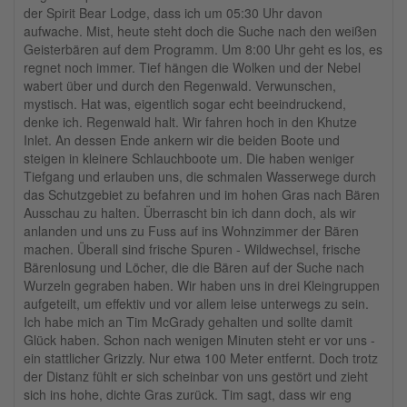
der Spirit Bear Lodge, dass ich um 05:30 Uhr davon
aufwache. Mist, heute steht doch die Suche nach den weißen
Geisterbären auf dem Programm. Um 8:00 Uhr geht es los, es
regnet noch immer. Tief hängen die Wolken und der Nebel
wabert über und durch den Regenwald. Verwunschen,
mystisch. Hat was, eigentlich sogar echt beeindruckend,
denke ich. Regenwald halt. Wir fahren hoch in den Khutze
Inlet. An dessen Ende ankern wir die beiden Boote und
steigen in kleinere Schlauchboote um. Die haben weniger
Tiefgang und erlauben uns, die schmalen Wasserwege durch
das Schutzgebiet zu befahren und im hohen Gras nach Bären
Ausschau zu halten. Überrascht bin ich dann doch, als wir
anlanden und uns zu Fuss auf ins Wohnzimmer der Bären
machen. Überall sind frische Spuren - Wildwechsel, frische
Bärenlosung und Löcher, die die Bären auf der Suche nach
Wurzeln gegraben haben. Wir haben uns in drei Kleingruppen
aufgeteilt, um effektiv und vor allem leise unterwegs zu sein.
Ich habe mich an Tim McGrady gehalten und sollte damit
Glück haben. Schon nach wenigen Minuten steht er vor uns -
ein stattlicher Grizzly. Nur etwa 100 Meter entfernt. Doch trotz
der Distanz fühlt er sich scheinbar von uns gestört und zieht
sich ins hohe, dichte Gras zurück. Tim sagt, dass wir eng