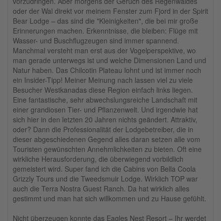
vorzudringen. Aber morgens der Geruch des Regenwaldes
oder der Wal direkt vor meinem Fenster zum Fjord in der Spirit
Bear Lodge – das sind die "Kleinigkeiten", die bei mir große
Erinnerungen machen. Erkenntnisse, die bleiben: Flüge mit
Wasser- und Buschflugzeugen sind immer spannend.
Manchmal versteht man erst aus der Vogelperspektive, wo
man gerade unterwegs ist und welche Dimensionen Land und
Natur haben. Das Chilcotin Plateau lohnt und ist immer noch
ein Insider-Tipp! Meiner Meinung nach lassen viel zu viele
Besucher Westkanadas diese Region einfach links liegen.
Eine fantastische, sehr abwechslungsreiche Landschaft mit
einer grandiosen Tier- und Pflanzenwelt. Und irgendwie hat
sich hier in den letzten 20 Jahren nichts geändert. Attraktiv,
oder? Dann die Professionalität der Lodgebetreiber, die in
dieser abgeschiedenen Gegend alles daran setzen alle vom
Touristen gewünschten Annehmlichkeiten zu bieten. Oft eine
wirkliche Herausforderung, die überwiegend vorbildlich
gemeistert wird. Super fand ich die Cabins von Bella Coola
Grizzly Tours und die Tweedsmuir Lodge. Wirklich TOP war
auch die Terra Nostra Guest Ranch. Da hat wirklich alles
gestimmt und man hat sich willkommen und zu Hause gefühlt.
Nicht überzeugen konnte das Eagles Nest Resort – Ihr werdet