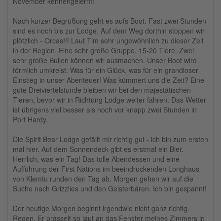
November kennengelernt!
Nach kurzer Begrüßung geht es aufs Boot. Fast zwei Stunden
sind es noch bis zur Lodge. Auf dem Weg dorthin stoppen wir
plötzlich - Orcas!!! Laut Tim sehr ungewöhnlich zu dieser Zeit
in der Region. Eine sehr große Gruppe, 15-20 Tiere. Zwei
sehr große Bullen können wir ausmachen. Unser Boot wird
förmlich umkreist. Was für ein Glück, was für ein grandioser
Einstieg in unser Abenteuer! Was kümmert uns die Zeit? Eine
gute Dreiviertelstunde bleiben wir bei den majestätischen
Tieren, bevor wir in Richtung Lodge weiter fahren. Das Wetter
ist übrigens viel besser als noch vor knapp zwei Stunden in
Port Hardy.
Die Spirit Bear Lodge gefällt mir richtig gut - ich bin zum ersten
mal hier. Auf dem Sonnendeck gibt es erstmal ein Bier.
Herrlich, was ein Tag! Das tolle Abendessen und eine
Aufführung der First Nations im beeindruckenden Longhaus
von Klemtu runden den Tag ab. Morgen gehen wir auf die
Suche nach Grizzlies und den Geisterbären. Ich bin gespannt!
Der heutige Morgen beginnt irgendwie nicht ganz richtig.
Regen. Er prasselt so laut an das Fenster meines Zimmers in