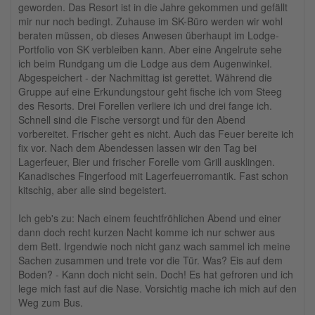
geworden. Das Resort ist in die Jahre gekommen und gefällt
mir nur noch bedingt. Zuhause im SK-Büro werden wir wohl
beraten müssen, ob dieses Anwesen überhaupt im Lodge-
Portfolio von SK verbleiben kann. Aber eine Angelrute sehe
ich beim Rundgang um die Lodge aus dem Augenwinkel.
Abgespeichert - der Nachmittag ist gerettet. Während die
Gruppe auf eine Erkundungstour geht fische ich vom Steeg
des Resorts. Drei Forellen verliere ich und drei fange ich.
Schnell sind die Fische versorgt und für den Abend
vorbereitet. Frischer geht es nicht. Auch das Feuer bereite ich
fix vor. Nach dem Abendessen lassen wir den Tag bei
Lagerfeuer, Bier und frischer Forelle vom Grill ausklingen.
Kanadisches Fingerfood mit Lagerfeuerromantik. Fast schon
kitschig, aber alle sind begeistert.
Ich geb's zu: Nach einem feuchtfröhlichen Abend und einer
dann doch recht kurzen Nacht komme ich nur schwer aus
dem Bett. Irgendwie noch nicht ganz wach sammel ich meine
Sachen zusammen und trete vor die Tür. Was? Eis auf dem
Boden? - Kann doch nicht sein. Doch! Es hat gefroren und ich
lege mich fast auf die Nase. Vorsichtig mache ich mich auf den
Weg zum Bus.