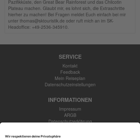
Pazifikküste, den Great Bear Rainforest und das Chilcotin
Plateau machen. Glaubt mir, es lohnt sich, die Extraschritte
hierher zu machen! Bei Fragen meldet Euch einfach bei mir
unter thomas@sktouristik.de oder ruft mich an im SK-
Headoffice: +49-2536-345910.
SERVICE
Kontakt
Feedback
Mein Reiseplan
Datenschutzeinstellungen
INFORMATIONEN
Impressum
ARGB
Datenschutzerklärung
Newsletter