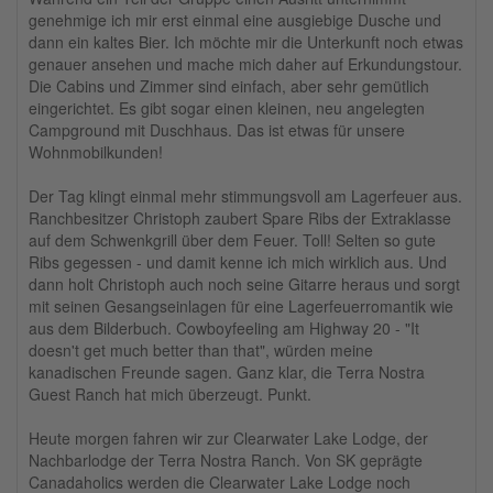
genehmige ich mir erst einmal eine ausgiebige Dusche und
dann ein kaltes Bier. Ich möchte mir die Unterkunft noch etwas
genauer ansehen und mache mich daher auf Erkundungstour.
Die Cabins und Zimmer sind einfach, aber sehr gemütlich
eingerichtet. Es gibt sogar einen kleinen, neu angelegten
Campground mit Duschhaus. Das ist etwas für unsere
Wohnmobilkunden!
Der Tag klingt einmal mehr stimmungsvoll am Lagerfeuer aus.
Ranchbesitzer Christoph zaubert Spare Ribs der Extraklasse
auf dem Schwenkgrill über dem Feuer. Toll! Selten so gute
Ribs gegessen - und damit kenne ich mich wirklich aus. Und
dann holt Christoph auch noch seine Gitarre heraus und sorgt
mit seinen Gesangseinlagen für eine Lagerfeuerromantik wie
aus dem Bilderbuch. Cowboyfeeling am Highway 20 - "It
doesn't get much better than that", würden meine
kanadischen Freunde sagen. Ganz klar, die Terra Nostra
Guest Ranch hat mich überzeugt. Punkt.
Heute morgen fahren wir zur Clearwater Lake Lodge, der
Nachbarlodge der Terra Nostra Ranch. Von SK geprägte
Canadaholics werden die Clearwater Lake Lodge noch