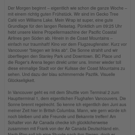
Der Morgen beginnt – eigentlich wie schon die ganze Woche –
mit einem richtig guten Frühstück. Wir sind im Gecko Tree
Café von Williams Lake. Mein Wrap ist super, eine gute
Grundlage für den langen Reisetag. Pünktlich um 09:25 Uhr
hebt unsere kleine Propellermaschine der Pacific Coastal
Airlines gen Süden ab. Hinein in die Coast Mountains –
einfach nur traumhaft! Kino vor dem Flugzeugfenster. Kurz vor
Vancouver "biegen wir links ab". Die Sonne strahlt und wir
überfliegen den Stanley Park und Downtown. BC Place und
die Roger's Arena liegen direkt unter uns. Immer wieder toll
diese einmalige Stadt vor der Kulisse der Coast Mountains zu
sehen. Und dazu der blau schimmernde Pazifik. Visuelle
Glückseligkeit.
In Vancouver geht es mit dem Shuttle vom Terminal 2 zum
Hauptterminal 1, dem eigentlichen Flughafen Vancouvers. Die
Sonne brennt regelrecht. So kenne ich eigentlich den Juni aus
meiner Zeit hier in British Columbia. Mann, wie gern würde ich
noch bleiben und alte Freunde und Bekannte treffen! Am
Schalter von Air Canada checke ich glücklicherweise
zusammen mit Frank von der Air Canada Deutschland ein.
Nach Plan soll ich eine Stunde nach ihm fliegen, doch er