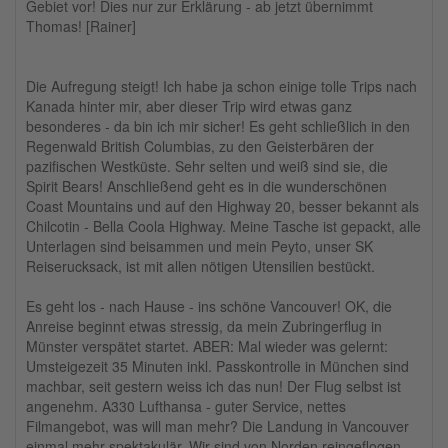
Gebiet vor! Dies nur zur Erklärung - ab jetzt übernimmt
Thomas! [Rainer]
Die Aufregung steigt! Ich habe ja schon einige tolle Trips nach
Kanada hinter mir, aber dieser Trip wird etwas ganz
besonderes - da bin ich mir sicher! Es geht schließlich in den
Regenwald British Columbias, zu den Geisterbären der
pazifischen Westküste. Sehr selten und weiß sind sie, die
Spirit Bears! Anschließend geht es in die wunderschönen
Coast Mountains und auf den Highway 20, besser bekannt als
Chilcotin - Bella Coola Highway. Meine Tasche ist gepackt, alle
Unterlagen sind beisammen und mein Peyto, unser SK
Reiserucksack, ist mit allen nötigen Utensilien bestückt.
Es geht los - nach Hause - ins schöne Vancouver! OK, die
Anreise beginnt etwas stressig, da mein Zubringerflug in
Münster verspätet startet. ABER: Mal wieder was gelernt:
Umsteigezeit 35 Minuten inkl. Passkontrolle in München sind
machbar, seit gestern weiss ich das nun! Der Flug selbst ist
angenehm. A330 Lufthansa - guter Service, nettes
Filmangebot, was will man mehr? Die Landung in Vancouver
einmal mehr spektakulär. Wir sind von Norden reingeflogen,