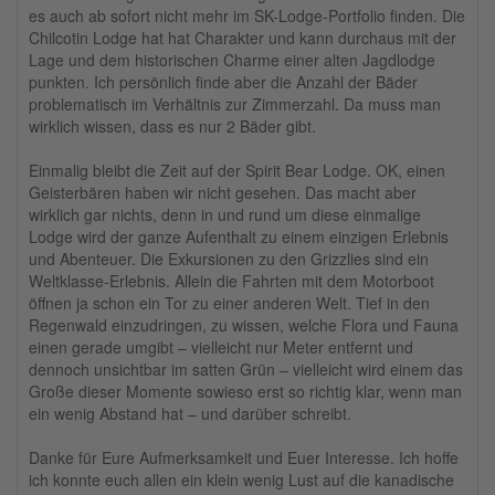
es auch ab sofort nicht mehr im SK-Lodge-Portfolio finden. Die
Chilcotin Lodge hat hat Charakter und kann durchaus mit der
Lage und dem historischen Charme einer alten Jagdlodge
punkten. Ich persönlich finde aber die Anzahl der Bäder
problematisch im Verhältnis zur Zimmerzahl. Da muss man
wirklich wissen, dass es nur 2 Bäder gibt.
Einmalig bleibt die Zeit auf der Spirit Bear Lodge. OK, einen
Geisterbären haben wir nicht gesehen. Das macht aber
wirklich gar nichts, denn in und rund um diese einmalige
Lodge wird der ganze Aufenthalt zu einem einzigen Erlebnis
und Abenteuer. Die Exkursionen zu den Grizzlies sind ein
Weltklasse-Erlebnis. Allein die Fahrten mit dem Motorboot
öffnen ja schon ein Tor zu einer anderen Welt. Tief in den
Regenwald einzudringen, zu wissen, welche Flora und Fauna
einen gerade umgibt – vielleicht nur Meter entfernt und
dennoch unsichtbar im satten Grün – vielleicht wird einem das
Große dieser Momente sowieso erst so richtig klar, wenn man
ein wenig Abstand hat – und darüber schreibt.
Danke für Eure Aufmerksamkeit und Euer Interesse. Ich hoffe
ich konnte euch allen ein klein wenig Lust auf die kanadische