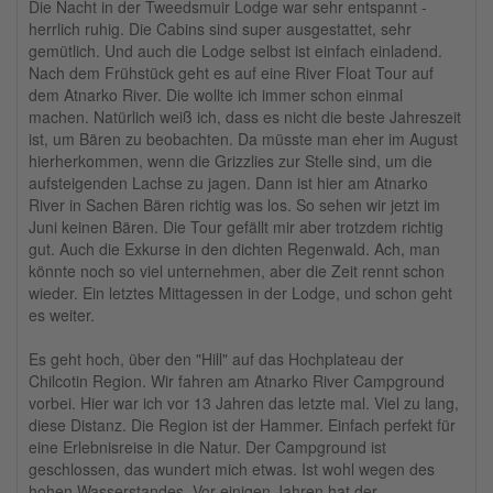
Die Nacht in der Tweedsmuir Lodge war sehr entspannt -
herrlich ruhig. Die Cabins sind super ausgestattet, sehr
gemütlich. Und auch die Lodge selbst ist einfach einladend.
Nach dem Frühstück geht es auf eine River Float Tour auf
dem Atnarko River. Die wollte ich immer schon einmal
machen. Natürlich weiß ich, dass es nicht die beste Jahreszeit
ist, um Bären zu beobachten. Da müsste man eher im August
hierherkommen, wenn die Grizzlies zur Stelle sind, um die
aufsteigenden Lachse zu jagen. Dann ist hier am Atnarko
River in Sachen Bären richtig was los. So sehen wir jetzt im
Juni keinen Bären. Die Tour gefällt mir aber trotzdem richtig
gut. Auch die Exkurse in den dichten Regenwald. Ach, man
könnte noch so viel unternehmen, aber die Zeit rennt schon
wieder. Ein letztes Mittagessen in der Lodge, und schon geht
es weiter.
Es geht hoch, über den "Hill" auf das Hochplateau der
Chilcotin Region. Wir fahren am Atnarko River Campground
vorbei. Hier war ich vor 13 Jahren das letzte mal. Viel zu lang,
diese Distanz. Die Region ist der Hammer. Einfach perfekt für
eine Erlebnisreise in die Natur. Der Campground ist
geschlossen, das wundert mich etwas. Ist wohl wegen des
hohen Wasserstandes. Vor einigen Jahren hat der