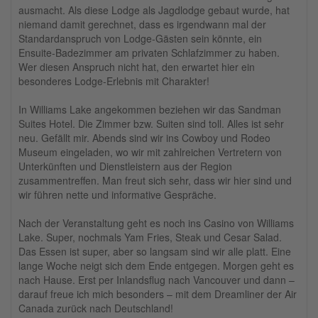
ausmacht. Als diese Lodge als Jagdlodge gebaut wurde, hat
niemand damit gerechnet, dass es irgendwann mal der
Standardanspruch von Lodge-Gästen sein könnte, ein
Ensuite-Badezimmer am privaten Schlafzimmer zu haben.
Wer diesen Anspruch nicht hat, den erwartet hier ein
besonderes Lodge-Erlebnis mit Charakter!
In Williams Lake angekommen beziehen wir das Sandman
Suites Hotel. Die Zimmer bzw. Suiten sind toll. Alles ist sehr
neu. Gefällt mir. Abends sind wir ins Cowboy und Rodeo
Museum eingeladen, wo wir mit zahlreichen Vertretern von
Unterkünften und Dienstleistern aus der Region
zusammentreffen. Man freut sich sehr, dass wir hier sind und
wir führen nette und informative Gespräche.
Nach der Veranstaltung geht es noch ins Casino von Williams
Lake. Super, nochmals Yam Fries, Steak und Cesar Salad.
Das Essen ist super, aber so langsam sind wir alle platt. Eine
lange Woche neigt sich dem Ende entgegen. Morgen geht es
nach Hause. Erst per Inlandsflug nach Vancouver und dann –
darauf freue ich mich besonders – mit dem Dreamliner der Air
Canada zurück nach Deutschland!