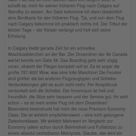
schafft es, mich für seinen früheren Flug nach Calgary auf
Standby zu setzen. Am Gate bekomme ich dann tatsächlich
eine Bordkarte für den früheren Flug. Tja, und von dem Flug
nach Calgary bekomme ich praktisch nichts mit. Der Tribut der
letzten Tage – der Körper verlangt und holt sich seine
Erholung.
In Calgary bleibt gerade Zeit für ein schnelles
Abschlussbierchen an der Bar. Der Dreamliner der Air Canada
wartet bereits am Gate 38. Das Boarding geht sehr zügig
voran, obwohl der Flieger komplett voll ist. Es ist sogar die
große 787-900! Wow, was eine tolle Maschine! Die Fenster
sind größer als bei anderen Flugzeugtypen und Schiebe-
Verdunkelungen gibt es auch nicht mehr. Per Knopfdruck
verdunkelt sich die Scheibe. Der Innenraum ist hell und
freundlich, die Sitze sehr bequem und der Service gut. Ihr seht
schon – es ist mein erster Flug mit dem Dreamliner!
Besonders beeindruckt hat mich die neue Premium Economy
Class. Die ist wirklich empfehlenswert – eine echt gelungene
Zwischenklasse. Mit wirklich Mehrwert im Vergleich zur
Economy (allein schon durch Beinfreiheit und Fußstütze) zu
einem absolut vertretbaren Mehrpreis. Glaube, das wird ein