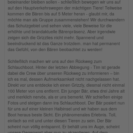
beieinander bleiben sollen - schließlich bewegen wir uns auf
auf den Hauptverkehrswegen der mächtigen Tiere! Teilweise
kommen die Bären bis auf 5 Meter heran - glaubt mir, da
möchte man als Gruppe zusammenstehen! Wir durchwandern
das Schutzgebiet und sehen viele, viele Beweise für die
erhöhte und brandaktuelle Bärenpräsenz. Aber irgendwie
zeigen sich die Grizzlies nicht mehr. Spannend und
beeindruckend ist das Ganze trotzdem. man hat permanent
das Gefühl, von den Bären beobachtet zu werden!
Schließlich machen wir uns auf den Rückweg zum
Schlauchboot. Hinter der letzten Abbiegung - Tim ist gerade
dabei die Crew über unseren Rückweg zu informieren – bin
ich es mal, dessen Aufmerksamkeit nicht nachgelassen hat.
Direkt vor uns entdecke ich einen Grizzly, diesmal nicht einmal
100 Meter von uns entfernt. Ein junger Bär, etwa drei Jahre alt
und merklich nervös, als er uns bemerkt. Wir schießen einige
Fotos und steigen dann ins Schlauchboot. Der Bär posiert nun
für uns auf einer kleinen Halbinsel und wir haben aus dem
Boot heraus beste Sicht. Ein phänomenales Erlebnis. Toll,
einfach so mit und unter diesen Tieren zu sein. Der Bär
scheint nun völlig entspannt. Er behält uns im Auge, scheint
unsere Gegenwart aber nun zu akzeptieren. Auf dem