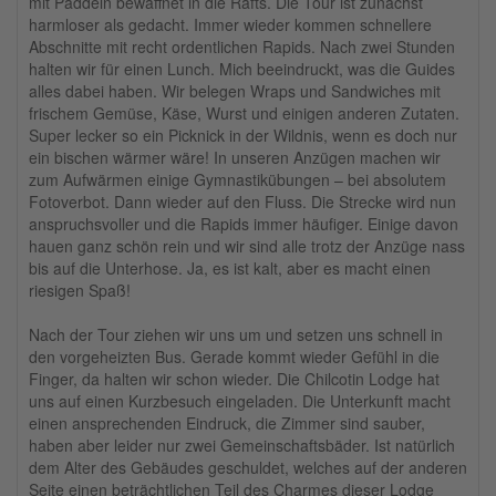
mit Paddeln bewaffnet in die Rafts. Die Tour ist zunächst
harmloser als gedacht. Immer wieder kommen schnellere
Abschnitte mit recht ordentlichen Rapids. Nach zwei Stunden
halten wir für einen Lunch. Mich beeindruckt, was die Guides
alles dabei haben. Wir belegen Wraps und Sandwiches mit
frischem Gemüse, Käse, Wurst und einigen anderen Zutaten.
Super lecker so ein Picknick in der Wildnis, wenn es doch nur
ein bischen wärmer wäre! In unseren Anzügen machen wir
zum Aufwärmen einige Gymnastikübungen – bei absolutem
Fotoverbot. Dann wieder auf den Fluss. Die Strecke wird nun
anspruchsvoller und die Rapids immer häufiger. Einige davon
hauen ganz schön rein und wir sind alle trotz der Anzüge nass
bis auf die Unterhose. Ja, es ist kalt, aber es macht einen
riesigen Spaß!
Nach der Tour ziehen wir uns um und setzen uns schnell in
den vorgeheizten Bus. Gerade kommt wieder Gefühl in die
Finger, da halten wir schon wieder. Die Chilcotin Lodge hat
uns auf einen Kurzbesuch eingeladen. Die Unterkunft macht
einen ansprechenden Eindruck, die Zimmer sind sauber,
haben aber leider nur zwei Gemeinschaftsbäder. Ist natürlich
dem Alter des Gebäudes geschuldet, welches auf der anderen
Seite einen beträchtlichen Teil des Charmes dieser Lodge