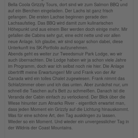
Bella Coola Grizzly Tours, dort sind wir zum Salmon BBQ und
auf ein Bierchen eingeladen. Der Lachs ist ganz frisch
gefangen. Die ersten Lachse beginnen gerade den
Lachsaufstieg. Das BBQ wird damit zum kulinarischen
Höhepunkt und aus einem Bier werden doch einige mehr. Mir
gefallen die Cabins sehr gut, eine echt nette und vor allen
neue Anlage. Ich glaube, wir sind sogar schon dabei, diese
Unterkunft ins SK-Portfolio aufzunehmen.
Abends geht es weiter zur Tweedsmuir Park Lodge, wo wir
auch übernachten. Die Lodge haben wir ja schon viele Jahre
im Programm, doch war ich selbst noch nie hier. Die Anlage
übertrifft meine Erwartungen! Mir und Frank von der Air
Canada wird ein tolles Chalet zugewiesen. Frank nimmt das
Schlafzimmer oben und ich das unten. Aber zunächst nur, um
schnell die Taschen auf's Bett zu schmeißen. Danach ist die
Veranda der Cabin einfach zu verlockend. Der Blick über die
Wiese hinunter zum Atnarko River - eigentlich erwartet man,
dass jeden Moment ein Grizzly auf die Lichtung hinauskommt.
Was für eine schöne Art, den Tag ausklingen zu lassen.
Wieder so ein Moment. Und wieder ein unvergesslicher Tag in
der Wildnis der Coast Mountains.