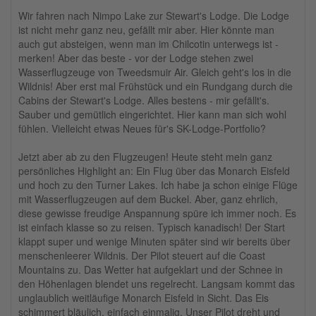
Wir fahren nach Nimpo Lake zur Stewart's Lodge. Die Lodge
ist nicht mehr ganz neu, gefällt mir aber. Hier könnte man
auch gut absteigen, wenn man im Chilcotin unterwegs ist -
merken! Aber das beste - vor der Lodge stehen zwei
Wasserflugzeuge von Tweedsmuir Air. Gleich geht's los in die
Wildnis! Aber erst mal Frühstück und ein Rundgang durch die
Cabins der Stewart's Lodge. Alles bestens - mir gefällt's.
Sauber und gemütlich eingerichtet. Hier kann man sich wohl
fühlen. Vielleicht etwas Neues für's SK-Lodge-Portfolio?
Jetzt aber ab zu den Flugzeugen! Heute steht mein ganz
persönliches Highlight an: Ein Flug über das Monarch Eisfeld
und hoch zu den Turner Lakes. Ich habe ja schon einige Flüge
mit Wasserflugzeugen auf dem Buckel. Aber, ganz ehrlich,
diese gewisse freudige Anspannung spüre ich immer noch. Es
ist einfach klasse so zu reisen. Typisch kanadisch! Der Start
klappt super und wenige Minuten später sind wir bereits über
menschenleerer Wildnis. Der Pilot steuert auf die Coast
Mountains zu. Das Wetter hat aufgeklart und der Schnee in
den Höhenlagen blendet uns regelrecht. Langsam kommt das
unglaublich weitläufige Monarch Eisfeld in Sicht. Das Eis
schimmert bläulich, einfach einmalig. Unser Pilot dreht und