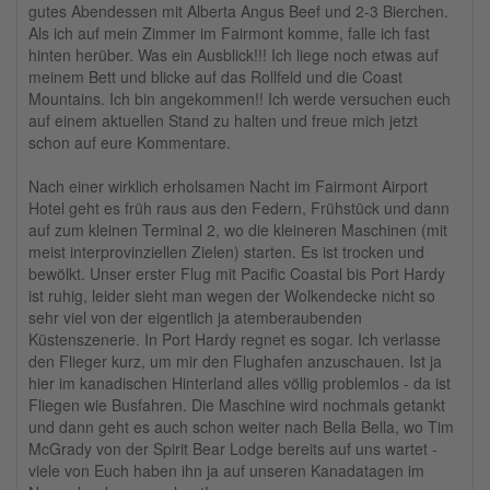
gutes Abendessen mit Alberta Angus Beef und 2-3 Bierchen.
Als ich auf mein Zimmer im Fairmont komme, falle ich fast
hinten herüber. Was ein Ausblick!!! Ich liege noch etwas auf
meinem Bett und blicke auf das Rollfeld und die Coast
Mountains. Ich bin angekommen!! Ich werde versuchen euch
auf einem aktuellen Stand zu halten und freue mich jetzt
schon auf eure Kommentare.
Nach einer wirklich erholsamen Nacht im Fairmont Airport
Hotel geht es früh raus aus den Federn, Frühstück und dann
auf zum kleinen Terminal 2, wo die kleineren Maschinen (mit
meist interprovinziellen Zielen) starten. Es ist trocken und
bewölkt. Unser erster Flug mit Pacific Coastal bis Port Hardy
ist ruhig, leider sieht man wegen der Wolkendecke nicht so
sehr viel von der eigentlich ja atemberaubenden
Küstenszenerie. In Port Hardy regnet es sogar. Ich verlasse
den Flieger kurz, um mir den Flughafen anzuschauen. Ist ja
hier im kanadischen Hinterland alles völlig problemlos - da ist
Fliegen wie Busfahren. Die Maschine wird nochmals getankt
und dann geht es auch schon weiter nach Bella Bella, wo Tim
McGrady von der Spirit Bear Lodge bereits auf uns wartet -
viele von Euch haben ihn ja auf unseren Kanadatagen im