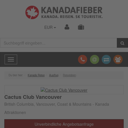
EUR
Toggle
navigation
Du bist hier:
Kanada Reise
Ausflug
Reiseideen
Cactus Club Vancouver
British Columbia, Vancouver, Coast & Mountains - Kanada
Attraktionen
Unverbindliche Angebotsanfrage