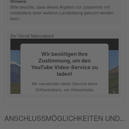
Hinweis:
Bitte beachte, dass dieses Angebot nur zusammen mit
mindestens einer weiteren Landleistung gebucht werden
kann.
Der Denali Nationalpark
Wir benötigen Ihre
Zustimmung, um den
YouTube Video-Service zu
laden!
Wir verwenden einen Service eines
Drittanbieters, um Videoinhalte
einzubetten. Dieser Service kann
Daten zu Ihren Aktivitäten sammeln.
Bitte lesen Sie die Details durch und
stimmen Sie der Nutzung des Service
ANSCHLUSSMÖGLICHKEITEN UND/ODER ALTERNATIVEN:
zu, um dieses Video anzusehen.