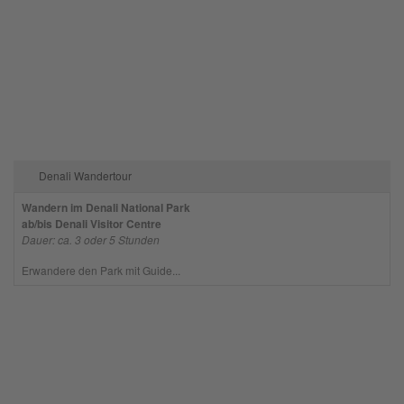
Mehr Informationen
Akzeptieren
powered by
Usercentrics Consent
Management Platform
Denali Wandertour
Wandern im Denali National Park
ab/bis Denali Visitor Centre
Dauer: ca. 3 oder 5 Stunden
Erwandere den Park mit Guide...