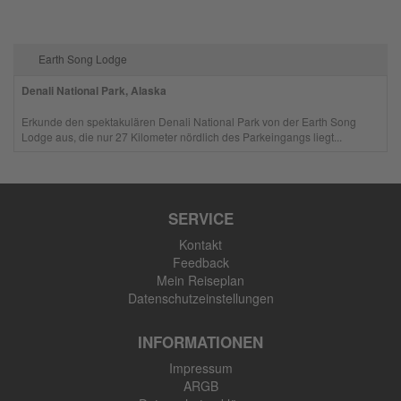
Earth Song Lodge
Denali National Park, Alaska
Erkunde den spektakulären Denali National Park von der Earth Song
Lodge aus, die nur 27 Kilometer nördlich des Parkeingangs liegt...
SERVICE
Kontakt
Feedback
Mein Reiseplan
Datenschutzeinstellungen
INFORMATIONEN
Impressum
ARGB