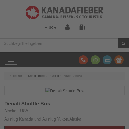
EUR
Toggle
navigation
Du bist hier:
Kanada Reise
Ausflug
Yukon / Alaska
Denali Shuttle Bus
Alaska - USA
Ausflug Kanada und Ausflug Yukon/Alaska