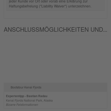
jeder Kunde vor Ort oder vorab eine Erklärung zur
Haftungsbefreiung ("Liability Waiver") unterzeichnen.
ANSCHLUSSMÖGLICHKEITEN UND/ODER ALTERNATIVEN:
Bootstour Kenai Fjords
Expertentipp - Bastian Radau
Kenai Fjords National Park, Alaska
Bizarre Felsformationen