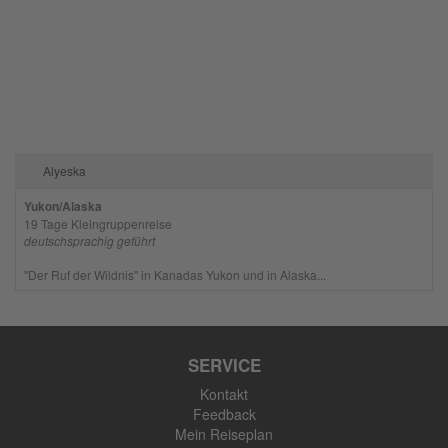
Alyeska
Yukon/Alaska
19 Tage Kleingruppenreise
deutschsprachig geführt
"Der Ruf der Wildnis" in Kanadas Yukon und in Alaska...
SERVICE
Kontakt
Feedback
Mein Reiseplan