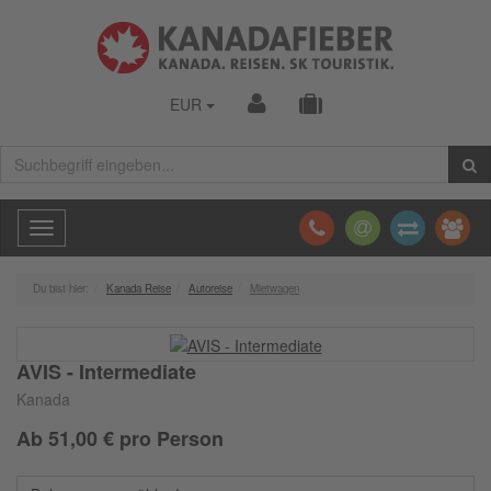
EUR
Toggle
navigation
Du bist hier:
Kanada Reise
Autoreise
Mietwagen
AVIS - Intermediate
Kanada
Ab
51,00
€ pro Person