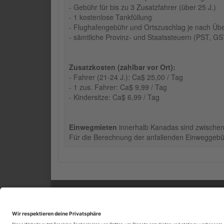
- Gebühr für bis zu 3 Zusatzfahrer (über 25 J.)
- 1 kostenlose Tankfüllung
- Flughafengebühr und Ortszuschlag je nach Ü
- sämtliche Provinz- und Staatssteuern (PST, G
Zusatzkosten (zahlbar vor Ort):
- Fahrer (21-24 J.): Ca$ 25,00 / Tag
- 1 zus. Fahrer: Ca$ 9,99 / Tag
- Kindersitze: Ca$ 6,99 / Tag
Einwegmieten
innerhalb Kanadas sind zwischen
Für die Berechnung der anfallenden Einweggebü
SERVICE
INF
Kontakt
Impr