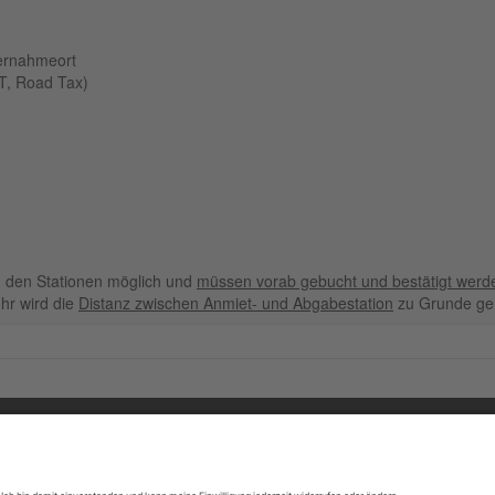
bernahmeort
ST, Road Tax)
 den Stationen möglich und
müssen vorab gebucht und bestätigt werd
hr wird die
Distanz zwischen Anmiet- und Abgabestation
zu Grunde gel
ORMATIONEN
SK Touri
48308 Se
essum
Tel: +49