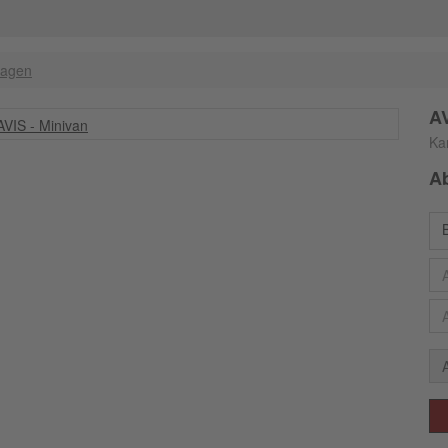
wagen
AV
Ka
A