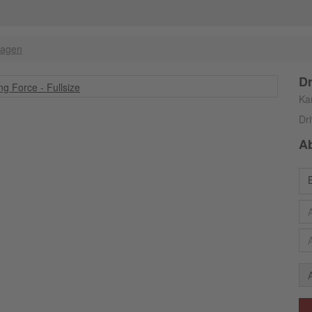
wagen
Dr
Ka
Dr
A