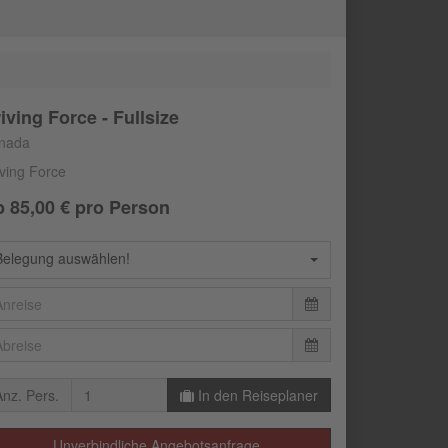
iving Force - Fullsize
nada
iving Force
b
85,00
€ pro Person
Belegung auswählen!
Anz. Pers.
In den Reiseplaner
Unverbindliche Angebotsanfrage