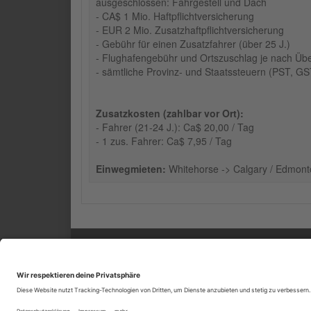
ausgeschlossen: Fahrgestell und Dach
- CA$ 1 Mio. Haftpflichtversicherung
- EUR 2 Mio. Zusatzhaftpflichtversicherung
- Gebühr für einen Zusatzfahrer (über 25 J.)
- Flughafengebühr und Ortszuschlag je nach Ü
- sämtliche Provinz- und Staatssteuern (PST, G
Zusatzkosten (zahlbar vor Ort):
- Fahrer (21-24 J.): Ca$ 20,00 / Tag
- 1 zus. Fahrer: Ca$ 7,95 / Tag
Einwegmieten:
Whitehorse -> Calgary / Edmonton
SERVICE
INF
Kontakt
Impr
Feedback
ARG
Mein Reiseplan
Daten