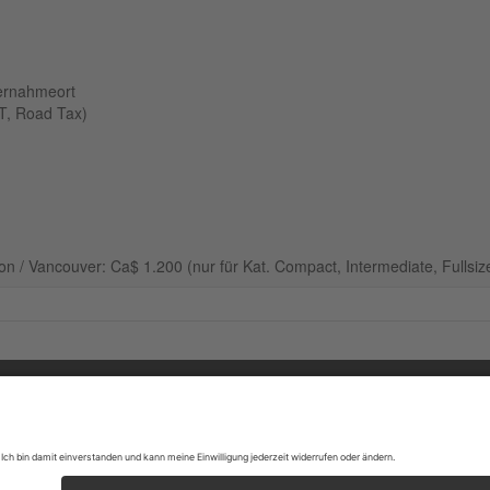
bernahmeort
ST, Road Tax)
 / Vancouver: Ca$ 1.200 (nur für Kat. Compact, Intermediate, Fullsiz
ORMATIONEN
SK Touri
48308 Se
essum
Tel: +49
B
schutzerklärung