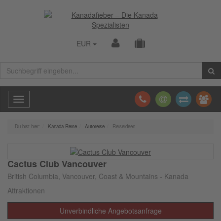
EUR
Toggle
navigation
Du bist hier:
Kanada Reise
Autoreise
Reiseideen
Cactus Club Vancouver
British Columbia, Vancouver, Coast & Mountains - Kanada
Attraktionen
Unverbindliche Angebotsanfrage