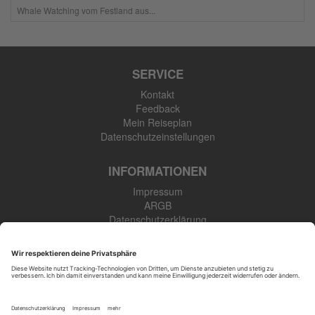
Whale Watching vom Festland aus...
SERVICE
Kontakt
Feedback
Mein Reiseplan
Datenschutzeinstellungen
INFORMATIONEN
Impressum
ARGB
Datenschutzerklärung
Newsletter
SK Touristik GmbH
48308 Senden-Bösensell