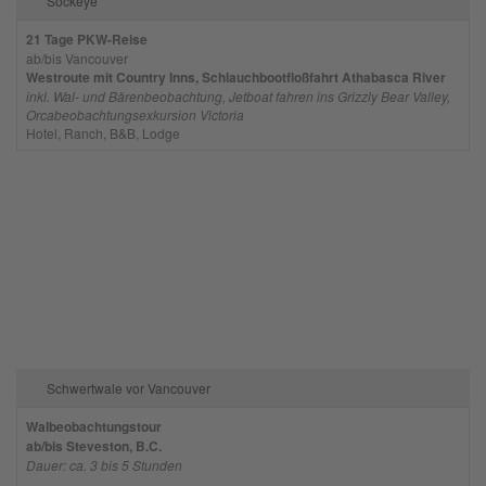
Sockeye
21 Tage PKW-Reise
ab/bis Vancouver
Westroute mit Country Inns, Schlauchbootfloßfahrt Athabasca River
inkl. Wal- und Bärenbeobachtung, Jetboat fahren ins Grizzly Bear Valley,
Orcabeobachtungsexkursion Victoria
Hotel, Ranch, B&B, Lodge
Schwertwale vor Vancouver
Walbeobachtungstour
ab/bis Steveston, B.C.
Dauer: ca. 3 bis 5 Stunden