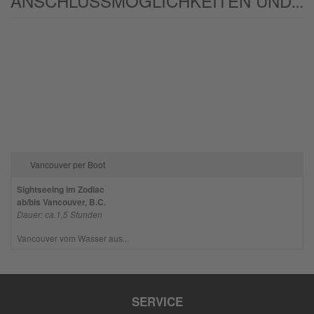
ANSCHLUSSMÖGLICHKEITEN UND/ODER ALTERNATIVEN:
Vancouver per Boot
Sightseeing im Zodiac
ab/bis Vancouver, B.C.
Dauer: ca.1,5 Stunden
Vancouver vom Wasser aus...
SERVICE