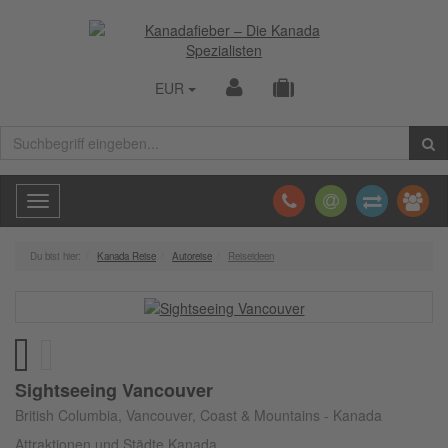
EUR
Toggle
navigation
Du bist hier:
Kanada Reise
Autoreise
Reiseideen
Sightseeing Vancouver
British Columbia, Vancouver, Coast & Mountains - Kanada
Attraktionen und Städte Kanada