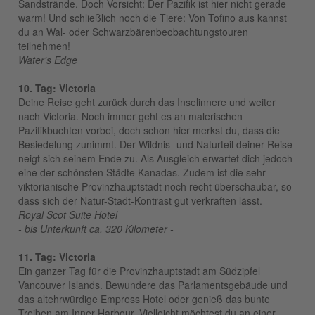
Sandstrände. Doch Vorsicht: Der Pazifik ist hier nicht gerade
warm! Und schließlich noch die Tiere: Von Tofino aus kannst
du an Wal- oder Schwarzbärenbeobachtungstouren
teilnehmen!
Water's Edge
10. Tag: Victoria
Deine Reise geht zurück durch das Inselinnere und weiter
nach Victoria. Noch immer geht es an malerischen
Pazifikbuchten vorbei, doch schon hier merkst du, dass die
Besiedelung zunimmt. Der Wildnis- und Naturteil deiner Reise
neigt sich seinem Ende zu. Als Ausgleich erwartet dich jedoch
eine der schönsten Städte Kanadas. Zudem ist die sehr
viktorianische Provinzhauptstadt noch recht überschaubar, so
dass sich der Natur-Stadt-Kontrast gut verkraften lässt.
Royal Scot Suite Hotel
- bis Unterkunft ca. 320 Kilometer -
11. Tag: Victoria
Ein ganzer Tag für die Provinzhauptstadt am Südzipfel
Vancouver Islands. Bewundere das Parlamentsgebäude und
das altehrwürdige Empress Hotel oder genieß das bunte
Treiben am Inner Harbour. Vielleicht möchtest du an einer