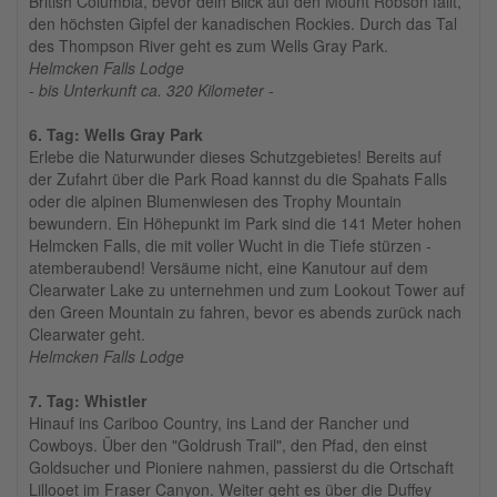
British Columbia, bevor dein Blick auf den Mount Robson fällt,
den höchsten Gipfel der kanadischen Rockies. Durch das Tal
des Thompson River geht es zum Wells Gray Park.
Helmcken Falls Lodge
- bis Unterkunft ca. 320 Kilometer -
6. Tag: Wells Gray Park
Erlebe die Naturwunder dieses Schutzgebietes! Bereits auf
der Zufahrt über die Park Road kannst du die Spahats Falls
oder die alpinen Blumenwiesen des Trophy Mountain
bewundern. Ein Höhepunkt im Park sind die 141 Meter hohen
Helmcken Falls, die mit voller Wucht in die Tiefe stürzen -
atemberaubend! Versäume nicht, eine Kanutour auf dem
Clearwater Lake zu unternehmen und zum Lookout Tower auf
den Green Mountain zu fahren, bevor es abends zurück nach
Clearwater geht.
Helmcken Falls Lodge
7. Tag: Whistler
Hinauf ins Cariboo Country, ins Land der Rancher und
Cowboys. Über den "Goldrush Trail", den Pfad, den einst
Goldsucher und Pioniere nahmen, passierst du die Ortschaft
Lillooet im Fraser Canyon. Weiter geht es über die Duffey