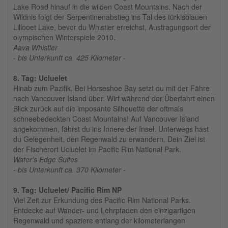
Lake Road hinauf in die wilden Coast Mountains. Nach der
Wildnis folgt der Serpentinenabstieg ins Tal des türkisblauen
Lillooet Lake, bevor du Whistler erreichst, Austragungsort der
olympischen Winterspiele 2010.
Aava Whistler
- bis Unterkunft ca. 425 Kilometer -
8. Tag: Ucluelet
Hinab zum Pazifik. Bei Horseshoe Bay setzt du mit der Fähre
nach Vancouver Island über. Wirf während der Überfahrt einen
Blick zurück auf die imposante Silhouette der oftmals
schneebedeckten Coast Mountains! Auf Vancouver Island
angekommen, fährst du ins Innere der Insel. Unterwegs hast
du Gelegenheit, den Regenwald zu erwandern. Dein Ziel ist
der Fischerort Ucluelet im Pacific Rim National Park.
Water's Edge Suites
- bis Unterkunft ca. 370 Kilometer -
9. Tag: Ucluelet/ Pacific Rim NP
Viel Zeit zur Erkundung des Pacific Rim National Parks.
Entdecke auf Wander- und Lehrpfaden den einzigartigen
Regenwald und spaziere entlang der kilometerlangen