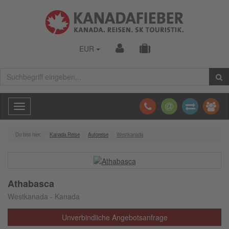
EUR
Toggle
navigation
Du bist hier:
Kanada Reise
Autoreise
Westkanada
Athabasca
Westkanada - Kanada
Unverbindliche Angebotsanfrage