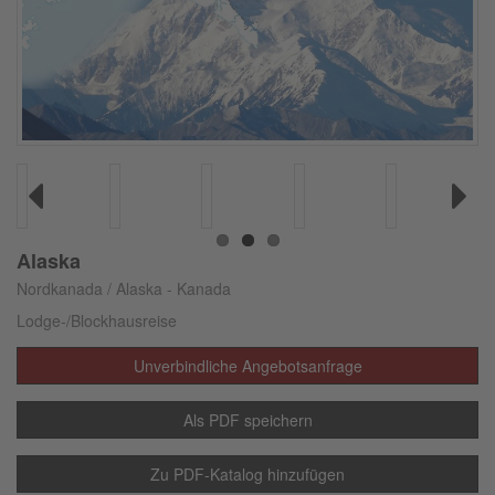
Previous
Next
Alaska
Nordkanada / Alaska - Kanada
Lodge-/Blockhausreise
Unverbindliche Angebotsanfrage
Als PDF speichern
Zu PDF-Katalog hinzufügen