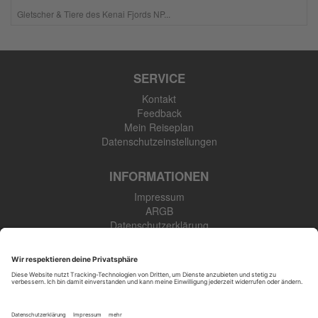
Gletscher & Tiere des Kenai Fjords NP...
SERVICE
Kontakt
Feedback
Mein Reiseplan
Datenschutzeinstellungen
INFORMATIONEN
Impressum
ARGB
Datenschutzerklärung
Newsletter
SK Touristik GmbH
48308 Senden-Bösensell