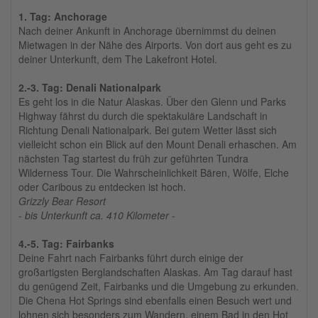
1. Tag: Anchorage
Nach deiner Ankunft in Anchorage übernimmst du deinen
Mietwagen in der Nähe des Airports. Von dort aus geht es zu
deiner Unterkunft, dem The Lakefront Hotel.
2.-3. Tag: Denali Nationalpark
Es geht los in die Natur Alaskas. Über den Glenn und Parks
Highway fährst du durch die spektakuläre Landschaft in
Richtung Denali Nationalpark. Bei gutem Wetter lässt sich
vielleicht schon ein Blick auf den Mount Denali erhaschen. Am
nächsten Tag startest du früh zur geführten Tundra
Wilderness Tour. Die Wahrscheinlichkeit Bären, Wölfe, Elche
oder Caribous zu entdecken ist hoch.
Grizzly Bear Resort
- bis Unterkunft ca. 410 Kilometer -
4.-5. Tag: Fairbanks
Deine Fahrt nach Fairbanks führt durch einige der
großartigsten Berglandschaften Alaskas. Am Tag darauf hast
du genügend Zeit, Fairbanks und die Umgebung zu erkunden.
Die Chena Hot Springs sind ebenfalls einen Besuch wert und
lohnen sich besonders zum Wandern, einem Bad in den Hot