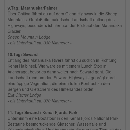
9.Tag: Matanuska/Palmer
Über Chitina fährst du auf dem Glenn Highway in die Sheep
Mountains. Genieß die malerische Landschaft entlang des
Highways, besonders ist hier u.a. der Blick auf den Matanuska
Glacier.
Sheep Mountain Lodge
- bis Unterkunft ca. 330 Kilometer -
10.Tag: Seward
Entlang des Matanuska Rivers fährst du südlich in Richtung
Kenai Halbinsel. Wie wäre es mit einem Lunch Stop in
Anchorage, bevor es dann weiter nach Seward geht. Die
Landschaft rund um den Seward Highway ist geprägt durch
eine üppige Vegetation, die einen tollen Kontrast zu den
Bergen und Gletschern des Hinterlandes bildet.
Exit Glacier Lodge
- bis Unterkunft ca. 370 Kilometer -
11. Tag: Seward / Kenai Fjords Park
Unternimm eine Bootstour in den Kenai Fjords National Park.
Bestaune beeindruckende Gletscher, Wasserfälle und
Küstenlandschaften. Und beobachte die maritime Tierwelt der