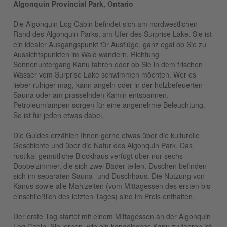
Algonquin Provincial Park, Ontario
Die Algonquin Log Cabin befindet sich am nordwestlichen
Rand des Algonquin Parks, am Ufer des Surprise Lake. Sie ist
ein idealer Ausgangspunkt für Ausflüge, ganz egal ob Sie zu
Aussichtspunkten im Wald wandern, Richtung
Sonnenuntergang Kanu fahren oder ob Sie in dem frischen
Wasser vom Surprise Lake schwimmen möchten. Wer es
lieber ruhiger mag, kann angeln oder in der holzbefeuerten
Sauna oder am prasselnden Kamin entspannen.
Petroleumlampen sorgen für eine angenehme Beleuchtung.
So ist für jeden etwas dabei.
Die Guides erzählen Ihnen gerne etwas über die kulturelle
Geschichte und über die Natur des Algonquin Park. Das
rustikal-gemütliche Blockhaus verfügt über nur sechs
Doppelzimmer, die sich zwei Bäder teilen. Duschen befinden
sich im separaten Sauna- und Duschhaus. Die Nutzung von
Kanus sowie alle Mahlzeiten (vom Mittagessen des ersten bis
einschließlich des letzten Tages) sind im Preis enthalten.
Der erste Tag startet mit einem Mittagessen an der Algonquin
Log Cabin. Sie lernen, wie ein kanadisches Kanu zu fahren ist,