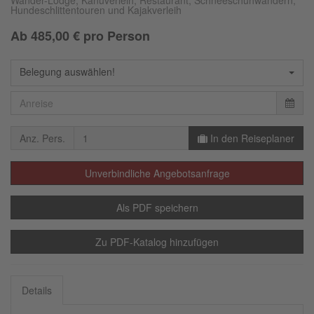
Wander-Lodge, Kanuverleih, Restaurant, Schneeschuhwandern,
Hundeschlittentouren und Kajakverleih
Ab
485,00
€ pro Person
Belegung auswählen!
Anz. Pers.
In den Reiseplaner
Unverbindliche Angebotsanfrage
Als PDF speichern
Zu PDF-Katalog hinzufügen
Details