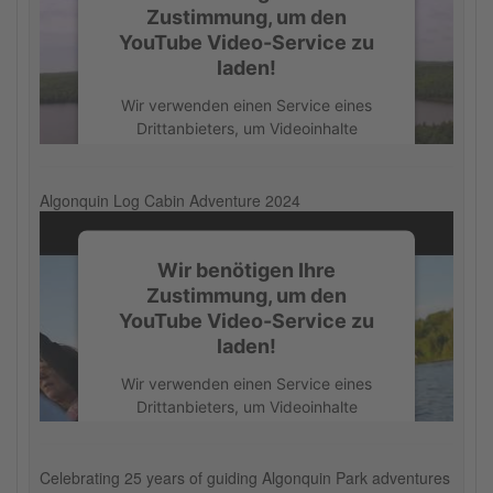
Zustimmung, um den
YouTube Video-Service zu
laden!
Wir verwenden einen Service eines
Drittanbieters, um Videoinhalte
einzubetten. Dieser Service kann
Daten zu Ihren Aktivitäten sammeln.
Bitte lesen Sie die Details durch und
Algonquin Log Cabin Adventure 2024
stimmen Sie der Nutzung des Service
zu, um dieses Video anzusehen.
Wir benötigen Ihre
Zustimmung, um den
Mehr Informationen
YouTube Video-Service zu
laden!
Akzeptieren
Wir verwenden einen Service eines
powered by
Usercentrics Consent
Drittanbieters, um Videoinhalte
Management Platform
einzubetten. Dieser Service kann
Daten zu Ihren Aktivitäten sammeln.
Bitte lesen Sie die Details durch und
Celebrating 25 years of guiding Algonquin Park adventures