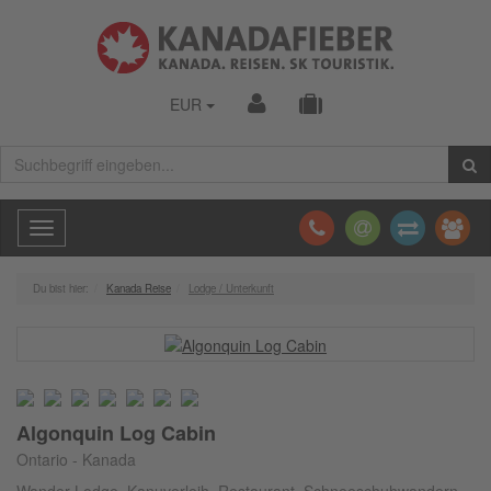
EUR
Toggle
navigation
Du bist hier:
Kanada Reise
Lodge / Unterkunft
Algonquin Log Cabin
Ontario - Kanada