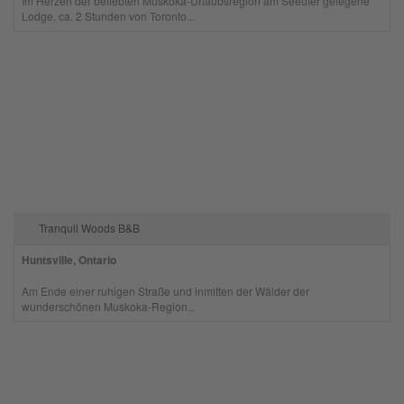
Im Herzen der beliebten Muskoka-Urlaubsregion am Seeufer gelegene
Lodge, ca. 2 Stunden von Toronto...
Tranquil Woods B&B
Huntsville, Ontario
Am Ende einer ruhigen Straße und inmitten der Wälder der
wunderschönen Muskoka-Region...