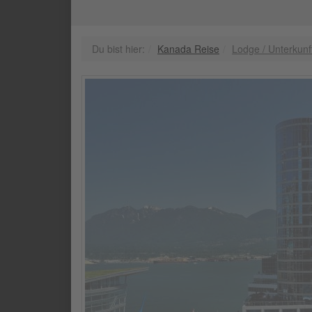
Du bist hier:
Kanada Reise
Lodge / Unterkunf