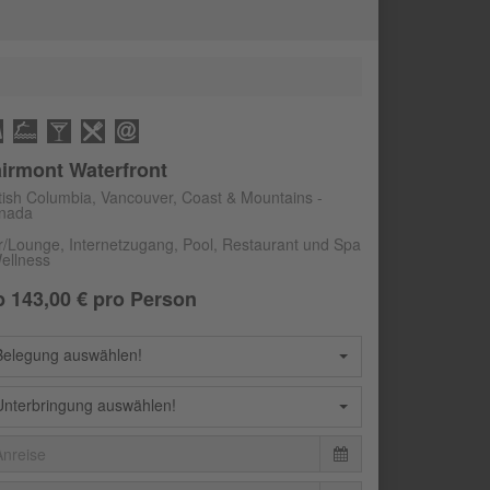
irmont Waterfront
itish Columbia, Vancouver, Coast & Mountains -
nada
r/Lounge, Internetzugang, Pool, Restaurant und Spa
Wellness
b
143,00
€ pro Person
Belegung auswählen!
Unterbringung auswählen!
August
2026
Mo
Di
Mi
Do
Fr
Sa
So
August
2026