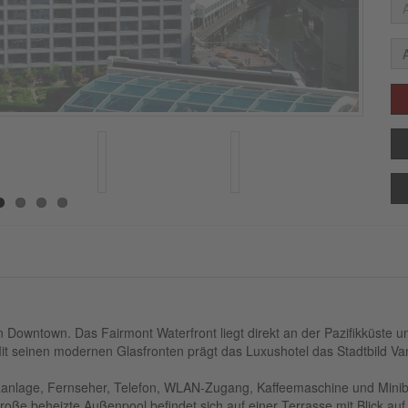
Downtown. Das Fairmont Waterfront liegt direkt an der Pazifikküste 
 seinen modernen Glasfronten prägt das Luxushotel das Stadtbild Va
aanlage, Fernseher, Telefon, WLAN-Zugang, Kaffeemaschine und Mini
große beheizte Außenpool befindet sich auf einer Terrasse mit Blick a