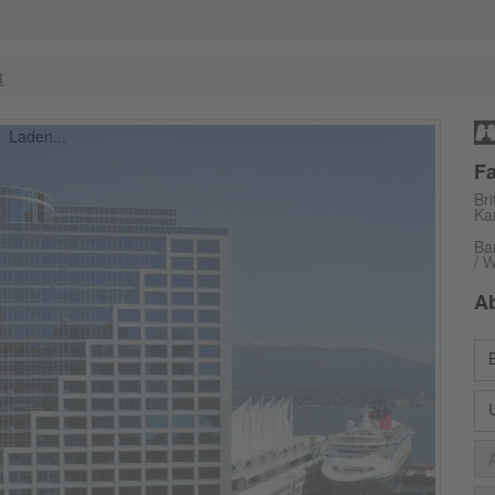
t
Laden...
Fa
Br
Ka
Ba
/ 
A