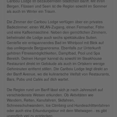
Caribou Lodge im bezaubernden Städtchen Banff. Mit ihren
Bergen, Flüssen und Seen ist die Region sowohl im Sommer
als auch im Winter ein Traum.
Die Zimmer der Caribou Lodge verfügen über ein privates
Badezimmer, einen WLAN-Zugang, einen Fernseher, Föhn
und eine Kaffeemaschine. Neben den gemütlichen Zimmern,
beheimatet die Lodge auch sechs spektakuläre Suiten.
Genieße ein entspannendes Bad im Whirlpool mit Blick auf
das umliegende Bergpanorama. Ebenfalls zur Unterkunft
gehören Fitnessmöglichkeiten, Dampfbad, Pool und Spa
Bereich. Deinen Hunger kannst du sowohl im Steakhouse
Restaurant direkt im Gebäude als auch im Ortskern wenige
Gehminuten entfernt stillen. Die Caribou Lodge liegt direkt an
der Banff Avenue, wo die kulinarische Vielfalt von Restaurants,
Bars, Pubs und Cafés auf dich wartet.
Die Region rund um Banff lässt sich je nach Jahreszeit auf
verschiedenste Weisen erkunden. Ob Aktivitäten wie
Wandern, Reiten, Kanufahren, Skifahren,
Schneeschuhwandern, Ice Climbing und Hundeschlittenfahren
oder auch eine Erkundungstour mit dem Mietwagen - es gibt
unendlich viel zu entdecken.