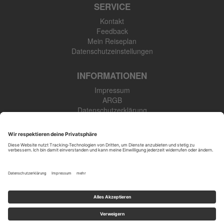
SERVICE
Kontakt
Feedback
Mein Reiseplan
Datenschutzeinstellungen
INFORMATIONEN
Impressum
ARGB
Datenschutzerklärung
Newsletter
SK Touristik GmbH
48308 Senden-Bösensell
Tel: +49 (0) 2536 345 910
Öffnungszeiten
: Mo.-Fr. 09:00-17:00