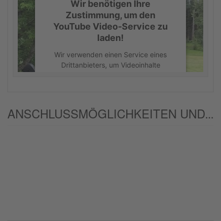
Wir benötigen Ihre
Zustimmung, um den
YouTube Video-Service zu
laden!
Wir verwenden einen Service eines
Drittanbieters, um Videoinhalte
einzubetten. Dieser Service kann
Daten zu Ihren Aktivitäten sammeln.
Bitte lesen Sie die Details durch und
stimmen Sie der Nutzung des Service
ANSCHLUSSMÖGLICHKEITEN UND/ODER ALTERNATIVEN:
zu, um dieses Video anzusehen.
Mehr Informationen
Akzeptieren
powered by
Usercentrics Consent
Management Platform