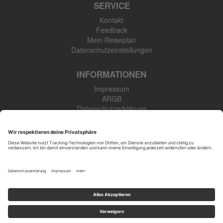
SERVICE
Kontakt
Feedback
Mein Reiseplan
Datenschutzeinstellungen
INFORMATIONEN
Impressum
ARGB
Datenschutzerklärung
Newsletter
SK Touristik GmbH
48308 Senden-Bösensell
Tel: +49 (0) 2536 345 910
Öffnungszeiten
: Mo.-Fr. 09:00-17:00