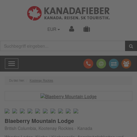
EUR
Toggle
navigation
Du bist hier:
Kootenay Rockies
Blaeberry Mountain Lodge
British Columbia, Kootenay Rockies - Kanada