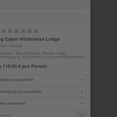
og Cabin Wilderness Lodge
aska - Kanada
staurant, Spa / Wellness, Wander-Lodge,
ternetzugang, Kanuverleih und AngelmÃ¶glichkeiten
b
119,00
€ pro Person
Belegung auswählen!
Unterbringung auswählen!
Bitte auswählen!