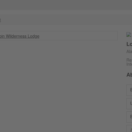
t
L
Al
Re
In
A