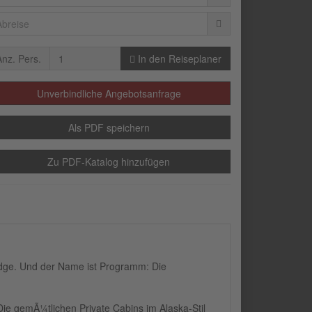
Anz. Pers.
In den Reiseplaner
Unverbindliche Angebotsanfrage
Als PDF speichern
Zu PDF-Katalog hinzufügen
odge. Und der Name ist Programm: Die
ie gemÃ¼tlichen Private Cabins im Alaska-Stil