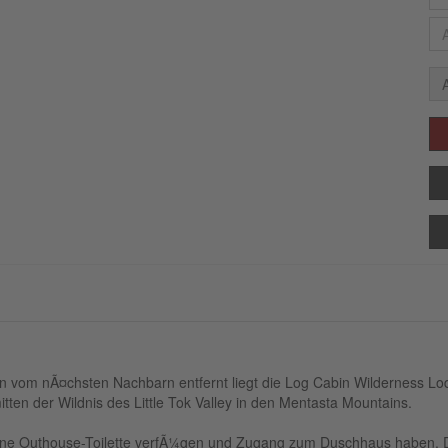
n vom nÃ¤chsten Nachbarn entfernt liegt die Log Cabin Wilderness L
ten der Wildnis des Little Tok Valley in den Mentasta Mountains.
 eine Outhouse-Toilette verfÃ¼gen und Zugang zum Duschhaus haben. D