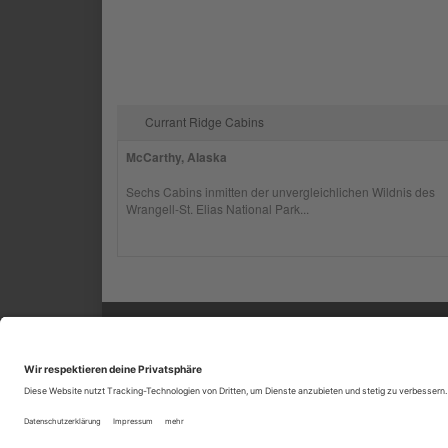
Currant Ridge Cabins
McCarthy, Alaska
Sechs Cabins inmitten der unvergleichlichen Wildnis des
Wrangell-St. Elias National Park...
SERVICE
INF
Kontakt
Impr
Feedback
ARG
Mein Reiseplan
Daten
Datenschutzeinstellungen
Newsl