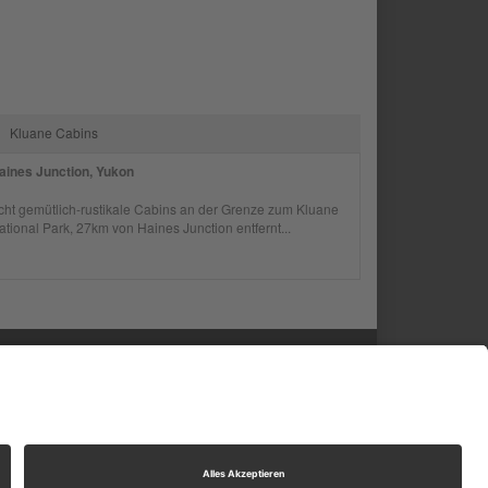
Kluane Cabins
aines Junction, Yukon
cht gemütlich-rustikale Cabins an der Grenze zum Kluane
ational Park, 27km von Haines Junction entfernt...
stik GmbH
nden-Bösensell
 (0) 2536 345 910
szeiten
: Mo.-Fr. 09:00-17:00