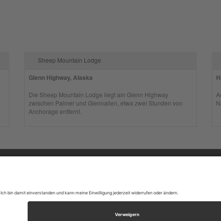
Sheep Mountain Lodge
Glenn Highway, Alaska
H
Die Sheep Mountain Lodge liegt am Glenn Highway
A
zwischen Palmer und Glennallen, etwa zwei Stunden von
N
Anchorage entfernt.
ORMATIONEN
SK Touri
48308 Se
essum
Tel: +49
B
schutzerklärung
Öffnung
etter