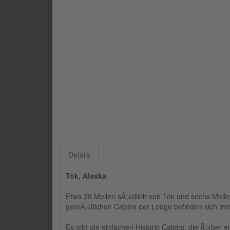
Details
Tok, Alaska
Etwa 28 Meilen sÃ¼dlich von Tok und sechs Meile
gemÃ¼tlichen Cabins der Lodge befinden sich inmit
Es gibt die einfachen Historic Cabins, die Ã¼ber