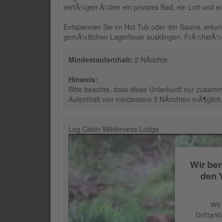
verfÃ¼gen Ã¼ber ein privates Bad, ein Loft und e
Entspannen Sie im Hot Tub oder der Sauna, erku
gemÃ¼tlichen Lagerfeuer ausklingen. FrÃ¼hstÃ¼
Mindestaufenthalt:
2 NÃ¤chte
Hinweis:
Bitte beachte, dass diese Unterkunft nur zusamm
Aufenthalt von mindestens 3 NÃ¤chten mÃ¶glich
Log Cabin Wilderness Lodge
Wir be
den 
Wir
Drittanb