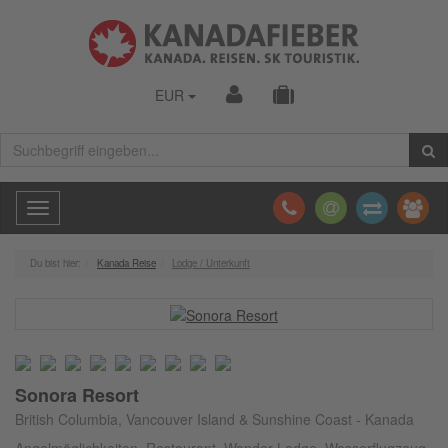
EUR
Toggle
navigation
Du bist hier:
Kanada Reise
Lodge / Unterkunft
Sonora Resort
British Columbia, Vancouver Island & Sunshine Coast - Kanada