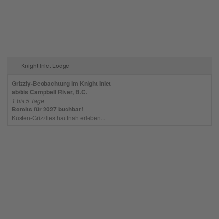
Akzeptieren
powered by
Usercentrics Consent
Management Platform
Knight Inlet Lodge
Grizzly-Beobachtung im Knight Inlet
ab/bis Campbell River, B.C.
1 bis 5 Tage
Bereits für 2027 buchbar!
Küsten-Grizzlies hautnah erleben...