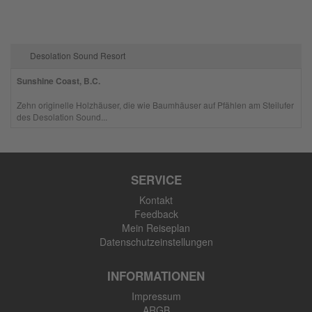
Desolation Sound Resort
Sunshine Coast, B.C.
Zehn originelle Holzhäuser, die wie Baumhäuser auf Pfählen am Steilufer
des Desolation Sound...
SERVICE
Kontakt
Feedback
Mein Reiseplan
Datenschutzeinstellungen
INFORMATIONEN
Impressum
ARGB