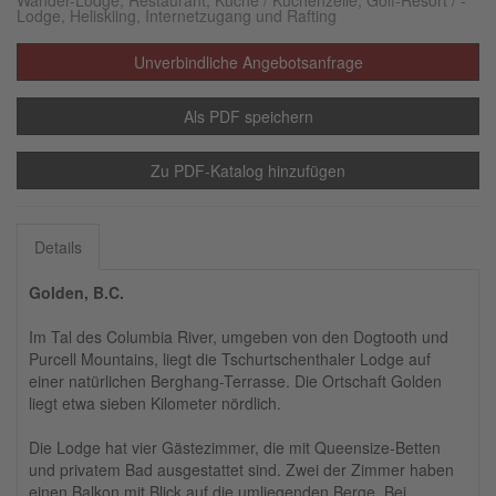
Wander-Lodge, Restaurant, Küche / Küchenzeile, Golf-Resort / -
Lodge, Heliskiing, Internetzugang und Rafting
Unverbindliche Angebotsanfrage
Als PDF speichern
Zu PDF-Katalog hinzufügen
Details
Golden, B.C.
Im Tal des Columbia River, umgeben von den Dogtooth und
Purcell Mountains, liegt die Tschurtschenthaler Lodge auf
einer natürlichen Berghang-Terrasse. Die Ortschaft Golden
liegt etwa sieben Kilometer nördlich.
Die Lodge hat vier Gästezimmer, die mit Queensize-Betten
und privatem Bad ausgestattet sind. Zwei der Zimmer haben
einen Balkon mit Blick auf die umliegenden Berge. Bei