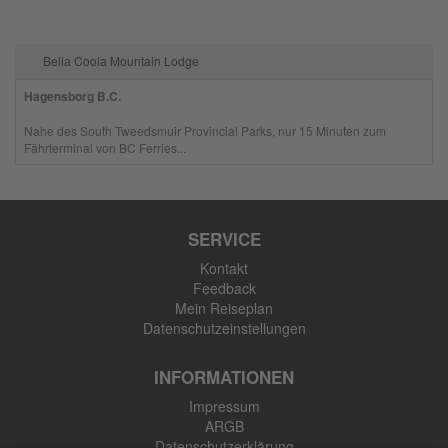
Bella Coola Mountain Lodge
Hagensborg B.C.
Nahe des South Tweedsmuir Provincial Parks, nur 15 Minuten zum
Fährterminal von BC Ferries...
SERVICE
Kontakt
Feedback
Mein Reiseplan
Datenschutzeinstellungen
INFORMATIONEN
Impressum
ARGB
Datenschutzerklärung