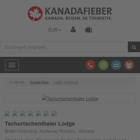
EUR
Toggle
navigation
Du bist hier:
Kanada Reise
Lodge / Unterkunft
Tschurtschenthaler Lodge
British Columbia, Kootenay Rockies - Kanada