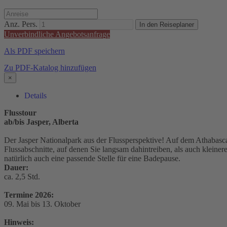
Anz. Pers.
In den Reiseplaner
Unverbindliche Angebotsanfrage
Als PDF speichern
Zu PDF-Katalog hinzufügen
×
Details
Flusstour
ab/bis Jasper, Alberta
Der Jasper Nationalpark aus der Flussperspektive! Auf dem Athabasca
Flussabschnitte, auf denen Sie langsam dahintreiben, als auch kleiner
natürlich auch eine passende Stelle für eine Badepause.
Dauer:
ca. 2,5 Std.
Termine 2026:
09. Mai bis 13. Oktober
Hinweis: