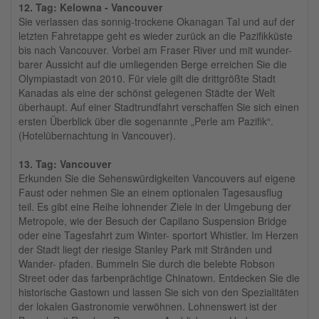
12. Tag: Kelowna - Vancouver
Sie verlassen das sonnig-trockene Okanagan Tal und auf der
letzten Fahretappe geht es wieder zurück an die Pazifikküste
bis nach Vancouver. Vorbei am Fraser River und mit wunder-
barer Aussicht auf die umliegenden Berge erreichen Sie die
Olympiastadt von 2010. Für viele gilt die drittgrößte Stadt
Kanadas als eine der schönst gelegenen Städte der Welt
überhaupt. Auf einer Stadtrundfahrt verschaffen Sie sich einen
ersten Überblick über die sogenannte „Perle am Pazifik“.
(Hotelübernachtung in Vancouver).
13. Tag: Vancouver
Erkunden Sie die Sehenswürdigkeiten Vancouvers auf eigene
Faust oder nehmen Sie an einem optionalen Tagesausflug
teil. Es gibt eine Reihe lohnender Ziele in der Umgebung der
Metropole, wie der Besuch der Capilano Suspension Bridge
oder eine Tagesfahrt zum Winter- sportort Whistler. Im Herzen
der Stadt liegt der riesige Stanley Park mit Stränden und
Wander- pfaden. Bummeln Sie durch die belebte Robson
Street oder das farbenprächtige Chinatown. Entdecken Sie die
historische Gastown und lassen Sie sich von den Spezialitäten
der lokalen Gastronomie verwöhnen. Lohnenswert ist der