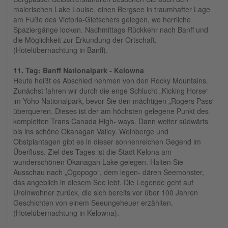
malerischen Lake Louise, einen Bergsee in traumhafter Lage
am Fuße des Victoria-Gletschers gelegen, wo herrliche
Spaziergänge locken. Nachmittags Rückkehr nach Banff und
die Möglichkeit zur Erkundung der Ortschaft.
(Hotelübernachtung in Banff).
11. Tag: Banff Nationalpark - Kelowna
Heute heißt es Abschied nehmen von den Rocky Mountains.
Zunächst fahren wir durch die enge Schlucht „Kicking Horse“
im Yoho Nationalpark, bevor Sie den mächtigen „Rogers Pass“
überqueren. Dieses ist der am höchsten gelegene Punkt des
kompletten Trans Canada High- ways. Dann weiter südwärts
bis ins schöne Okanagan Valley. Weinberge und
Obstplantagen gibt es in dieser sonnenreichen Gegend im
Überfluss. Ziel des Tages ist die Stadt Kelona am
wunderschönen Okanagan Lake gelegen. Halten Sie
Ausschau nach „Ogopogo“, dem legen- dären Seemonster,
das angeblich in diesem See lebt. Die Legende geht auf
Ureinwohner zurück, die sich bereits vor über 100 Jahren
Geschichten von einem Seeungeheuer erzählten.
(Hotelübernachtung in Kelowna).