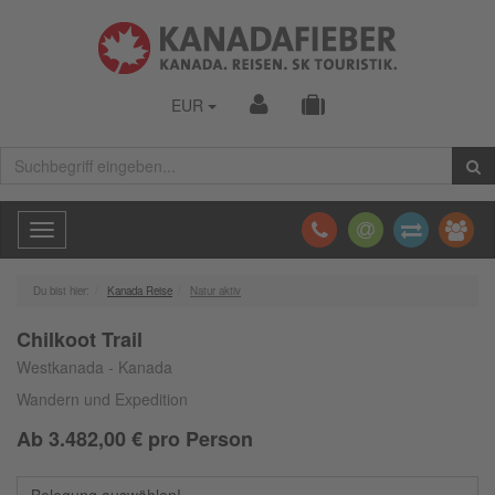
EUR
Toggle
navigation
Du bist hier:
Kanada Reise
Natur aktiv
Chilkoot Trail
Westkanada - Kanada
Wandern und Expedition
Ab
3.482,00
€ pro Person