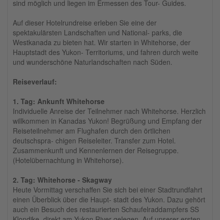
sind möglich und liegen im Ermessen des Tour- Guides.
Auf dieser Hotelrundreise erleben Sie eine der
spektakulärsten Landschaften und National- parks, die
Westkanada zu bieten hat. Wir starten in Whitehorse, der
Hauptstadt des Yukon- Territoriums, und fahren durch weite
und wunderschöne Naturlandschaften nach Süden.
Reiseverlauf:
1. Tag: Ankunft Whitehorse
Individuelle Anreise der Teilnehmer nach Whitehorse. Herzlich
willkommen in Kanadas Yukon! Begrüßung und Empfang der
Reiseteilnehmer am Flughafen durch den örtlichen
deutschspra- chigen Reiseleiter. Transfer zum Hotel.
Zusammenkunft und Kennenlernen der Reisegruppe.
(Hotelübernachtung in Whitehorse).
2. Tag: Whitehorse - Skagway
Heute Vormittag verschaffen Sie sich bei einer Stadtrundfahrt
einen Überblick über die Haupt- stadt des Yukon. Dazu gehört
auch ein Besuch des restaurierten Schaufelraddampfers SS
Klondike, direkt am Yukon River gelegen. Auf unserer ersten