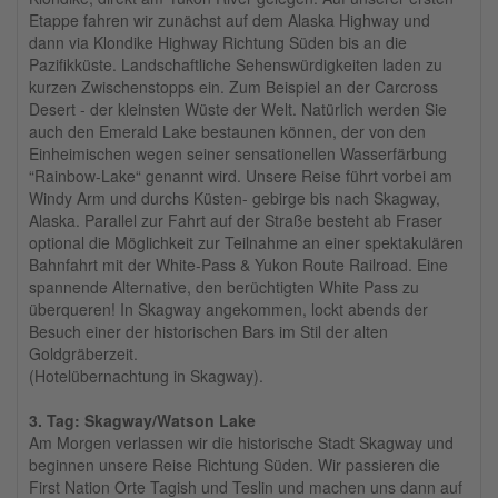
Etappe fahren wir zunächst auf dem Alaska Highway und
dann via Klondike Highway Richtung Süden bis an die
Pazifikküste. Landschaftliche Sehenswürdigkeiten laden zu
kurzen Zwischenstopps ein. Zum Beispiel an der Carcross
Desert - der kleinsten Wüste der Welt. Natürlich werden Sie
auch den Emerald Lake bestaunen können, der von den
Einheimischen wegen seiner sensationellen Wasserfärbung
“Rainbow-Lake“ genannt wird. Unsere Reise führt vorbei am
Windy Arm und durchs Küsten- gebirge bis nach Skagway,
Alaska. Parallel zur Fahrt auf der Straße besteht ab Fraser
optional die Möglichkeit zur Teilnahme an einer spektakulären
Bahnfahrt mit der White-Pass & Yukon Route Railroad. Eine
spannende Alternative, den berüchtigten White Pass zu
überqueren! In Skagway angekommen, lockt abends der
Besuch einer der historischen Bars im Stil der alten
Goldgräberzeit.
(Hotelübernachtung in Skagway).
3. Tag: Skagway/Watson Lake
Am Morgen verlassen wir die historische Stadt Skagway und
beginnen unsere Reise Richtung Süden. Wir passieren die
First Nation Orte Tagish und Teslin und machen uns dann auf