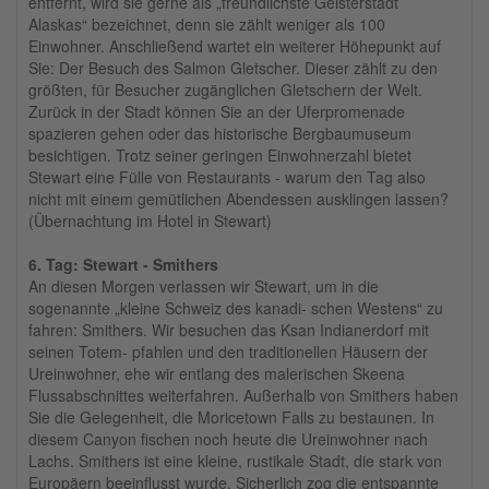
entfernt, wird sie gerne als „freundlichste Geisterstadt
Alaskas“ bezeichnet, denn sie zählt weniger als 100
Einwohner. Anschließend wartet ein weiterer Höhepunkt auf
Sie: Der Besuch des Salmon Gletscher. Dieser zählt zu den
größten, für Besucher zugänglichen Gletschern der Welt.
Zurück in der Stadt können Sie an der Uferpromenade
spazieren gehen oder das historische Bergbaumuseum
besichtigen. Trotz seiner geringen Einwohnerzahl bietet
Stewart eine Fülle von Restaurants - warum den Tag also
nicht mit einem gemütlichen Abendessen ausklingen lassen?
(Übernachtung im Hotel in Stewart)
6. Tag: Stewart - Smithers
An diesen Morgen verlassen wir Stewart, um in die
sogenannte „kleine Schweiz des kanadi- schen Westens“ zu
fahren: Smithers. Wir besuchen das Ksan Indianerdorf mit
seinen Totem- pfahlen und den traditionellen Häusern der
Ureinwohner, ehe wir entlang des malerischen Skeena
Flussabschnittes weiterfahren. Außerhalb von Smithers haben
Sie die Gelegenheit, die Moricetown Falls zu bestaunen. In
diesem Canyon fischen noch heute die Ureinwohner nach
Lachs. Smithers ist eine kleine, rustikale Stadt, die stark von
Europäern beeinflusst wurde. Sicherlich zog die entspannte