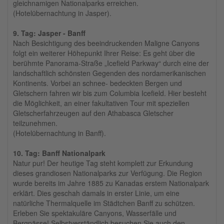
gleichnamigen Nationalparks erreichen.
(Hotelübernachtung in Jasper).
9. Tag: Jasper - Banff
Nach Besichtigung des beeindruckenden Maligne Canyons
folgt ein weiterer Höhepunkt Ihrer Reise: Es geht über die
berühmte Panorama-Straße „Icefield Parkway“ durch eine der
landschaftlich schönsten Gegenden des nordamerikanischen
Kontinents. Vorbei an schnee- bedeckten Bergen und
Gletschern fahren wir bis zum Columbia Icefield. Hier besteht
die Möglichkeit, an einer fakultativen Tour mit speziellen
Gletscherfahrzeugen auf den Athabasca Gletscher
teilzunehmen.
(Hotelübernachtung in Banff).
10. Tag: Banff Nationalpark
Natur pur! Der heutige Tag steht komplett zur Erkundung
dieses grandiosen Nationalparks zur Verfügung. Die Region
wurde bereits im Jahre 1885 zu Kanadas erstem Nationalpark
erklärt. Dies geschah damals in erster Linie, um eine
natürliche Thermalquelle im Städtchen Banff zu schützen.
Erleben Sie spektakuläre Canyons, Wasserfälle und
Bergpässe! Selbstverständlich besuchen Sie auch den