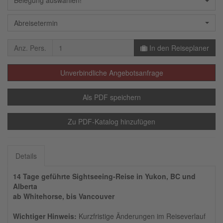
Belegung auswählen!
Abreisetermin
Anz. Pers.
In den Reiseplaner
Unverbindliche Angebotsanfrage
Als PDF speichern
Zu PDF-Katalog hinzufügen
Details
14 Tage geführte Sightseeing-Reise in Yukon, BC und
Alberta
ab Whitehorse, bis Vancouver
Wichtiger Hinweis:
Kurzfristige Änderungen im Reiseverlauf