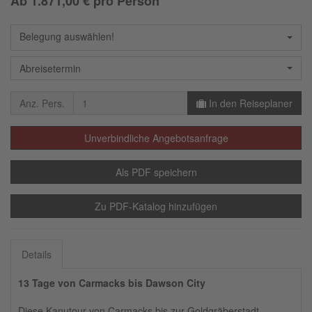
Ab
1.871,00
€ pro Person
Belegung auswählen!
Abreisetermin
Anz. Pers.
In den Reiseplaner
Unverbindliche Angebotsanfrage
Als PDF speichern
Zu PDF-Katalog hinzufügen
Details
13 Tage von Carmacks bis Dawson City
Diese Kanutour von Carmacks bis zur Goldgräberstadt