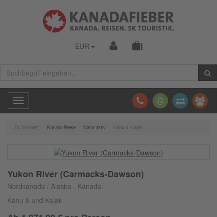
EUR
Toggle
navigation
Du bist hier:
Kanada Reise
Natur aktiv
Kanu & Kajak
Yukon River (Carmacks-Dawson)
Nordkanada / Alaska - Kanada
Kanu & und Kajak