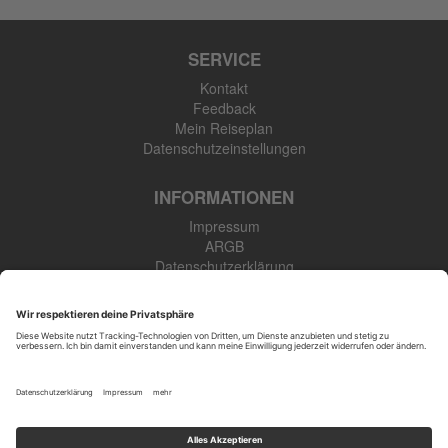
SERVICE
Kontakt
Feedback
Mein Reiseplan
Datenschutzeinstellungen
INFORMATIONEN
Impressum
ARGB
Datenschutzerklärung
Newsletter
SK Touristik GmbH
48308 Senden-Bösensell
Tel: +49 (0) 2536 345 910