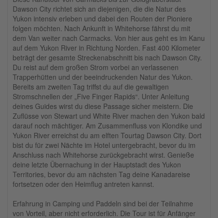
Dawson City richtet sich an diejenigen, die die Natur des
Yukon intensiv erleben und dabei den Routen der Pioniere
folgen möchten. Nach Ankunft in Whitehorse fährst du mit
dem Van weiter nach Carmacks. Von hier aus geht es im Kanu
auf dem Yukon River in Richtung Norden. Fast 400 Kilometer
beträgt der gesamte Streckenabschnitt bis nach Dawson City.
Du reist auf dem großen Strom vorbei an verlassenen
Trapperhütten und der beeindruckenden Natur des Yukon.
Bereits am zweiten Tag triffst du auf die gewaltigen
Stromschnellen der „Five Finger Rapids“. Unter Anleitung
deines Guides wirst du diese Passage sicher meistern. Die
Zuflüsse von Stewart und White River machen den Yukon bald
darauf noch mächtiger. Am Zusammenfluss von Klondike und
Yukon River erreichst du am elften Tourtag Dawson City. Dort
bist du für zwei Nächte im Hotel untergebracht, bevor du im
Anschluss nach Whitehorse zurückgebracht wirst. Genieße
deine letzte Übernachung in der Hauptstadt des Yukon
Territories, bevor du am nächsten Tag deine Kanadareise
fortsetzen oder den Heimflug antreten kannst.
Erfahrung in Camping und Paddeln sind bei der Teilnahme
von Vorteil, aber nicht erforderlich. Die Tour ist für Anfänger