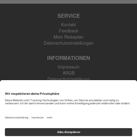
SERVICE
Kontakt
Feedback
Mein Reiseplan
Datenschutzeinstellungen
INFORMATIONEN
Impressum
ARGB
Datenschutzerklärung
Newsletter
SK Touristik GmbH
48308 Senden-Bösensell
Tel: +49 (0) 2536 345 910