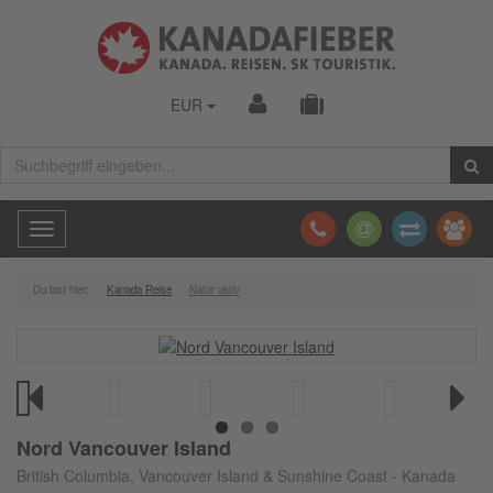
EUR
Toggle
navigation
Du bist hier:
Kanada Reise
Natur aktiv
Previous
Next
Nord Vancouver Island
British Columbia, Vancouver Island & Sunshine Coast - Kanada