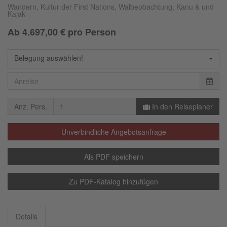
Wandern, Kultur der First Nations, Walbeobachtung, Kanu & und
Kajak
Ab
4.697,00
€ pro Person
Belegung auswählen!
Anz. Pers.
In den Reiseplaner
Unverbindliche Angebotsanfrage
Als PDF speichern
Zu PDF-Katalog hinzufügen
Details