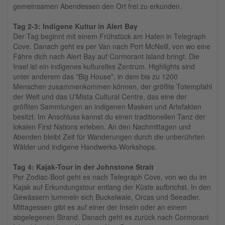
gemeinsamen Abendessen den Ort frei zu erkunden.
Tag 2-3: Indigene Kultur in Alert Bay
Der Tag beginnt mit einem Frühstück am Hafen in Telegraph
Cove. Danach geht es per Van nach Port McNeill, von wo eine
Fähre dich nach Alert Bay auf Cormorant Island bringt. Die
Insel ist ein indigenes kulturelles Zentrum. Highlights sind
unter anderem das "Big House", in dem bis zu 1200
Menschen zusammenkommen können, der größte Totempfahl
der Welt und das U'Mista Cultural Centre, das eine der
größten Sammlungen an indigenen Masken und Artefakten
besitzt. Im Anschluss kannst du einen traditionellen Tanz der
lokalen First Nations erleben. An den Nachmittagen und
Abenden bleibt Zeit für Wanderungen durch die unberührten
Wälder und indigene Handwerks-Workshops.
Tag 4: Kajak-Tour in der Johnstone Strait
Per Zodiac-Boot geht es nach Telegraph Cove, von wo du im
Kajak auf Erkundungstour entlang der Küste aufbrichst. In den
Gewässern tummeln sich Buckelwale, Orcas und Seeadler.
Mittagessen gibt es auf einer der Inseln oder an einem
abgelegenen Strand. Danach geht es zurück nach Cormorant