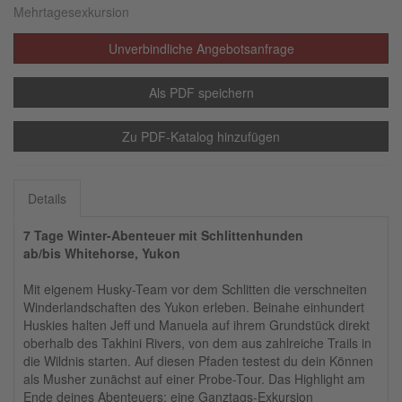
Mehrtagesexkursion
Unverbindliche Angebotsanfrage
Als PDF speichern
Zu PDF-Katalog hinzufügen
Details
7 Tage Winter-Abenteuer mit Schlittenhunden
ab/bis Whitehorse, Yukon
Mit eigenem Husky-Team vor dem Schlitten die verschneiten
Winderlandschaften des Yukon erleben. Beinahe einhundert
Huskies halten Jeff und Manuela auf ihrem Grundstück direkt
oberhalb des Takhini Rivers, von dem aus zahlreiche Trails in
die Wildnis starten. Auf diesen Pfaden testest du dein Können
als Musher zunächst auf einer Probe-Tour. Das Highlight am
Ende deines Abenteuers: eine Ganztags-Exkursion