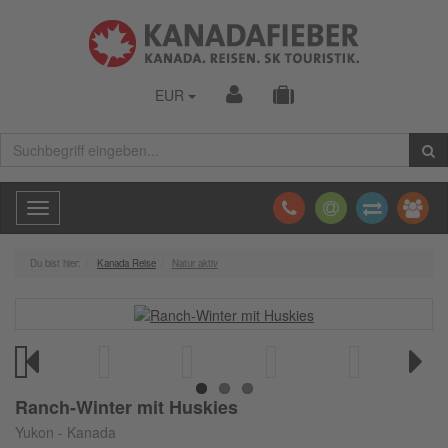
EUR
Toggle
navigation
Du bist hier:
Kanada Reise
Natur aktiv
Previous
Next
Ranch-Winter mit Huskies
Yukon - Kanada