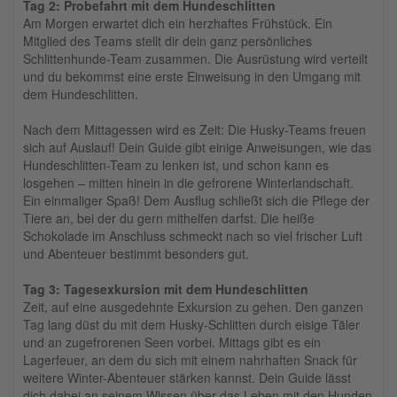
Tag 2: Probefahrt mit dem Hundeschlitten
Am Morgen erwartet dich ein herzhaftes Frühstück. Ein
Mitglied des Teams stellt dir dein ganz persönliches
Schlittenhunde-Team zusammen. Die Ausrüstung wird verteilt
und du bekommst eine erste Einweisung in den Umgang mit
dem Hundeschlitten.
Nach dem Mittagessen wird es Zeit: Die Husky-Teams freuen
sich auf Auslauf! Dein Guide gibt einige Anweisungen, wie das
Hundeschlitten-Team zu lenken ist, und schon kann es
losgehen – mitten hinein in die gefrorene Winterlandschaft.
Ein einmaliger Spaß! Dem Ausflug schließt sich die Pflege der
Tiere an, bei der du gern mithelfen darfst. Die heiße
Schokolade im Anschluss schmeckt nach so viel frischer Luft
und Abenteuer bestimmt besonders gut.
Tag 3: Tagesexkursion mit dem Hundeschlitten
Zeit, auf eine ausgedehnte Exkursion zu gehen. Den ganzen
Tag lang düst du mit dem Husky-Schlitten durch eisige Täler
und an zugefrorenen Seen vorbei. Mittags gibt es ein
Lagerfeuer, an dem du sich mit einem nahrhaften Snack für
weitere Winter-Abenteuer stärken kannst. Dein Guide lässt
dich dabei an seinem Wissen über das Leben mit den Hunden