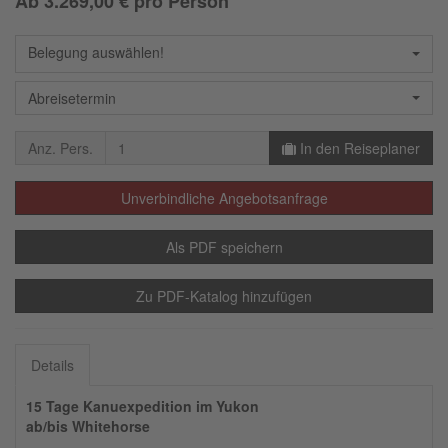
Ab
3.269,00
€ pro Person
Belegung auswählen!
Abreisetermin
Anz. Pers.
In den Reiseplaner
Unverbindliche Angebotsanfrage
Als PDF speichern
Zu PDF-Katalog hinzufügen
Details
15 Tage Kanuexpedition im Yukon
ab/bis Whitehorse