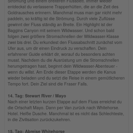
Strömung und einem breiteren Flussbett. Immer wieder
entdeckst du verlassene Trapperhütten, die an die Zeit des
Goldrausches erinnern. Manchmal muss man gar nicht mehr
paddeln, so kräftig ist die Strömung. Durch viele Zuflüsse
gewinnt der Fluss ständig an Breite. Ein Highlight ist der
Baggins Canyon mit seinem Wildwasser. Und schon bald
folgen zwei größere Stromschnellen der Wildwasser-Klasse
zwei bis drei. Du erkundest den Flussabschnitt zunächst vom
Ufer aus, um dir einen Eindruck zu verschaffen. Dein
erfahrener Guide erklärt dir, worauf du besonders achten
musst. Nachdem du die Ausrüstung um die Stromschnellen
herumgetragen hast, beginnt dein Wildwasser-Abenteuer -
wenn du willst. Am Ende dieser Etappe werden die Kanus
wieder beladen und du setzt die Reise in einem gemütlicheren
Tempo fort. Dein Ziel sind die Fraser Falls.
14. Tag: Stewart River / Mayo
Nach einer letzten kurzen Etappe auf dem Fluss erreichst du
die Ortschaft Mayo. Dann per Van zurück nach Whitehorse.
Hotel. Heiße Dusche. Manchmal ist es nicht das Schlechteste,
in die Zivilisation zurückzukehren.
15. Tag: Abreise Whitehorse