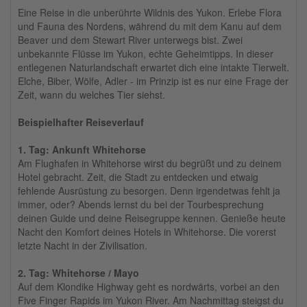
Eine Reise in die unberührte Wildnis des Yukon. Erlebe Flora
und Fauna des Nordens, während du mit dem Kanu auf dem
Beaver und dem Stewart River unterwegs bist. Zwei
unbekannte Flüsse im Yukon, echte Geheimtipps. In dieser
entlegenen Naturlandschaft erwartet dich eine intakte Tierwelt.
Elche, Biber, Wölfe, Adler - im Prinzip ist es nur eine Frage der
Zeit, wann du welches Tier siehst.
Beispielhafter Reiseverlauf
1. Tag: Ankunft Whitehorse
Am Flughafen in Whitehorse wirst du begrüßt und zu deinem
Hotel gebracht. Zeit, die Stadt zu entdecken und etwaig
fehlende Ausrüstung zu besorgen. Denn irgendetwas fehlt ja
immer, oder? Abends lernst du bei der Tourbesprechung
deinen Guide und deine Reisegruppe kennen. Genieße heute
Nacht den Komfort deines Hotels in Whitehorse. Die vorerst
letzte Nacht in der Zivilisation.
2. Tag: Whitehorse / Mayo
Auf dem Klondike Highway geht es nordwärts, vorbei an den
Five Finger Rapids im Yukon River. Am Nachmittag steigst du