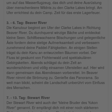
um auf das Wasserflugzeug, das dich und deine Ausrüstung
über menschenleere Wildnis zu den Clarke Lakes bringt. Am
Ufer errichtest du dein Camp. Zeit für das erste Lagerfeuer.
3. - 6. Tag: Beaver River
Die Kanutour beginnt am Ufer der Clarke Lakes in Richtung
Beaver River. Du durchquerst winzige Bäche und entdeckst
kleine Seen. Schilfbewachsene Böschungen und gelegentliche
Äste fordern deine stetige Aufmerksamkeit und verbessern
zunehmend deine Paddel-Fähigkeiten. An einigen Stellen
trägst du dein Kanu an entwurzelten Bäumen vorbei. Der
Fluss ist gesäumt von Fichtenwald und spektakulären
Gebirgsketten. Abends schlägst du dein Zelt an
wunderschönen und völlig einsamen Uferstellen auf. Hier wird
dann gemeinsam das Abendessen vorbereitet. Im Beaver
River nimmt die Strömung zu. Genieße das Panorama. So
weit man blickt, scheint die Landschaft unberührt vom Einfluss
des Menschen.
7. - 13. Tag: Stewart River
Der Stewart River wird auch der "kleine Bruder des Yukon
River" genannt. Er empfängt dich mit einer noch stärkeren