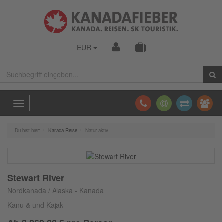
EUR
Toggle
navigation
Du bist hier:
Kanada Reise
Natur aktiv
Stewart River
Nordkanada / Alaska - Kanada
Kanu & und Kajak