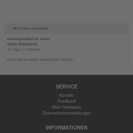
Wind River Expedition
Kanuexpedition im Yukon
ab/bis Whitehorse
15 Tage / 14 Nächte
Durch die einsame, subarktische Wildnis...
SERVICE
Kontakt
Feedback
Mein Reiseplan
Datenschutzeinstellungen
INFORMATIONEN