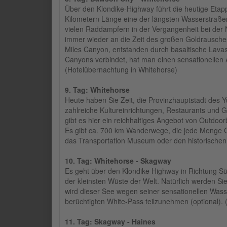
Über den Klondike-Highway führt die heutige Eta
Kilometern Länge eine der längsten Wasserstraßen 
vielen Raddampfern in der Vergangenheit bei der 
immer wieder an die Zeit des großen Goldrausche
Miles Canyon, entstanden durch basaltische Lavas
Canyons verbindet, hat man einen sensationellen 
(Hotelübernachtung in Whitehorse)
9. Tag: Whitehorse
Heute haben Sie Zeit, die Provinzhauptstadt des Y
zahlreiche Kultureinrichtungen, Restaurants und
gibt es hier ein reichhaltiges Angebot von Outdoor
Es gibt ca. 700 km Wanderwege, die jede Menge 
das Transportation Museum oder den historischen
10. Tag: Whitehorse - Skagway
Es geht über den Klondike Highway in Richtung Sü
der kleinsten Wüste der Welt. Natürlich werden S
wird dieser See wegen seiner sensationellen Was
berüchtigten White-Pass teilzunehmen (optional).
11. Tag: Skagway - Haines