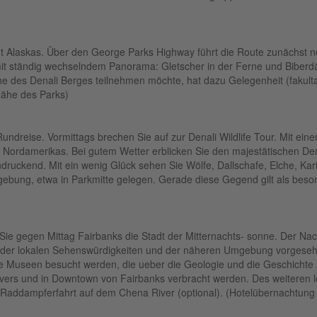
t Alaskas. Über den George Parks Highway führt die Route zunächst no
mit ständig wechselndem Panorama: Gletscher in der Ferne und Bibe
he des Denali Berges teilnehmen möchte, hat dazu Gelegenheit (fakulta
Nähe des Parks)
ndreise. Vormittags brechen Sie auf zur Denali Wildlife Tour. Mit eine
n Nordamerikas. Bei gutem Wetter erblicken Sie den majestätischen De
eindruckend. Mit ein wenig Glück sehen Sie Wölfe, Dallschafe, Elche, K
bung, etwa in Parkmitte gelegen. Gerade diese Gegend gilt als beson
 gegen Mittag Fairbanks die Stadt der Mitternachts- sonne. Der Nachm
ung der lokalen Sehenswürdigkeiten und der näheren Umgebung vorgesehe
 Museen besucht werden, die ueber die Geologie und die Geschichte A
rs und in Downtown von Fairbanks verbracht werden. Des weiteren l
 Raddampferfahrt auf dem Chena River (optional). (Hotelübernachtung 