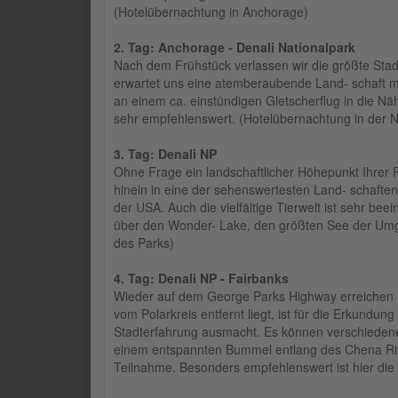
(Hotelübernachtung in Anchorage)
2. Tag: Anchorage - Denali Nationalpark
Nach dem Frühstück verlassen wir die größte Stad
erwartet uns eine atemberaubende Land- schaft 
an einem ca. einstündigen Gletscherflug in die Nä
sehr empfehlenswert. (Hotelübernachtung in der 
3. Tag: Denali NP
Ohne Frage ein landschaftlicher Höhepunkt Ihrer Ru
hinein in eine der sehenswertesten Land- schafte
der USA. Auch die vielfältige Tierwelt ist sehr be
über den Wonder- Lake, den größten See der Umge
des Parks)
4. Tag: Denali NP - Fairbanks
Wieder auf dem George Parks Highway erreichen Sie
vom Polarkreis entfernt liegt, ist für die Erkund
Stadterfahrung ausmacht. Es können verschiedene
einem entspannten Bummel entlang des Chena Rive
Teilnahme. Besonders empfehlenswert ist hier die