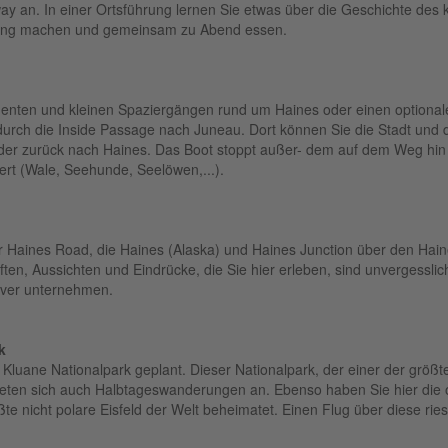
y an. In einer Ortsführung lernen Sie etwas über die Geschichte des 
hrung machen und gemeinsam zu Abend essen.
enten und kleinen Spaziergängen rund um Haines oder einen optionalen
s durch die Inside Passage nach Juneau. Dort können Sie die Stadt und 
er zurück nach Haines. Das Boot stoppt außer- dem auf dem Weg hin u
rt (Wale, Seehunde, Seelöwen,...).
 Haines Road, die Haines (Alaska) und Haines Junction über den Hain
ten, Aussichten und Eindrücke, die Sie hier erleben, sind unvergessl
iver unternehmen.
k
Kluane Nationalpark geplant. Dieser Nationalpark, der einer der größ
bieten sich auch Halbtageswanderungen an. Ebenso haben Sie hier die o
e nicht polare Eisfeld der Welt beheimatet. Einen Flug über diese ri