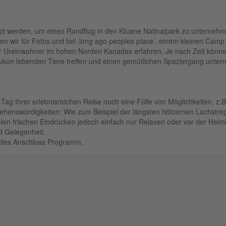
 werden, um einen Rundflug in den Kluane Natinalpark zu unternehme
 wir für Fotos und bei ‚long ago peoples place‘, einem kleinen Camp v
r Ureinwohner im hohen Norden Kanadas erfahren. Je nach Zeit könn
 Yukon lebenden Tiere treffen und einen gemütlichen Spaziergang unte
 Tag Ihrer erlebnisreichen Reise noch eine Fülle von Möglichkeiten, z
Sehenswürdigkeiten: Wie zum Beispiel der längsten hölzernen Lachstr
len frischen Eindrücken jedoch einfach nur Relaxen oder vor der Hei
d Gelegenheit.
elles Anschluss Programm.