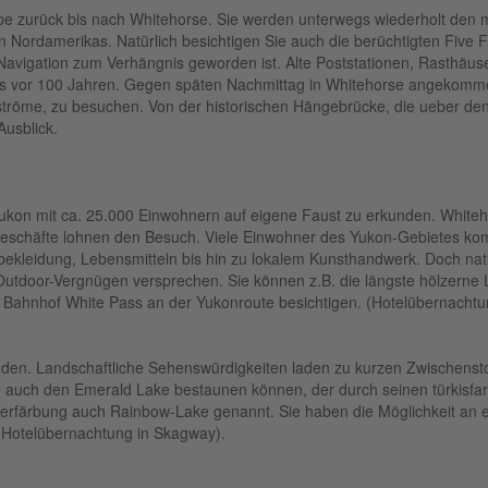
ppe zurück bis nach Whitehorse. Sie werden unterwegs wiederholt den
Nordamerikas. Natürlich besichtigen Sie auch die berüchtigten Five Fi
Navigation zum Verhängnis geworden ist. Alte Poststationen, Rasthäus
s vor 100 Jahren. Gegen späten Nachmittag in Whitehorse angekomme
tröme, zu besuchen. Von der historischen Hängebrücke, die ueber den 
Ausblick.
ukon mit ca. 25.000 Einwohnern auf eigene Faust zu erkunden. Whitehor
 Geschäfte lohnen den Besuch. Viele Einwohner des Yukon-Gebietes kom
bekleidung, Lebensmitteln bis hin zu lokalem Kunsthandwerk. Doch natürl
Outdoor-Vergnügen versprechen. Sie können z.B. die längste hölzern
 Bahnhof White Pass an der Yukonroute besichtigen. (Hotelübernachtu
den. Landschaftliche Sehenswürdigkeiten laden zu kurzen Zwischensto
ie auch den Emerald Lake bestaunen können, der durch seinen türkisfar
serfärbung auch Rainbow-Lake genannt. Sie haben die Möglichkeit an 
 (Hotelübernachtung in Skagway).