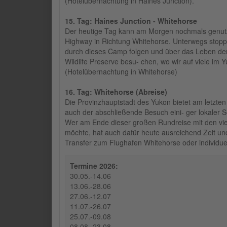
(Hotelübernachtung in Haines Junction).
15. Tag: Haines Junction - Whitehorse
Der heutige Tag kann am Morgen nochmals genutzt
Highway in Richtung Whitehorse. Unterwegs stoppen
durch dieses Camp folgen und über das Leben de
Wildlife Preserve besu- chen, wo wir auf viele im
(Hotelübernachtung in Whitehorse)
16. Tag: Whitehorse (Abreise)
Die Provinzhauptstadt des Yukon bietet am letzten
auch der abschließende Besuch eini- ger lokaler 
Wer am Ende dieser großen Rundreise mit den vie
möchte, hat auch dafür heute ausreichend Zeit un
Transfer zum Flughafen Whitehorse oder individu
Termine 2026:
30.05.-14.06
13.06.-28.06
27.06.-12.07
11.07.-26.07
25.07.-09.08
08.08.-23.08