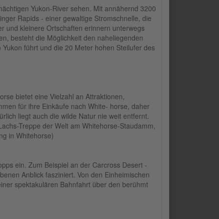
 mächtigen Yukon-River sehen. Mit annähernd 3200
nger Rapids - einer gewaltige Stromschnelle, die
er und kleinere Ortschaften erinnern unterwegs
n, besteht die Möglichkeit den naheliegenden
Yukon führt und die 20 Meter hohen Steilufer des
se bietet eine Vielzahl an Attraktionen,
men für ihre Einkäufe nach White- horse, daher
ich liegt auch die wilde Natur nie weit entfernt.
e Lachs-Treppe der Welt am Whitehorse-Staudamm,
ng in Whitehorse)
pps ein. Zum Beispiel an der Carcross Desert -
benen Anblick fasziniert. Von den Einheimischen
einer spektakulären Bahnfahrt über den berühmt