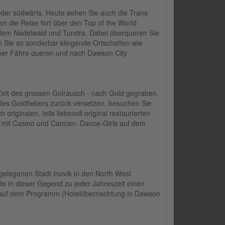
der südwärts. Heute sehen Sie auch die Trans-
en die Reise fort über den Top of the World
ealem Nadelwald und Tundra. Dabei überqueren Sie
 Sie so sonderbar klingende Ortschaften wie
iner Fähre queren und nach Dawson City
 Zeit des grossen Golrausch - nach Gold gegraben.
 des Goldfiebers zurück versetzen, besuchen Sie
iginalen, teils liebevoll original restaurierten
 mit Casino und Cancan- Dance-Girls auf dem
elegenen Stadt Inuvik in den North West
e in dieser Gegend zu jeder Jahreszeit einen
t auf dem Programm (Hotelübernachtung in Dawson