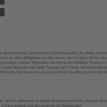
der spektakulärsten Landschaften und Nationalparks, die Alaska und de
Spuren der alten Goldgräber und Abenteurer. Hier im hohen Norden des
rgmassiven erleben. Bewundern Sie ebenso die vielfältige Tierwelt im
ein kurzes Stück über die Inside Passage nach Haines. Atemberaubend
momente. Von Haines Junction aus lohnt ein Rundflug über den die Gl
ge. Herzlich willkommen in Alaska! Begrüßung und Emp- fang der Reis
el. Zusammenkunft und Kennenlernen der Reisegruppe.