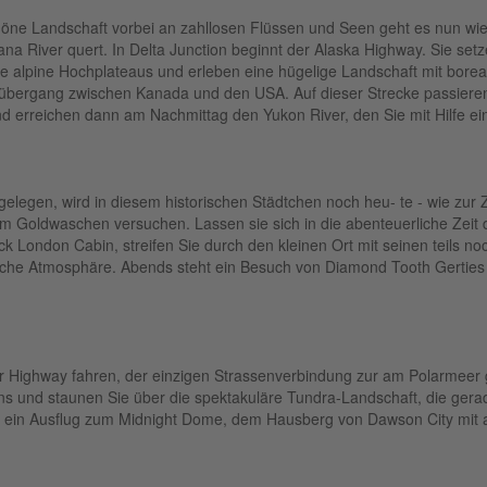
höne Landschaft vorbei an zahllosen Flüssen und Seen geht es nun wie
na River quert. In Delta Junction beginnt der Alaska Highway. Sie setz
e alpine Hochplateaus und erleben eine hügelige Landschaft mit bor
übergang zwischen Kanada und den USA. Auf dieser Strecke passieren
 erreichen dann am Nachmittag den Yukon River, den Sie mit Hilfe e
elegen, wird in diesem historischen Städtchen noch heu- te - wie zur
im Goldwaschen versuchen. Lassen sie sich in die abenteuerliche Zeit
ndon Cabin, streifen Sie durch den kleinen Ort mit seinen teils noch or
sche Atmosphäre. Abends steht ein Besuch von Diamond Tooth Gerties
Highway fahren, der einzigen Strassenverbindung zur am Polarmeer g
ns und staunen Sie über die spektakuläre Tundra-Landschaft, die gerad
uch ein Ausflug zum Midnight Dome, dem Hausberg von Dawson City mi