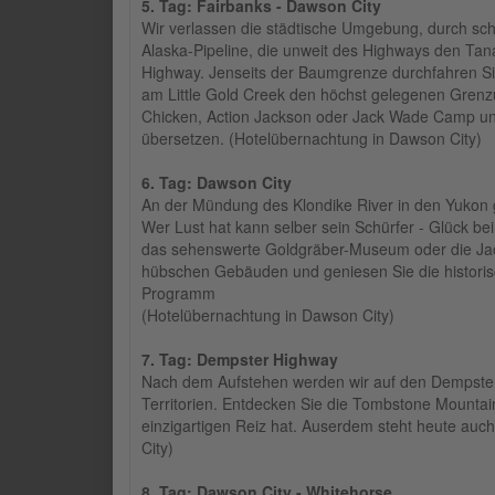
5. Tag: Fairbanks - Dawson City
Wir verlassen die städtische Umgebung, durch sc
Alaska-Pipeline, die unweit des Highways den Tana
Highway. Jenseits der Baumgrenze durchfahren Si
am Little Gold Creek den höchst gelegenen Grenz
Chicken, Action Jackson oder Jack Wade Camp und
übersetzen. (Hotelübernachtung in Dawson City)
6. Tag: Dawson City
An der Mündung des Klondike River in den Yukon g
Wer Lust hat kann selber sein Schürfer - Glück be
das sehenswerte Goldgräber-Museum oder die Jack Lo
hübschen Gebäuden und geniesen Sie die histori
Programm
(Hotelübernachtung in Dawson City)
7. Tag: Dempster Highway
Nach dem Aufstehen werden wir auf den Dempster 
Territorien. Entdecken Sie die Tombstone Mountai
einzigartigen Reiz hat. Auserdem steht heute a
City)
8. Tag: Dawson City - Whitehorse