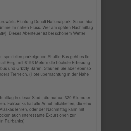
rdwärts Richtung Denali Nationalpark. Schon hier
rdämme im nahen Fluss. Wer am späten Nachmittag
tiv). Dieses Abenteuer ist bei schönem Wetter
m speziellen parkeigenen Shuttle-Bus geht es tief
nali Berg, mit 6193 Metern die höchste Erhebung
aribus und Grizzly-Bären. Staunen Sie aber ebenso
ders Tierreich. (Hotelübernachtung in der Nähe
ittag in dieser Stadt, die nur ca. 320 Kilometer
n. Fairbanks hat alle Annehmlichkeiten, die eine
laskas lehren, oder der Nachmittag kann mit
ocken auch interessante Excursionen zur
in Fairbanks)