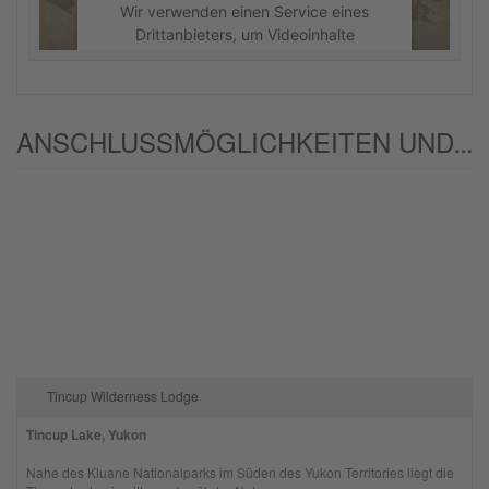
Wir verwenden einen Service eines
Drittanbieters, um Videoinhalte
einzubetten. Dieser Service kann
Daten zu Ihren Aktivitäten sammeln.
Bitte lesen Sie die Details durch und
stimmen Sie der Nutzung des Service
ANSCHLUSSMÖGLICHKEITEN UND/ODER ALTERNATIVEN:
zu, um dieses Video anzusehen.
Mehr Informationen
Akzeptieren
powered by
Usercentrics Consent
Management Platform
Tincup Wilderness Lodge
Tincup Lake, Yukon
Nahe des Kluane Nationalparks im Süden des Yukon Territories liegt die