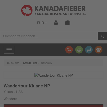
EUR
Toggle
navigation
Du bist hier:
Kanada Reise
Natur aktiv
Wandertour Kluane NP
Yukon - USA
Wandern