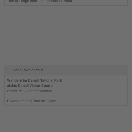
Tincup Lodge inmitten unberührter Natur...
Denali Wandertour
Wandern im Denali National Park
ab/bis Denali Visitor Centre
Dauer: ca. 3 oder 5 Stunden
Erwandere den Park mit Guide...