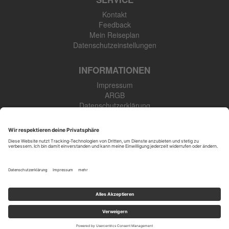
Kontakt
Feedback
Mein Reiseplan
Datenschutzeinstellungen
INFORMATIONEN
Impressum
ARGB
Datenschutzerklärung
Newsletter
SK Touristik GmbH
48308 Senden-Bösensell
Tel: +49 (0) 2536 345 910
Öffnungszeiten
: Mo.-Fr. 09:00-17:00