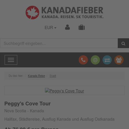
EUR
Toggle
navigation
Du bist hier:
Kanada Reise
Stadt
Peggy's Cove Tour
Nova Scotia - Kanada
Halifax, Städtereise, Ausflug Kanada und Ausflug Ostkanada