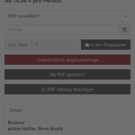
Ab
76,00
€ pro Person
Bitte auswählen!
Anz. Pers.
In den Reiseplaner
Unverbindliche Angebotsanfrage
Als PDF speichern
Zu PDF-Katalog hinzufügen
Details
Bustour
ab/bis Halifax, Nova Scotia