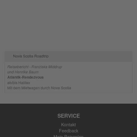
Nova Scotia Roadtrip
Reisebericht - Franziska Middrup
und Henrike Baum
Atlantik-Rendezvous
ab/bis Halifax
Mit dem Mietwagen durch Nova Scotia
SERVICE
Kontakt
Feedback
Mein Reiseplan