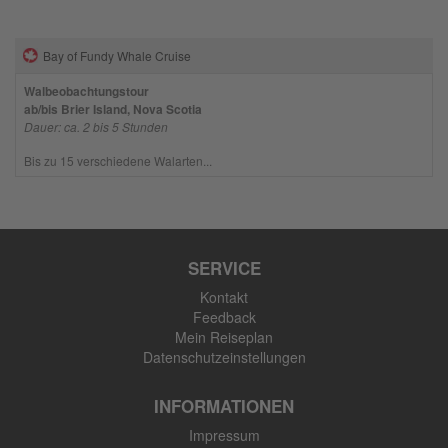
Bay of Fundy Whale Cruise
Walbeobachtungstour
ab/bis Brier Island, Nova Scotia
Dauer: ca. 2 bis 5 Stunden
Bis zu 15 verschiedene Walarten...
SERVICE
Kontakt
Feedback
Mein Reiseplan
Datenschutzeinstellungen
INFORMATIONEN
Impressum