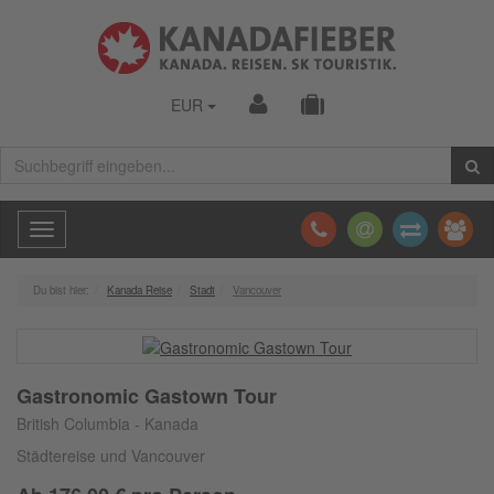
EUR
Toggle
navigation
Du bist hier:
Kanada Reise
Stadt
Vancouver
Gastronomic Gastown Tour
British Columbia - Kanada
Städtereise und Vancouver