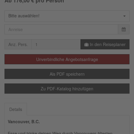
Ab
176,00
€ pro Person
Bitte auswählen!
Anz. Pers.
In den Reiseplaner
Unverbindliche Angebotsanfrage
Als PDF speichern
Zu PDF-Katalog hinzufügen
Details
Vancouver, B.C.
Esse und trinke deinen Weg durch Vancouvers ältesten