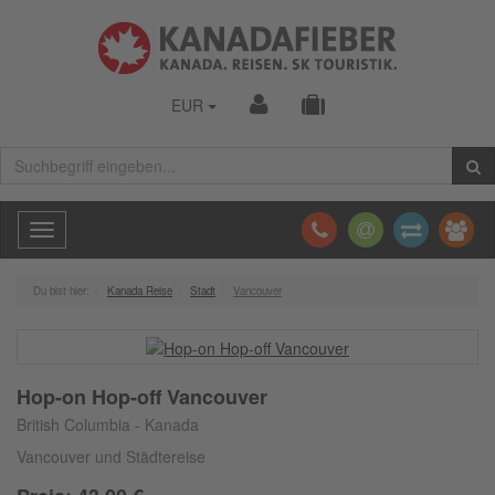
EUR
Toggle
navigation
Du bist hier:
Kanada Reise
Stadt
Vancouver
Hop-on Hop-off Vancouver
British Columbia - Kanada
Vancouver und Städtereise