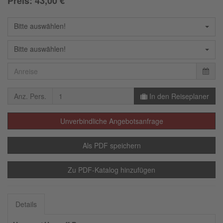
Preis:
43,00
€
Bitte auswählen!
Bitte auswählen!
Anz. Pers.
In den Reiseplaner
Unverbindliche Angebotsanfrage
Als PDF speichern
Zu PDF-Katalog hinzufügen
Details