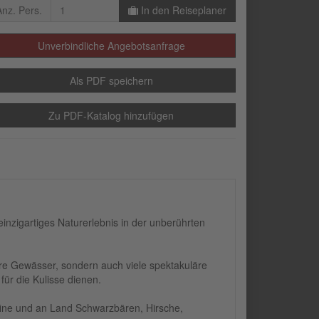
26
27
28
29
30
1
2
Anz. Pers.
In den Reiseplaner
3
4
5
6
7
8
9
Unverbindliche Angebotsanfrage
10
11
12
13
14
15
16
17
18
19
20
21
22
23
Als PDF speichern
24
25
26
27
28
29
30
Zu PDF-Katalog hinzufügen
31
1
2
3
4
5
6
inzigartiges Naturerlebnis in der unberührten
lare Gewässer, sondern auch viele spektakuläre
für die Kulisse dienen.
ine und an Land Schwarzbären, Hirsche,