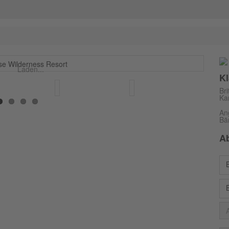
Laden...
Kl
Br
Ka
An
Bä
A