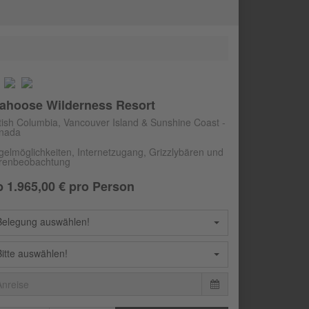
ahoose Wilderness Resort
itish Columbia, Vancouver Island & Sunshine Coast -
nada
gelmöglichkeiten, Internetzugang, Grizzlybären und
renbeobachtung
b
1.965,00
€ pro Person
Belegung auswählen!
Bitte auswählen!
Mai
2027
Mo
Di
Mi
Do
Fr
Sa
So