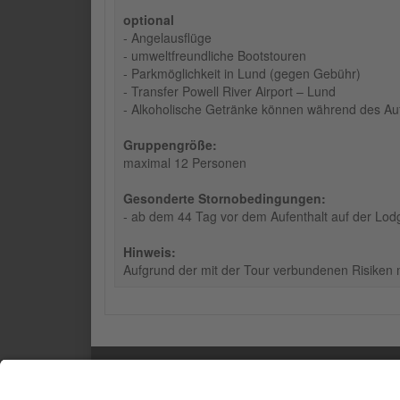
optional
- Angelausflüge
- umweltfreundliche Bootstouren
- Parkmöglichkeit in Lund (gegen Gebühr)
- Transfer Powell River Airport – Lund
- Alkoholische Getränke können während des Au
Gruppengröße:
maximal 12 Personen
Gesonderte Stornobedingungen:
- ab dem 44 Tag vor dem Aufenthalt auf der Lo
Hinweis:
Aufgrund der mit der Tour verbundenen Risiken m
SERVICE
INF