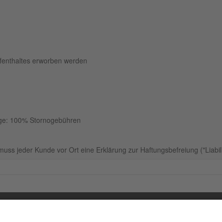
fenthaltes erworben werden
dge: 100% Stornogebühren
uss jeder Kunde vor Ort eine Erklärung zur Haftungsbefreiung ("Liabili
ORMATIONEN
SK Touri