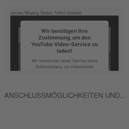
Jamies Whaling Station Tofino Ucluelet
Wir benötigen Ihre
Zustimmung, um den
YouTube Video-Service zu
laden!
Wir verwenden einen Service eines
Drittanbieters, um Videoinhalte
einzubetten. Dieser Service kann
Daten zu Ihren Aktivitäten sammeln.
Bitte lesen Sie die Details durch und
stimmen Sie der Nutzung des Service
ANSCHLUSSMÖGLICHKEITEN UND/ODER ALTERNATIVEN:
zu, um dieses Video anzusehen.
Mehr Informationen
Akzeptieren