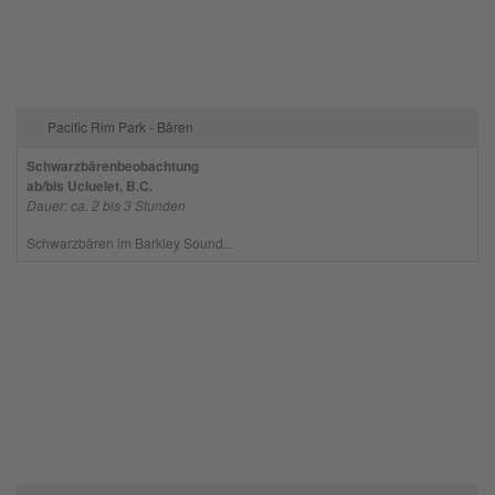
powered by
Usercentrics Consent
Management Platform
Pacific Rim Park - Bären
Schwarzbärenbeobachtung
ab/bis Ucluelet, B.C.
Dauer: ca. 2 bis 3 Stunden
Schwarzbären im Barkley Sound...