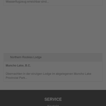
Wasserflugzeug erreichbar sind...
Northern Rockies Lodge
Muncho Lake, B.C.
Übernachten in der einzigen Lodge im abgelegenen Muncho Lake
Provincial Park...
SERVICE
Kontakt