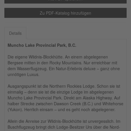
31
1
2
3
4
5
6
24
25
26
27
28
29
30
Zu PDF-Katalog hinzufügen
31
1
2
3
4
5
6
Details
Muncho Lake Provincial Park, B.C.
Die eigene Wildnis-Blockhütte. An einem abgelegenen
Bergsee mitten in den Rocky Mountains. Nur erreichbar mit
dem Wasserflugzeug. Ein Natur-Erlebnis deluxe – ganz ohne
unnötigen Luxus.
Ausgangspunkt ist die Northern Rockies Lodge. Schon sie ist
einmalig – denn sie ist die einzige Lodge im abgelegenen
Muncho Lake Provincial Park. Direkt am Alaska Highway. Auf
halber Strecke zwischen Dawson Creek (B.C.) und Whitehorse
(Yukon). Herrlich einsam – und es geht noch abgelegener.
Allein die Anreise zur Wildnis-Blockhütte ist unvergesslich. Im
Buschflugzeug bringt dich Lodge-Besitzer Urs über die Nord-