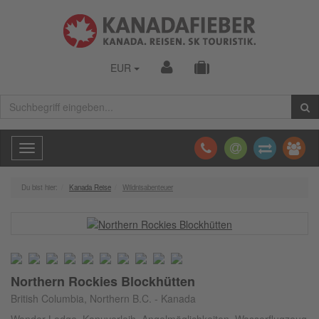
EUR
Toggle
navigation
Du bist hier:
Kanada Reise
Wildnisabenteuer
Northern Rockies Blockhütten
British Columbia, Northern B.C. - Kanada