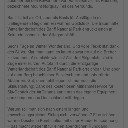
auch der bei den Bewohnern von Banff liebevoll als Hausberg
bezeichnete Mount Norquay Teil des Verbunds.
Banff ist toll als Ort, aber als Basis für Ausflüge in die
umliegenden Regionen ein wahres Goldstück. Die traumhafte
Winterlandschaft des Banff National Park entrückt einen in
Sekundenschnelle der Alltagsrealität!
Sechs Tage im Winter Wonderland. Und volle Flexibilität dank
des SUVs. Klar, man kann es kaum abwarten auf die Bretter
zu kommen. Also nichts wie los! Alle drei Skigebiete sind im
Zuge einer kurzen Autofahrt durch die einzigartige
Winterlandschaft des Banff National Park erreichbar. Und oben
auf dem Berg hauchfeiner Pulverschnee und unberührte
Abfahrten. Gut, dann fehlt eigentlich nur noch die
Skiausrüstung: Dank des kostenlosen Mitnahmeservice für
Ski-Gepäck der AirCanada kann man das eigene Equipment
ganz bequem aus Deutschland mitbringen.
Warum soll man sich nach einem langen und
abwechslungsreichen Skitag nicht verwöhnen? Eine schöne
warme Dusche in Kombination mit einer Runde Entspannung
– das macht wieder fit für einen abendlichen Rundgang