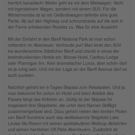
herrlich kanadisch! Weiter geht es mit dem Mietwagen. Nicht
mit irgendeinem Wagen, sondern mit einem SUV. Für die
Wintermonate ist so ein Geländewagen definitiv eine gute
Partie. Ab auf den Highway und schnurstracks auf die sich in
der Ferne erhebenden Rockies zu. Was für eine Aussicht!
Mit der Einfahrt in den Banff National Park ist man schon
mittendrin im Abenteuer. Vorfreude pur! Man lenkt den SUV
ins wunderschöne Städtchen Banff und checkt in eines der
beeindruckenden Hotels ein: Moose Hotel, Caribou Lodge
oder Ptarmigan Inn. Kein dramatischer Luxus, aber schön darf
es ja ruhig sein. Und mit der Lage an der Banff Avenue darf es
auch punkten.
Natürlich gehört ein 6-Tages-Skipass zum Reisepaket. Und ja,
man bekommt ihn schon im Hotel und beim Anblick des
Passes fängt das Kribbeln an. Gültig ist der Skipass für
insgesamt drei Skigebiete, die unter dem Namen SkiBig3
zusammengefasst sind. Dazu gehört neben den breiten Pisten
von Banff Sunshine auch das weltbekannte Skigebiet Lake
Louise Ski Resort mit seinen spektakulären Weltcup-Abfahrten
und seinen herrlichen Off-Piste-Abenteuern. Zusätzlich ist