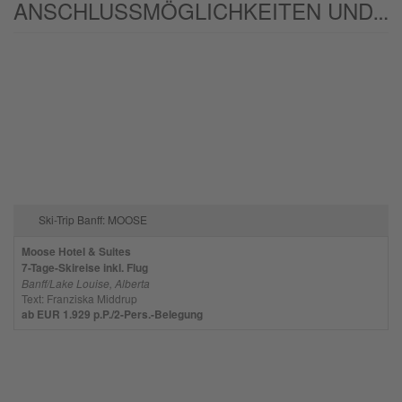
ANSCHLUSSMÖGLICHKEITEN UND/ODER ALTERNATIVEN:
stimmen Sie der Nutzung des Service
zu, um dieses Video anzusehen.
Mehr Informationen
Akzeptieren
powered by
Usercentrics Consent
Management Platform
Ski-Trip Banff: MOOSE
Moose Hotel & Suites
7-Tage-Skireise inkl. Flug
Banff/Lake Louise, Alberta
Text: Franziska Middrup
ab EUR 1.929 p.P./2-Pers.-Belegung