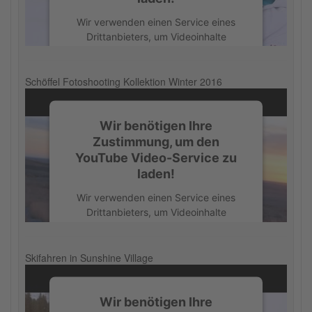
Akzeptieren
Wir verwenden einen Service eines
powered by
Usercentrics Consent
Drittanbieters, um Videoinhalte
Management Platform
einzubetten. Dieser Service kann
Daten zu Ihren Aktivitäten sammeln.
Bitte lesen Sie die Details durch und
Schöffel Fotoshooting Kollektion Winter 2016
stimmen Sie der Nutzung des Service
zu, um dieses Video anzusehen.
Wir benötigen Ihre
Zustimmung, um den
Mehr Informationen
YouTube Video-Service zu
laden!
Akzeptieren
Wir verwenden einen Service eines
powered by
Usercentrics Consent
Drittanbieters, um Videoinhalte
Management Platform
einzubetten. Dieser Service kann
Daten zu Ihren Aktivitäten sammeln.
Bitte lesen Sie die Details durch und
Skifahren in Sunshine Village
stimmen Sie der Nutzung des Service
zu, um dieses Video anzusehen.
Wir benötigen Ihre