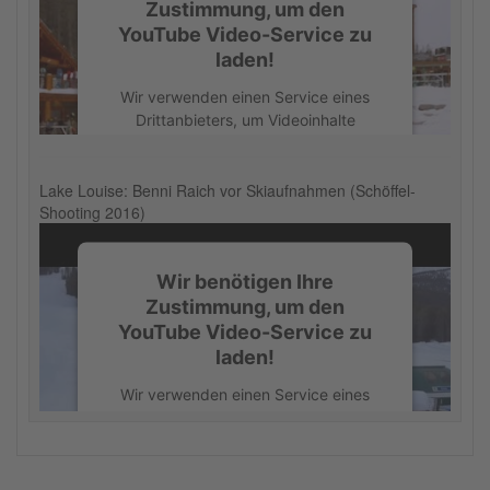
Zustimmung, um den
Mehr Informationen
YouTube Video-Service zu
laden!
Akzeptieren
Wir verwenden einen Service eines
powered by
Usercentrics Consent
Drittanbieters, um Videoinhalte
Management Platform
einzubetten. Dieser Service kann
Daten zu Ihren Aktivitäten sammeln.
Bitte lesen Sie die Details durch und
Lake Louise: Benni Raich vor Skiaufnahmen (Schöffel-
Shooting 2016)
stimmen Sie der Nutzung des Service
zu, um dieses Video anzusehen.
Wir benötigen Ihre
Mehr Informationen
Zustimmung, um den
YouTube Video-Service zu
Akzeptieren
laden!
powered by
Usercentrics Consent
Wir verwenden einen Service eines
Management Platform
Drittanbieters, um Videoinhalte
einzubetten. Dieser Service kann
Daten zu Ihren Aktivitäten sammeln.
Bitte lesen Sie die Details durch und