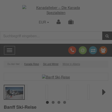
EUR
Toggle
navigation
Du bist hier:
Kanada Reise
Ski und Winter
Winter in Alberta
Previous
Next
Banff Ski-Reise