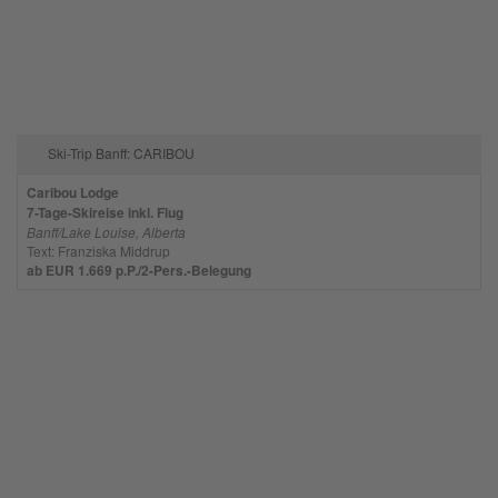
Ski-Trip Banff: CARIBOU
Caribou Lodge
7-Tage-Skireise inkl. Flug
Banff/Lake Louise, Alberta
Text: Franziska Middrup
ab EUR 1.669 p.P./2-Pers.-Belegung