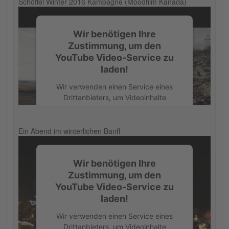
Schöffel Winter 2016 Kampagne (Moodfilm Kanada)
Wir benötigen Ihre
Zustimmung, um den
YouTube Video-Service zu
laden!
Wir verwenden einen Service eines
Drittanbieters, um Videoinhalte
einzubetten. Dieser Service kann
Daten zu Ihren Aktivitäten sammeln.
Bitte lesen Sie die Details durch und
Ein Abend im winterlichen Banff
stimmen Sie der Nutzung des Service
zu, um dieses Video anzusehen.
Wir benötigen Ihre
Zustimmung, um den
Mehr Informationen
YouTube Video-Service zu
laden!
Akzeptieren
Wir verwenden einen Service eines
powered by
Usercentrics Consent
Drittanbieters, um Videoinhalte