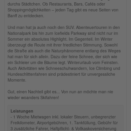
durchs Städtchen. Ob Restaurants, Bars, Cafés oder
Shoppingmöglichkeiten – jeden Tag gibt es neue Seiten von
Banff zu entdecken.
Und man hat ja auch noch den SUV. Abenteuertouren in den
Nationalpark bis hin zum Icefields Parkway sind nicht nur im
Sommer ein absolutes Highlight. Im Gegenteil. Im Winter
überzeugt die Route mit ihrer friedlichen Stimmung. Sowohl
die Straße als auch die Naturphänomene entlang des Weges
hat man für sich allein. Dazu der feine Schnee, der sich wie
ein Schleier um die Bäume legt. Winterurlaub vom Feinsten.
Auch Aktivitäten wie Schneeschuhwandern, Ice Climbing und
Hundeschlittenfahren sind prädestiniert für unvergessliche
Momente.
Gut, einen Nachteil gibt es... Von nun an möchte man nie
wieder woanders Skifahren!
Leistungen
- 1 Woche Mietwagen inkl. lokaler Steuern, unbegrenzter
Freikilometer, Airportgebühren, 1. Tankfüllung, Gebühr für
3 zusätzliche Fahrer, Haftpflicht- & Vollkaskoversicherung