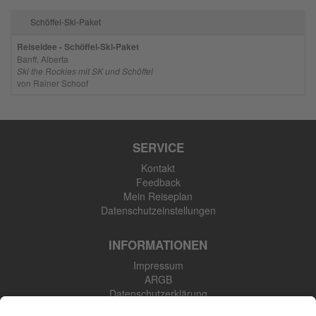
Schöffel-Ski-Paket
Reiseidee - Schöffel-Ski-Paket
Banff, Alberta
Ski the Rockies mit SK und Schöffel
von Rainer Schoof
SERVICE
Kontakt
Feedback
Mein Reiseplan
Datenschutzeinstellungen
INFORMATIONEN
Impressum
ARGB
Datenschutzerklärung
Newsletter