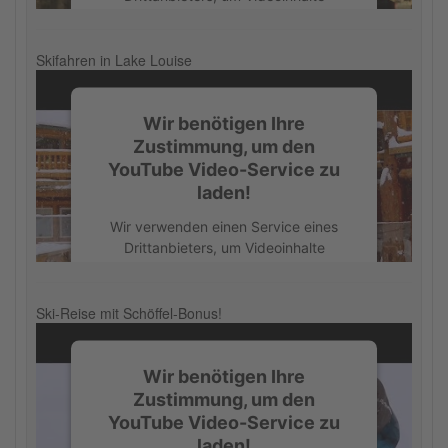
Management Platform
einzubetten. Dieser Service kann
Daten zu Ihren Aktivitäten sammeln.
Bitte lesen Sie die Details durch und
Skifahren in Lake Louise
stimmen Sie der Nutzung des Service
zu, um dieses Video anzusehen.
Wir benötigen Ihre
Zustimmung, um den
Mehr Informationen
YouTube Video-Service zu
laden!
Akzeptieren
Wir verwenden einen Service eines
powered by
Usercentrics Consent
Drittanbieters, um Videoinhalte
Management Platform
einzubetten. Dieser Service kann
Daten zu Ihren Aktivitäten sammeln.
Bitte lesen Sie die Details durch und
Ski-Reise mit Schöffel-Bonus!
stimmen Sie der Nutzung des Service
zu, um dieses Video anzusehen.
Wir benötigen Ihre
Zustimmung, um den
Mehr Informationen
YouTube Video-Service zu
laden!