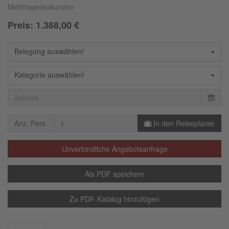
Mehrtagesexkursion
Preis:
1.388,00
€
Belegung auswählen!
Kategorie auswählen!
Dezember
2026
Mo
Di
Mi
Do
Fr
Sa
So
30
1
2
3
4
5
6
Anz. Pers.
In den Reiseplaner
7
8
9
10
11
12
13
Unverbindliche Angebotsanfrage
14
15
16
17
18
19
20
21
22
23
24
25
26
27
Als PDF speichern
28
29
30
31
1
2
3
Zu PDF-Katalog hinzufügen
4
5
6
7
8
9
10