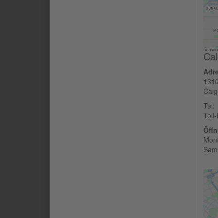
Cal
Adr
1310
Calg
Tel:
Toll
Öffn
Mont
Sams