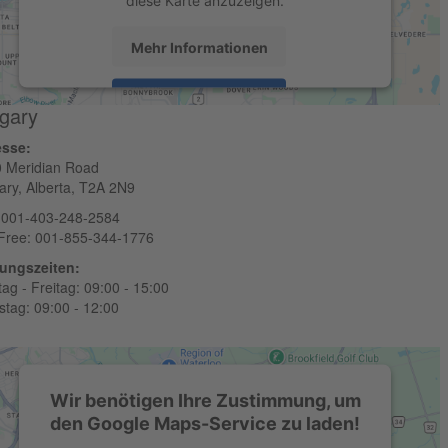
diese Karte anzuzeigen.
Mehr Informationen
Akzeptieren
gary
powered by
Usercentrics Consent Management
esse:
Platform
 Meridian Road
ary, Alberta, T2A 2N9
 001-403-248-2584
-Free: 001-855-344-1776
ungszeiten:
ag - Freitag: 09:00 - 15:00
tag: 09:00 - 12:00
Wir benötigen Ihre Zustimmung, um
den Google Maps-Service zu laden!