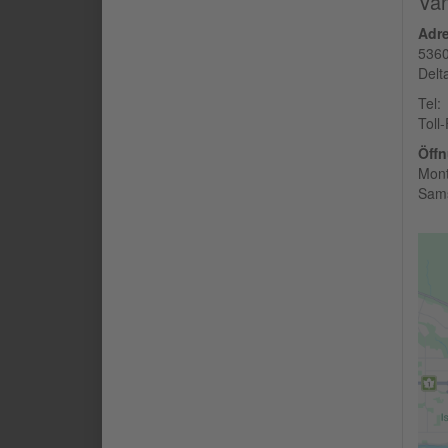
Van
Adr
5360
Delt
Tel:
Toll
Öffn
Mont
Sams