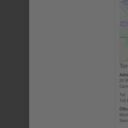
Tor
Adr
25 R
Camb
Tel:
Toll
Öffn
Mont
Sams