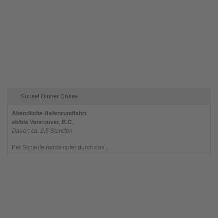
Mehr Informationen
Akzeptieren
powered by
Usercentrics Consent
Management Platform
Sunset Dinner Cruise
Abendliche Hafenrundfahrt
ab/bis Vancouver, B.C.
Dauer: ca. 2,5 Stunden
Per Schaufelraddampfer durch das...