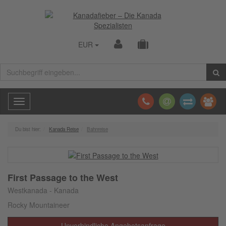
EUR
Toggle
navigation
Du bist hier:
Kanada Reise
Bahnreise
First Passage to the West
Westkanada - Kanada
Rocky Mountaineer
Unverbindliche Angebotsanfrage