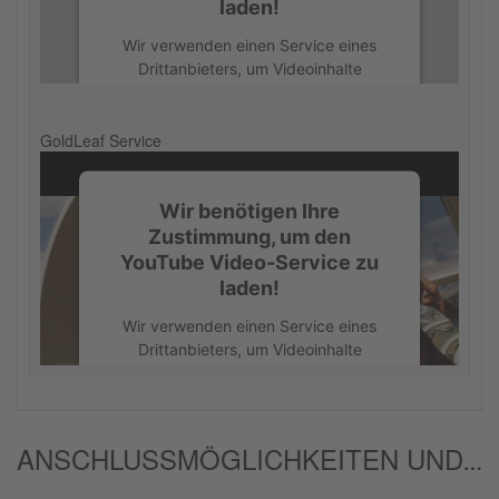
laden!
Akzeptieren
Wir verwenden einen Service eines
powered by
Usercentrics Consent
Drittanbieters, um Videoinhalte
Management Platform
einzubetten. Dieser Service kann
Daten zu Ihren Aktivitäten sammeln.
Bitte lesen Sie die Details durch und
GoldLeaf Service
stimmen Sie der Nutzung des Service
zu, um dieses Video anzusehen.
Wir benötigen Ihre
Zustimmung, um den
Mehr Informationen
YouTube Video-Service zu
laden!
Akzeptieren
Wir verwenden einen Service eines
powered by
Usercentrics Consent
Drittanbieters, um Videoinhalte
Management Platform
einzubetten. Dieser Service kann
Daten zu Ihren Aktivitäten sammeln.
Bitte lesen Sie die Details durch und
stimmen Sie der Nutzung des Service
ANSCHLUSSMÖGLICHKEITEN UND/ODER ALTERNATIVEN:
zu, um dieses Video anzusehen.