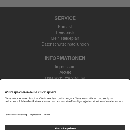
SERVICE
Kontakt
Feedback
Mein Reiseplan
Datenschutzeinstellungen
INFORMATIONEN
Impressum
ARGB
Datenschutzerklärung
Newsletter
SK Touristik GmbH
48308 Senden-Bösensell
Tel: +49 (0) 2536 345 910