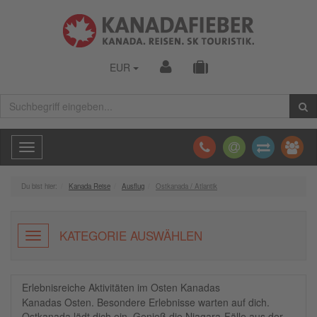
EUR
Toggle
navigation
Du bist hier:
Kanada Reise
Ausflug
Ostkanada / Atlantik
KATEGORIE AUSWÄHLEN
Erlebnisreiche Aktivitäten im Osten Kanadas
Kanadas Osten. Besondere Erlebnisse warten auf dich.
Ostkanada lädt dich ein. Genieß die Niagara-Fälle aus der