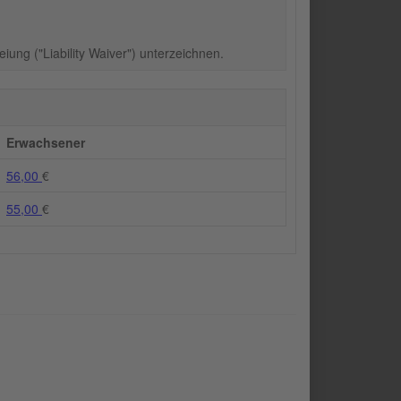
ung ("Liability Waiver") unterzeichnen.
Erwachsener
56,00
€
55,00
€