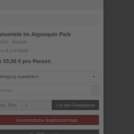
numiete im Algonquin Park
tario - Kanada
nu & und Kajak
b
55,00
€ pro Person
Belegung auswählen!
Anz. Pers.
In den Reiseplaner
Unverbindliche Angebotsanfrage