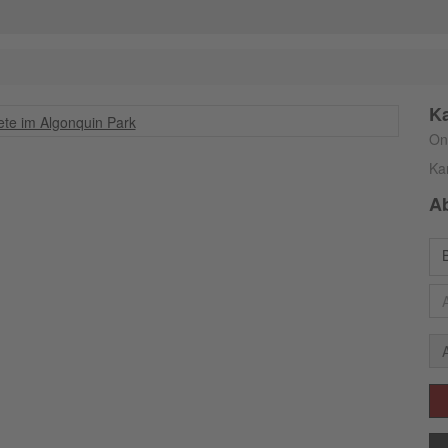
Ka
On
Ka
A