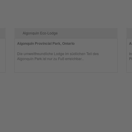
Algonquin Eco-Lodge
Algonquin Provincial Park, Ontario
A
Die umweltfreundliche Lodge im südlichen Teil des
I
Algonquin Park ist nur zu Fuß erreichbar...
P