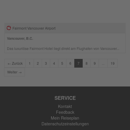
Fairmont Vancouver Airport
Vancouver, B.C.
Das luxuriöse Fairmont Hotel liegt direkt am Flughafen von Vancouver...
← Zurück
1
2
3
4
5
6
7
8
9
...
19
Weiter →
SERVICE
Kontakt
Feedback
Mein Reiseplan
Datenschutzeinstellungen