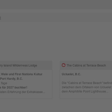
t
ry Island Wilderness Lodge
The Cabins at Terrace Beach
 Wale und First Nations Kultur
Ucluelet, B.C.
 Port Hardy, B.C.
Die "Cabins at Terrace Beach" befind
7 Tage
zwischen dem Ortskern von Ucluelet
s für 2027 buchbar!
dem Amphitrite Point Lighthouse...
sten-Erfahrung der Extraklasse...