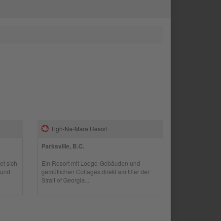
Tigh-Na-Mara Resort
Parksville, B.C.
et sich
Ein Resort mit Lodge-Gebäuden und
 und
gemütlichen Cottages direkt am Ufer der
Strait of Georgia...