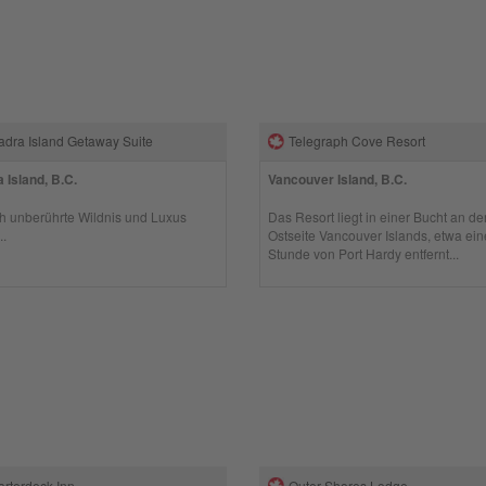
dra Island Getaway Suite
Telegraph Cove Resort
 Island, B.C.
Vancouver Island, B.C.
h unberührte Wildnis und Luxus
Das Resort liegt in einer Bucht an de
..
Ostseite Vancouver Islands, etwa ein
Stunde von Port Hardy entfernt...
rterdeck Inn
Outer Shores Lodge