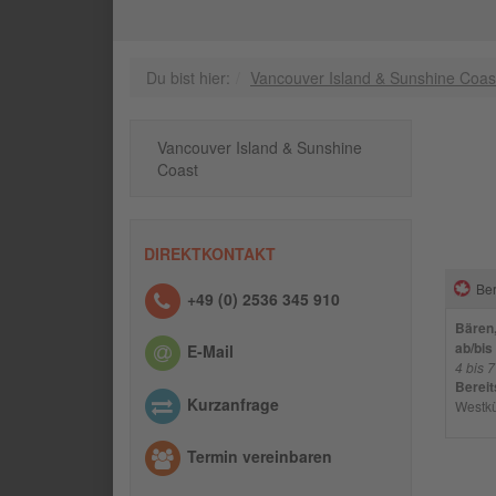
Du bist hier:
Vancouver Island & Sunshine Coas
Vancouver Island & Sunshine
Coast
DIREKTKONTAKT
Ber
+49 (0) 2536 345 910
Bären,
ab/bis
E-Mail
4 bis 
Bereit
Kurzanfrage
Westkü
Termin vereinbaren