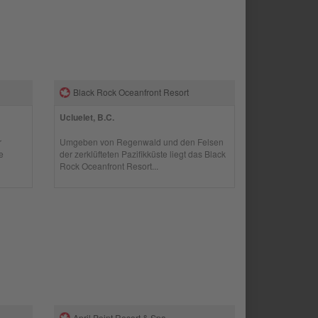
Black Rock Oceanfront Resort
Ucluelet, B.C.
r
Umgeben von Regenwald und den Felsen
e
der zerklüfteten Pazifikküste liegt das Black
Rock Oceanfront Resort...
April Point Resort & Spa