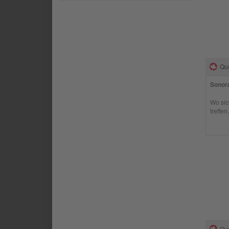
Qua
Sonora
Wo sic
treffen.
Qua