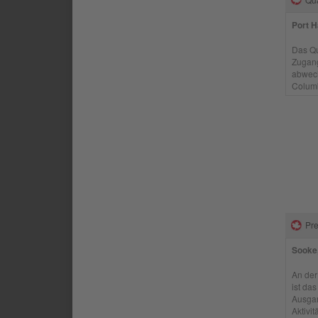
Port H
Das Qu
Zugang
abwech
Columb
Pre
Sooke,
An der
ist da
Ausgan
Aktivitä