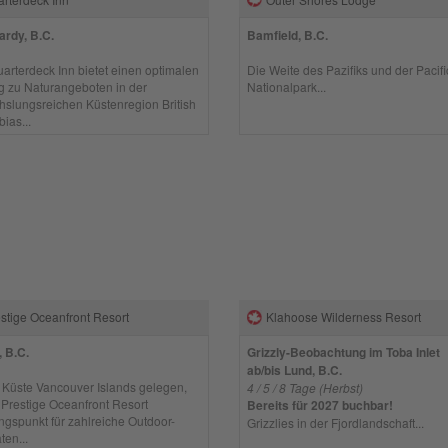
ardy, B.C.
Bamfield, B.C.
arterdeck Inn bietet einen optimalen
Die Weite des Pazifiks und der Pacif
 zu Naturangeboten in der
Nationalpark...
slungsreichen Küstenregion British
ias...
stige Oceanfront Resort
Klahoose Wilderness Resort
 B.C.
Grizzly-Beobachtung im Toba Inlet
ab/bis Lund, B.C.
 Küste Vancouver Islands gelegen,
4 / 5 / 8 Tage (Herbst)
s Prestige Oceanfront Resort
Bereits für 2027 buchbar!
gspunkt für zahlreiche Outdoor-
Grizzlies in der Fjordlandschaft...
ten...