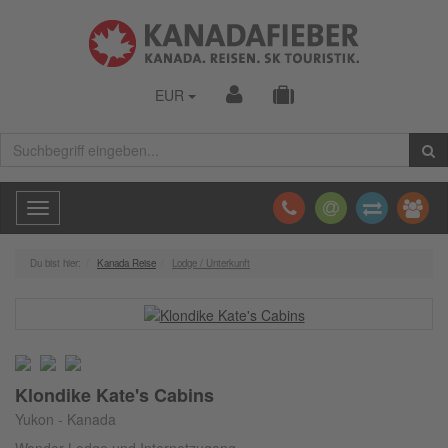
EUR
Toggle
navigation
Du bist hier:
Kanada Reise
Lodge / Unterkunft
Klondike Kate's Cabins
Yukon - Kanada